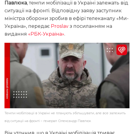
Павлюка
, темпи мобілізації в Україні залежать від
ситуації на фронті. Відповідну заяву заступник
міністра оборони зробив в ефірі телеканалу «Ми-
Україна», передає
Proslav
з посиланням на
видання
«РБК-Україна»
.
Темпи мобілізації в Україні не планують збільшувати, але все залежить
від ситуації на фронті – генерал Олександр Павлюк
Він уточнив, що в Україні мобілізація триває