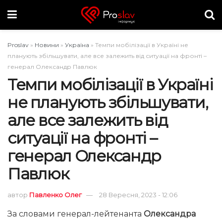
Proslav
»
Новини
»
Україна
»
Темпи мобілізації в Україні не
планують збільшувати, але все залежить від ситуації на фронті –
генерал Олександр Павлюк
Темпи мобілізації в Україні
не планують збільшувати,
але все залежить від
ситуації на фронті –
генерал Олександр
Павлюк
автор
Павленко Олег
28 Вересня, 2023 - 12:06
За словами генерал-лейтенанта
Олександра