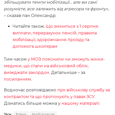
збільшувати темпи мобілізації… але ви самі
розумієте, все залежить від агресора та фронту»
,
– сказав пан Олександр.
Читайте також:
Що зміниться з 1 серпня:
виплати, перерахунок пенсій, правила
мобілізації, здорожчання проїзду та
допомога школярам
Тим часом
у МОЗ пояснили чи зможуть жінки-
медики, що стали на військовий облік,
виїжджати закордон
. Детальніше – за
посиланням
.
Водночас розповідаємо
про військову службу за
контрактом та що пропонують у лавах ЗСУ
.
Дізнатись більше можна у
нашому матеріалі
.
Теги:
Війна
Мобілізація