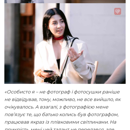
«Особисто я – не фотограф і фотосушки раніше
не відвідував, тому, можливо, не все вийшло, як
очікувалось. А взагалі, з фотографією мене
пов’язує те, що батько колись був фотографом,
працював якраз із плівковими світлинами. На
прикрість, мені цей талант не передався, але,