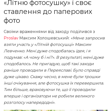
«Літню фотосушку» і своє
ставлення до паперових
фото
Своїми враженнями від заходу поділився з
Proslav
Максим Холошевський:
«Мене запросив
взяти участь у «Літній фотосушці» Максим
Левченко. Мені дуже сподобалась ідея, і я
подумав: «А чому б і ні?». В результаті, мені дуже
сподобалось. Не пригадую, щоб такі заходи
раніше проводили в Переяславі. Було справді
дуже цікаво. Скажу чесно, в мене були трошки
інші очікування, але фотосушка їх перевершила.
Тим більше, враховуючи те, що її проводили
вперше і організатори не робили великого
розголосу напередодні»
.