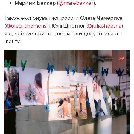
Марини Беккер
(
@marebekker
).
Також експонувалися роботи
Олега Чемериса
(
@oleg_chemeris
) і
Юлії Шпетної
(
@juliashpetna
),
які, з різних причин, не змогли долучитися до
івенту.