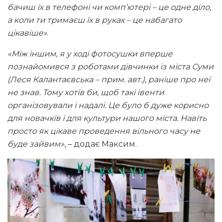
бачиш їх в телефоні чи комп’ютері – це одне діло,
а коли ти тримаєш їх в руках – це набагато
цікавіше»
.
«Між іншим, я у ході фотосушки вперше
познайомився з роботами дівчинки із міста Суми
(Леся Калантаєвська – прим. авт.), раніше про неї
не знав. Тому хотів би, щоб такі івенти
організовували і надалі. Це було б дуже корисно
для новачків і для культури нашого міста. Навіть
просто як цікаве проведення вільного часу не
буде зайвим»
, – додає Максим.