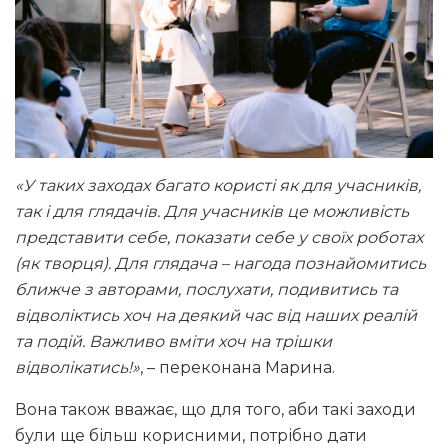
«У таких заходах багато користі як для учасників,
так і для глядачів. Для учасників це можливість
представити себе, показати себе у своїх роботах
(як творця). Для глядача – нагода познайомитись
ближче з авторами, послухати, подивитись та
відволіктись хоч на деякий час від наших реалій
та подій. Важливо вміти хоч на трішки
відволікатись!»
, – переконана Марина.
Вона також вважає, що для того, аби такі заходи
були ще більш корисними, потрібно дати