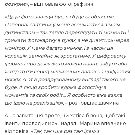
розкриє»
, – відповіла фотографиня.
«Друк фото завжди був, є і буде особливим.
Паперові світлини у мене асоціюються з моїм
дитинством – так тепло переглядати ті моменти і
тримати фотокартку в руках, а не дивитись через
монітор. У мене багато знімків, і з часом ця
колекція, звичайно ж, зростатиме. У цифровому
форматі про деякі фото можна навіть забути або
ж втратити серед мільйонних папок на цифрових
носіях. А от в роздрукованому вигляді такого не
буде. А якщо зробити вдома фотостіну з
моментів та своїх робіт… Я особисто вже взяла
цю ідею на реалізацію»
, – розповідає дівчина.
А на запитання про те, чи хотіла б вона, щоб такі
івенти проводились і надалі, Марина впевнено
відповіла:
«Так, так і ще раз так! Ідею з