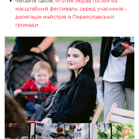
Читайте також:
Яготин зібрав гостей на
масштабний фестиваль: серед учасників –
делегація майстрів із Переяславської
громади