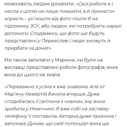
можливість людям донатити:
«Свої роботи я і
несла з ціллю не лише показати, а й принести
користь – усі кошти від фото пішли б на
підтримку ЗСУ, або людям, які потребують наразі
допомоги. Сподіваюсь, що фото ще будуть
представлені у Переяславі і люди зможуть їх
придбати за донат»
.
Ми також запитали у Марини, чи були на
виставці представлені роботи фотографів, яких
вона до цього не знала.
«Переважно з усіма я вже знайома. Але от
Марʼяну Невертій бачила вперше. Дуже
сподобалась її світлина з човном, яку вона
зробила у Німеччині. Я вже собі на заставку
телефону її поставила. Авторка дуже приємна і
ввічлива. Думаю, що свій потенціал вона ще