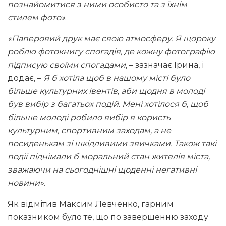
познайомитися з ними особисто та з їхнім
стилем фото»
.
«Паперовий друк має свою атмосферу. Я щороку
роблю фотокнигу спогадів, де кожну фотографію
підписую своїми спогадами
, – зазначає Ірина, і
додає, –
Я б хотіла щоб в нашому місті було
більше культурних івентів, аби щодня в молоді
був вибір з багатьох подій. Мені хотілося б, щоб
більше молоді робило вибір в користь
культурним, спортивним заходам, а не
посиденькам зі шкідливими звичками. Також такі
події піднімали б моральний стан жителів міста,
зважаючи на сьогоднішні щоденні негативні
новини»
.
Як відмітив Максим Левченко, гарним
показником було те, що по завершенню заходу