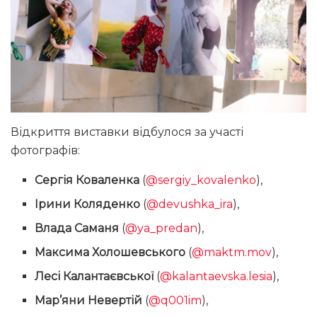
Відкриття виставки відбулося за участі
фотографів:
Сергія Коваленка
(
@sergiy_kovalenko
),
Ірини Коляденко
(
@devushka_ira
),
Влада Саманя
(
@ya_predan
),
Максима Холошевського
(
@maktm.mov
),
Лесі Калантаєвської
(
@kalantaevska.lesia
),
Мар’яни Невертій
(
@q001im
),