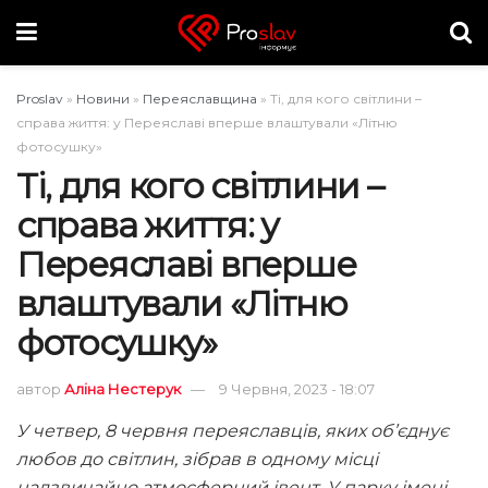
Proslav
»
Новини
»
Переяславщина
»
Ті, для кого світлини –
справа життя: у Переяславі вперше влаштували «Літню
фотосушку»
Ті, для кого світлини –
справа життя: у
Переяславі вперше
влаштували «Літню
фотосушку»
автор
Аліна Нестерук
9 Червня, 2023 - 18:07
У четвер, 8 червня переяславців, яких об’єднує
любов до світлин, зібрав в одному місці
надзвичайно атмосферний івент. У парку імені