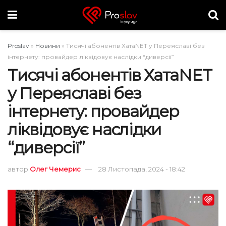
Proslav
»
Новини
»
Тисячі абонентів ХатаNET у Переяславі без
інтернету: провайдер ліквідовує наслідки “диверсії”
Тисячі абонентів ХатаNET
у Переяславі без
інтернету: провайдер
ліквідовує наслідки
“диверсії”
автор
Олег Чемерис
28 Листопада, 2024 - 18:42