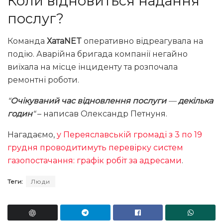
Коли відновиться надання
послуг?
Команда
ХатаNET
оперативно відреагувала на
подію. Аварійна бригада компанії негайно
виїхала на місце інциденту та розпочала
ремонтні роботи.
“
Очікуваний час відновлення послуги
—
декілька
годин
“
– написав Олександр Петнуня.
Нагадаємо,
у Переяславській громаді з 3 по 19
грудня проводитимуть перевірку систем
газопостачання: графік робіт за адресами
.
Теги:
Люди