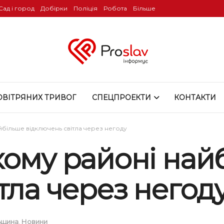
Сад і город
Добірки
Поліція
Робота
Більше
ОВІТРЯНИХ ТРИВОГ
СПЕЦПРОЕКТИ
КОНТАКТИ
йбільше відключень світла через негоду
кому районі най
тла через негод
ьщина
,
Новини