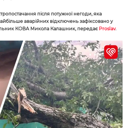
тропостачання після потужної негоди, яка
 Найбільше аварійних відключень зафіксовано у
льник КОВА Микола Калашник, передає
Proslav
.