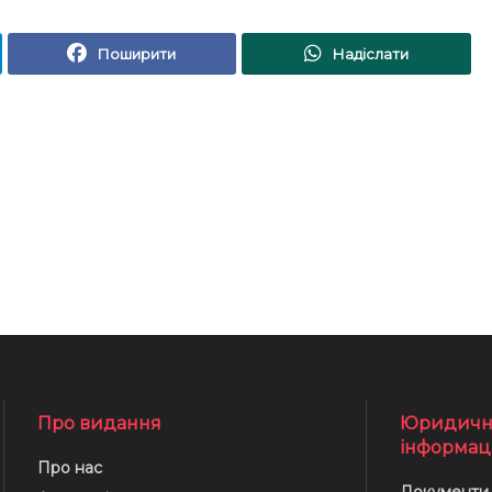
Поширити
Надіслати
Про видання
Юридичн
інформац
Про нас
Документи