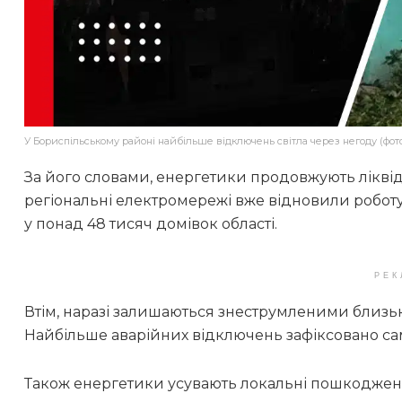
У Бориспільському районі найбільше відключень світла через негоду (фот
За його словами, енергетики продовжують ліквід
регіональні електромережі вже відновили роботу 
у понад 48 тисяч домівок області.
РЕК
Втім, наразі залишаються знеструмленими близько 1
Найбільше аварійних відключень зафіксовано са
Також енергетики усувають локальні пошкодженн