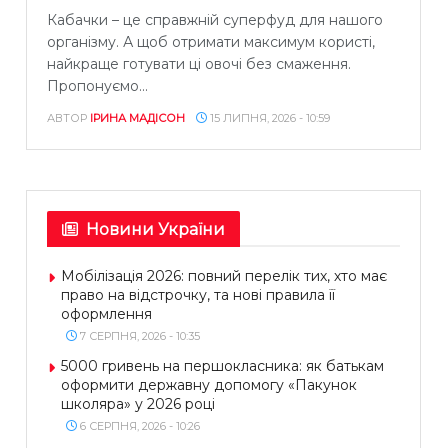
Кабачки – це справжній суперфуд для нашого
організму. А щоб отримати максимум користі,
найкраще готувати ці овочі без смаження.
Пропонуємо...
АВТОР
ІРИНА МАДІСОН
15 ЛИПНЯ, 2026 - 10:59
Новини України
Мобілізація 2026: повний перелік тих, хто має
право на відстрочку, та нові правила її
оформлення
7 СЕРПНЯ, 2026 - 10:35
5000 гривень на першокласника: як батькам
оформити державну допомогу «Пакунок
школяра» у 2026 році
6 СЕРПНЯ, 2026 - 10:26