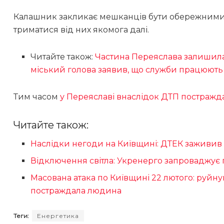
Калашник закликає мешканців бути обережними пі
триматися від них якомога далі.
Читайте також:
Частина Переяслава залишилас
міський голова заявив, що служби працюють
Тим часом
у Переяславі внаслідок ДТП постражда
Читайте також:
Наслідки негоди на Київщині: ДТЕК заживив 1
Відключення світла: Укренерго запроваджує 
Масована атака по Київщині 22 лютого: руйну
постраждала людина
Теги:
Енергетика