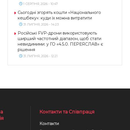
1 СЕРПНЯ, 2026 - 10:47
Сьогодні згорять кошти «Національного
кешбеку»: куди їх можна витратити
31 ЛИПНЯ, 2026 - 14:23
Російські FVP-дрони використовують
ширший частотний діапазон, щоб стати
невидимими: у ГО «4.5.0. ПЕРЕЯСЛАВ» є
рішення
31 ЛИПНЯ, 2026 - 12:21
а
Контакти та Співпраця
ія
Контакти