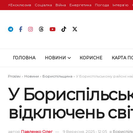
⚡️Ексклюзив
Соціалка
Війна
Енергетика
Погода
Інтервʼю
ГОЛОВНА
НОВИНИ
КОРИСНЕ
КАРТА П
Proslav
»
Новини
»
Бориспільщина
»
У Бориспільському районі на
У Бориспільсь
відключень сві
автор
Павленко Олег
9 Вересня, 2025 - 12:05
в
Бориспіл