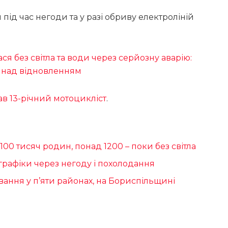
д час негоди та у разі обриву електроліній
я без світла та води через серйозну аварію:
 над відновленням
в 13-річний мотоцикліст
.
00 тисяч родин, понад 1200 – поки без світла
графіки через негоду і похолодання
вання у п’яти районах, на Бориспільщині