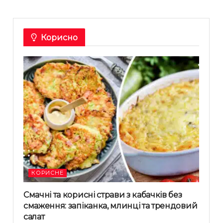
Корисно
КОРИСНЕ
Смачні та корисні страви з кабачків без
смаження: запіканка, млинці та трендовий
салат