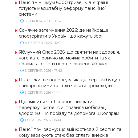
Пенсія – мінімум 6000 гривень: в Україні
готують масштабну реформу пенсійної
системи
5 СЕРПНЯ, 2026 - 18:32
Сонячне затемнення 2026: де найкраще
спостерігати в Україні, що кажуть зорі
4 СЕРПНЯ, 2026 - 12:01
Яблучний Спас 2026: що святити на здоров’я,
чого категорично не можна робити та як
правильно з’їсти перше свячене яблуко
3 СЕРПНЯ, 2026 - 17:42
Пік спеки ще попереду: які дні серпня будуть
найгарячішими та коли чекати прохолоди
2 СЕРПНЯ, 2026 - 11:14
Що зміниться з 1 серпня: виплати,
перерахунок пенсій, правила мобілізації,
здорожчання проїзду та допомога школярам
1 СЕРПНЯ, 2026 - 15:41
Пенсії по-новому: що змінюється з 2 серпня та
кому зарахують стаж без сплати внесків