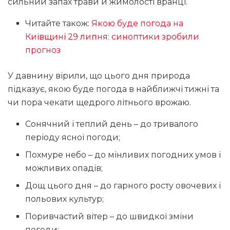
сильний запах трави й жимолості вранці.
Читайте також:
Якою буде погода на
Київщині 29 липня: синоптики зробили
прогноз
У давнину вірили, що цього дня природа
підказує, якою буде погода в найближчі тижні та
чи пора чекати щедрого літнього врожаю.
Сонячний і теплий день – до тривалого
періоду ясної погоди;
Похмуре небо – до мінливих погодних умов і
можливих опадів;
Дощ цього дня – до гарного росту овочевих і
польових культур;
Поривчастий вітер – до швидкої зміни
погоди;