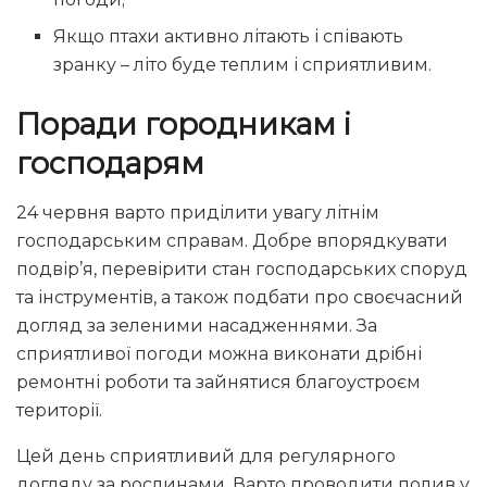
Якщо птахи активно літають і співають
зранку – літо буде теплим і сприятливим.
Поради городникам і
господарям
24 червня варто приділити увагу літнім
господарським справам. Добре впорядкувати
подвір’я, перевірити стан господарських споруд
та інструментів, а також подбати про своєчасний
догляд за зеленими насадженнями. За
сприятливої погоди можна виконати дрібні
ремонтні роботи та зайнятися благоустроєм
території.
Цей день сприятливий для регулярного
догляду за рослинами. Варто проводити полив у