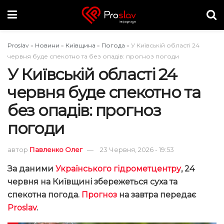
Proslav
»
Новини
»
Київщина
»
Погода
»
У Київській області 24
червня буде спекотно та без опадів: прогноз погоди
У Київській області 24
червня буде спекотно та
без опадів: прогноз
погоди
автор
Павленко Олег
23 Червня, 2026 - 19:53
За даними
Українського гідрометцентру
, 24
червня на Київщині збережеться суха та
спекотна погода.
Прогноз
на завтра передає
Proslav
.