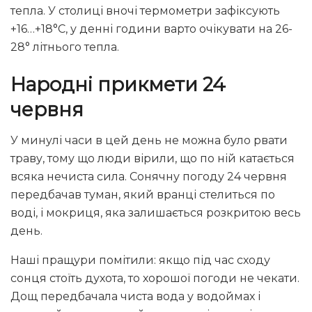
тепла. У столиці вночі термометри зафіксують
+16…+18°С, у денні години варто очікувати на 26-
28° літнього тепла.
Народні прикмети 24
червня
У минулі часи в цей день не можна було рвати
траву, тому що люди вірили, що по ній катається
всяка нечиста сила. Сонячну погоду 24 червня
передбачав туман, який вранці стелиться по
воді, і мокриця, яка залишається розкритою весь
день.
Наші пращури помітили: якщо під час сходу
сонця стоїть духота, то хорошої погоди не чекати.
Дощ передбачала чиста вода у водоймах і