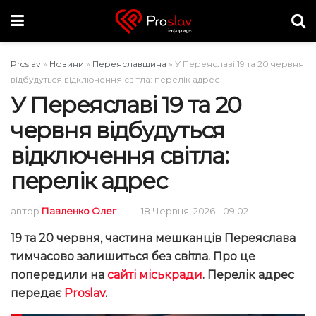
Proslav
»
Новини
»
Переяславщина
»
У Переяславі 19 та 20 червня
відбудуться відключення світла: перелік адрес
У Переяславі 19 та 20
червня відбудуться
відключення світла:
перелік адрес
автор
Павленко Олег
18 Червня, 2026 - 09:02
19 та 20 червня, частина мешканців Переяслава
тимчасово залишиться без світла. Про це
попередили на
сайті міськради
. Перелік адрес
передає
Proslav
.