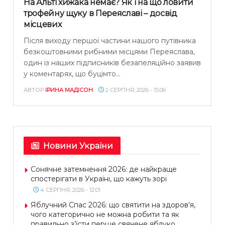
На Альті хижака немає? Як і на що ловити
трофейну щуку в Переяславі – досвід
місцевих
Після виходу першої частини нашого путівника
безкоштовними рибними місцями Переяслава,
один із наших підписників безапеляційно заявив
у коментарях, що буцімто...
АВТОР
ІРИНА МАДІСОН
2 СЕРПНЯ, 2026 - 15:06
Новини України
Сонячне затемнення 2026: де найкраще
спостерігати в Україні, що кажуть зорі
4 СЕРПНЯ, 2026 - 12:01
Яблучний Спас 2026: що святити на здоров’я,
чого категорично не можна робити та як
правильно з’їсти перше свячене яблуко