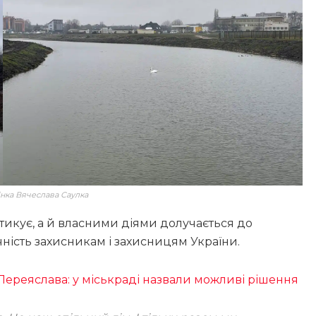
інка Вячеслава Саулка
тикує, а й власними діями долучається до
ність захисникам і захисницям України.
 Переяслава: у міськраді назвали можливі рішення