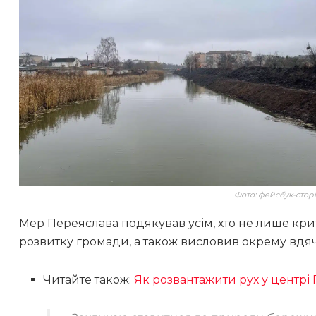
Фото: фейсбук-стор
Мер Переяслава подякував усім, хто не лише кри
розвитку громади, а також висловив окрему вдяч
Читайте також:
Як розвантажити рух у центрі