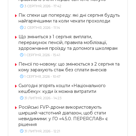
3 СЕРПНЯ, 2026 - 17:42
Пік спеки ще попереду: які дні серпня будуть
найгарячішими та коли чекати прохолоди
2 СЕРПНЯ, 2026 - 11:14
Що зміниться з 1 серпня: виплати,
перерахунок пенсій, правила мобілізації,
здорожчання проїзду та допомога школярам
1 СЕРПНЯ, 2026 - 15:41
Пенсії по-новому: що змінюється з 2 серпня та
кому зарахують стаж без сплати внесків
1 СЕРПНЯ, 2026 - 10:47
Сьогодні згорять кошти «Національного
кешбеку»: куди їх можна витратити
31 ЛИПНЯ, 2026 - 14:23
Російські FVP-дрони використовують
ширший частотний діапазон, щоб стати
невидимими: у ГО «4.5.0. ПЕРЕЯСЛАВ» є
рішення
31 ЛИПНЯ, 2026 - 12:21