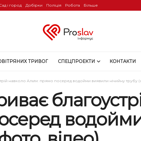
Сад і город
Добірки
Поліція
Робота
Більше
ОВІТРЯНИХ ТРИВОГ
СПЕЦПРОЕКТИ
КОНТАКТИ
трій навколо Альти: прямо посеред водойми виявили нічийну трубу (ф
риває благоустр
посеред водойм
фото, відео)