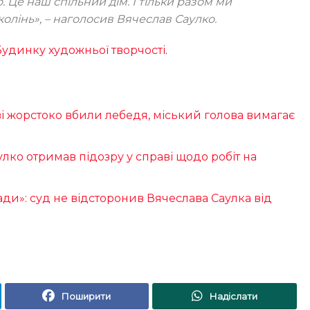
Це наш спільний дім. І тільки разом ми
колінь»
, – наголосив Вячеслав Саулко.
Будинку художньої творчості
.
ві жорстоко вбили лебедя, міський голова вимагає
лко отримав підозру у справі щодо робіт на
ади»: суд не відсторонив Вячеслава Саулка від
Поширити
Надіслати