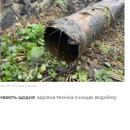
інка Вячеслава Саулка
тривають щодня
: задіяна техніка очищає водойму