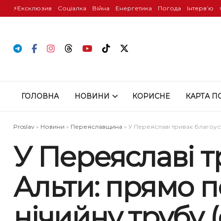
⚡️Ексклюзив
Соціалка
Війна
Енергетика
Погода
Інтервʼю
ГОЛОВНА
НОВИНИ
КОРИСНЕ
КАРТА П
Proslav
»
Новини
»
Переяславщина
»
У Переяславі триває благоус
У Переяславі т
Альти: прямо 
нічийну трубу (