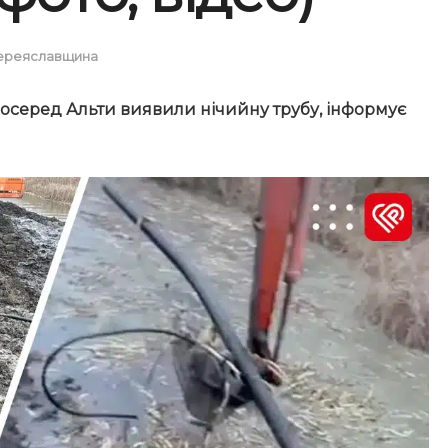
ереяславщина
 посеред Альти виявили нічийну трубу, інформує