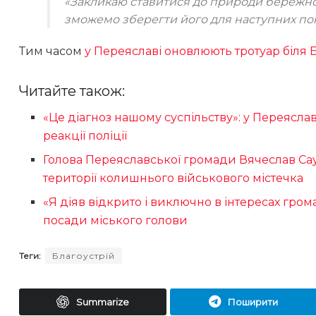
«Закликаю ставитися до природи бережно. 
зможемо зберегти його для наступних по
Тим часом
у Переяславі оновлюють тротуар біля 
Читайте також:
«Це діагноз нашому суспільству»: у Переясла
реакції поліції
Голова Переяславської громади Вячеслав Сау
території колишнього військового містечка
«Я діяв відкрито і виключно в інтересах гром
посади міського голови
Теги:
Благоустрій
Summarize
Поширити