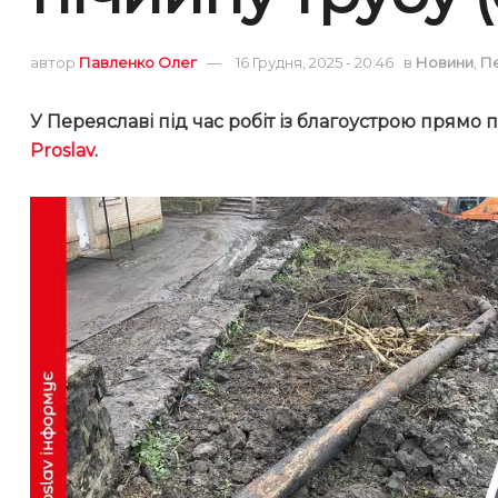
автор
Павленко Олег
16 Грудня, 2025 - 20:46
в
Новини
,
П
У Переяславі
під час робіт із благоустрою прямо
Proslav
.