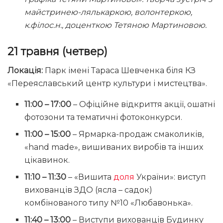
майстринею-лялькаркою, волонтеркою,
к.філос.н., доценткою Тетяною Мартиновою.
21 травня (четвер)
Локація:
Парк імені Тараса Шевченка біля КЗ
«Переяславський центр культури і мистецтва».
11:00 – 17:00
– Офіційне відкриття акції, ошатні
фотозони та тематичні фотоконкурси.
11:00 – 15:00
– Ярмарка-продаж смаколиків,
«hand made», вишиваних виробів та інших
цікавинок.
11:10 – 11:30
– «Вишита
доля
України»: виступ
вихованців ЗДО (ясла – садок)
комбінованого типу №10 «Любавонька».
11:40 – 13:00
– Виступи вихованців Будинку