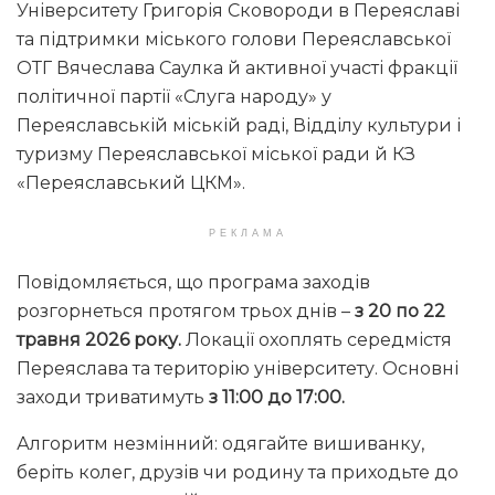
Університету Григорія Сковороди в Переяславі
та підтримки міського голови Переяславської
ОТГ Вячеслава Саулка й активної участі фракції
політичної партії «Слуга народу» у
Переяславській міській раді, Відділу культури і
туризму Переяславської міської ради й КЗ
«Переяславський ЦКМ».
РЕКЛАМА
Повідомляється, що програма заходів
розгорнеться протягом трьох днів –
з 20 по 22
травня 2026 року.
Локації охоплять середмістя
Переяслава та територію університету. Основні
заходи триватимуть
з 11:00 до 17:00.
Алгоритм незмінний: одягайте вишиванку,
беріть колег, друзів чи родину та приходьте до