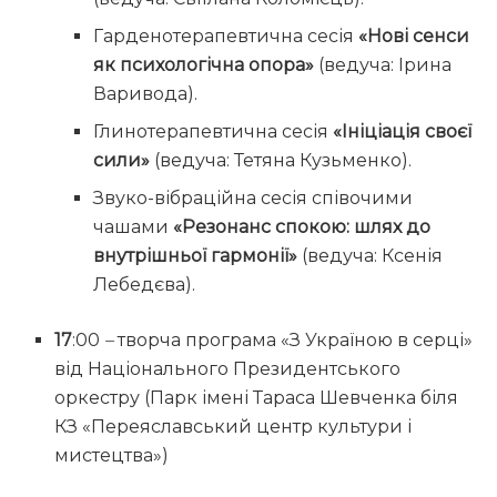
Гарденотерапевтична сесія
«Нові сенси
як психологічна опора»
(ведуча: Ірина
Варивода).
Глинотерапевтична сесія
«Ініціація своєї
сили»
(ведуча: Тетяна Кузьменко).
Звуко-вібраційна сесія співочими
чашами
«Резонанс спокою: шлях до
внутрішньої гармонії»
(ведуча: Ксенія
Лебедєва).
17
:00
–
творча програма «З Україною в серці»
від Національного Президентського
оркестру (Парк імені Тараса Шевченка біля
КЗ «Переяславський центр культури і
мистецтва»)