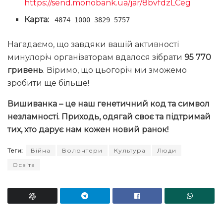
https://send.monobank.ua/jar/8bvfdzLCeg
Карта:
4874 1000 3829 5757
Нагадаємо, що завдяки вашій активності
минулоріч організаторам вдалося зібрати
95 770
гривень
. Віримо, що цьогоріч ми зможемо
зробити ще більше!
Вишиванка – це наш генетичний код та символ
незламності. Приходь, одягай своє та підтримай
тих, хто дарує нам кожен новий ранок!
Теги:
Війна
Волонтери
Культура
Люди
Освіта