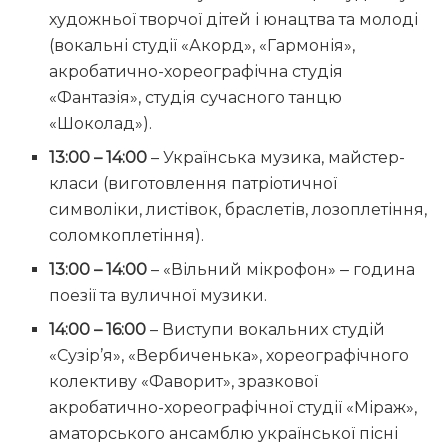
художньої творчої дітей і юнацтва та молоді
(вокальні студії «Акорд», «Гармонія»,
акробатично-хореографічна студія
«Фантазія», студія сучасного танцю
«Шоколад»).
13:00 – 14:00
– Українська музика, майстер-
класи (виготовлення патріотичної
символіки, листівок, браслетів, лозоплетіння,
соломкоплетіння).
13:00 – 14:00
– «Вільний мікрофон» ‒ година
поезії та вуличної музики.
14:00 – 16:00
– Виступи вокальних студій
«Сузір’я», «Вербиченька», хореографічного
колективу «Фаворит», зразкової
акробатично-хореографічної студії «Міраж»,
аматорського ансамблю української пісні