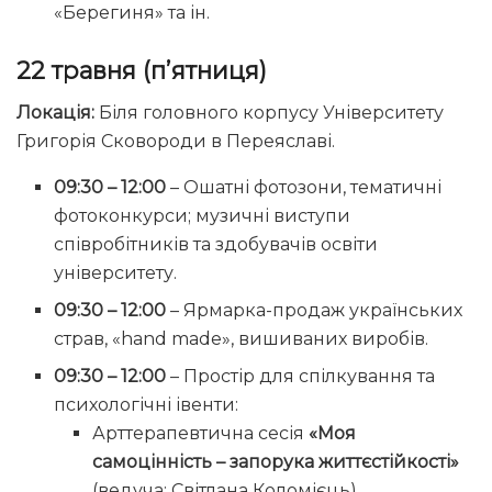
«Берегиня» та ін.
22 травня (п’ятниця)
Локація:
Біля головного корпусу Університету
Григорія Сковороди в Переяславі.
09:30 – 12:00
– Ошатні фотозони, тематичні
фотоконкурси; музичні виступи
співробітників та здобувачів освіти
університету.
09:30 – 12:00
– Ярмарка-продаж українських
страв, «hand made», вишиваних виробів.
09:30 – 12:00
– Простір для спілкування та
психологічні івенти:
Арттерапевтична сесія
«Моя
самоцінність – запорука життєстійкості»
(ведуча: Світлана Коломієць).