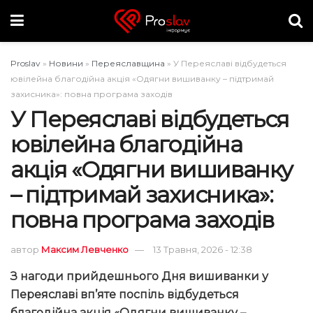
Proslav
»
Новини
»
Переяславщина
»
У Переяславі відбудеться
ювілейна благодійна акція «Одягни вишиванку – підтримай
захисника»: повна програма заходів
У Переяславі відбудеться
ювілейна благодійна
акція «Одягни вишиванку
– підтримай захисника»:
повна програма заходів
автор
Максим Левченко
13 Травня, 2026 - 12:38
З нагоди прийдешнього Дня вишиванки у
Переяславі вп’яте поспіль відбудеться
благодійна акція «Одягни вишиванку –