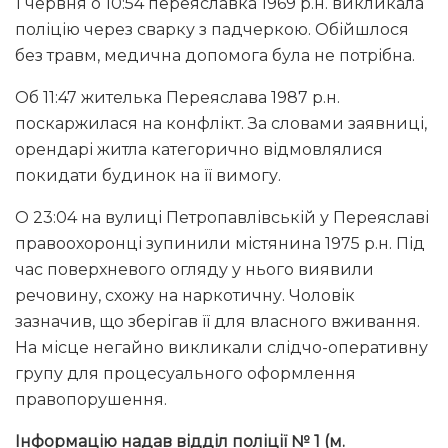
1 червня о 10:54 переяславка 1969 р.н. викликала
поліцію через сварку з падчеркою. Обійшлося
без травм, медична допомога була не потрібна.
Об 11:47 жителька Переяслава 1987 р.н.
поскаржилася на конфлікт. За словами заявниці,
орендарі житла категорично відмовлялися
покидати будинок на її вимогу.
О 23:04 на вулиці Петропавлівській у Переяславі
правоохоронці зупинили містянина 1975 р.н. Під
час поверхневого огляду у нього виявили
речовину, схожу на наркотичну. Чоловік
зазначив, що зберігав її для власного вживання.
На місце негайно викликали слідчо-оперативну
групу для процесуального оформлення
правопорушення.
Інформацію надав відділ поліції № 1 (м.