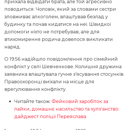
приїхала відвідати брата, але той агресивно
поводиться. Чоловік, який за словами сестри
зловживає алкоголем, влаштував безлад у
будинку та почав кидатися на неї. Швидкої
допомоги ніхто не потребував, але для
втихомирення родича довелося викликати
наряд.
О 19:56 надійшло повідомлення про сімейний
конфлікт у селі Шевченкове. Колишня дружина
заявника влаштувала гучне з’ясування стосунків.
Правоохоронці виїхали на місце для
врегулювання конфлікту.
Читайте також:
Фейковий заробіток за
лайки, домашнє насильство та хуліганство:
дайджест поліції Переяслава