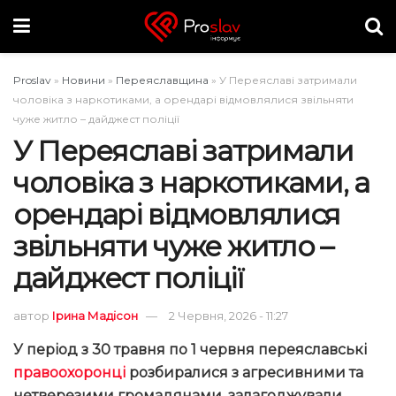
Proslav
»
Новини
»
Переяславщина
»
У Переяславі затримали
чоловіка з наркотиками, а орендарі відмовлялися звільняти
чуже житло – дайджест поліції
У Переяславі затримали
чоловіка з наркотиками, а
орендарі відмовлялися
звільняти чуже житло –
дайджест поліції
автор
Ірина Мадісон
2 Червня, 2026 - 11:27
У період з 30 травня по 1 червня переяславські
правоохоронці
розбиралися з агресивними та
нетверезими громадянами, залагоджували