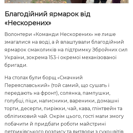
Благодійний ярмарок від
«Нескорених»
Волонтери «Команди Нескорених» не лише
змагалися на воді, а й влаштували благодійний
ярмарок смаколиків на підтримку Збройних сил
України, зокрема 153-ї окремої механізованої
бригади.
На столах були борщ «Смачний
Переяславський» (той самий, що сушать і
передають на фронт), солянка, пампушки,
голубці, піци, налисники, вареники, домашні
торти, десерти, пиріжки, чай, кава, глінтвейн та
обліпиховий чай. Окрім цього, гості мали змогу
побачити й придбати роботи майстрині
петриківського розпису та витвори з сухоцвітів.