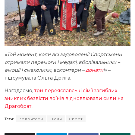
«Той момент, коли всі задоволені! Спортсмени
отримали перемоги і медалі, вболівальники –
емоції і смаколики, волонтери –
донати
!»
–
підсумувала Ольга Дрига.
Нагадаємо,
три переяславські сім’ї загиблих і
зниклих безвісти воїнів відновлювали сили на
Драгобраті
.
Теги:
Волонтери
Люди
Спорт