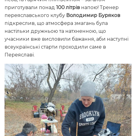
приготували понад
100 літрів
напою! Тренер
переяславського клубу
Володимир Буряков
підкреслив, що атмосфера змагань була
настільки дружньою та натхненною, що
учасники вже висловили бажання, аби наступні
всеукраїнські старти проходили саме в
Переяславі.