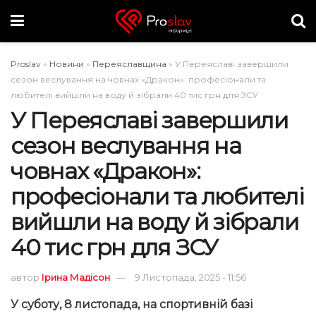
Proslav
»
Новини
»
Переяславщина
»
У Переяславі завершили
сезон веслування на човнах «Дракон»: професіонали та
любителі вийшли на воду й зібрали 40 тис грн для ЗСУ
У Переяславі завершили
сезон веслування на
човнах «Дракон»:
професіонали та любителі
вийшли на воду й зібрали
40 тис грн для ЗСУ
автор
Ірина Мадісон
9 Листопада, 2025 - 11:56
У суботу, 8 листопада, на спортивній базі