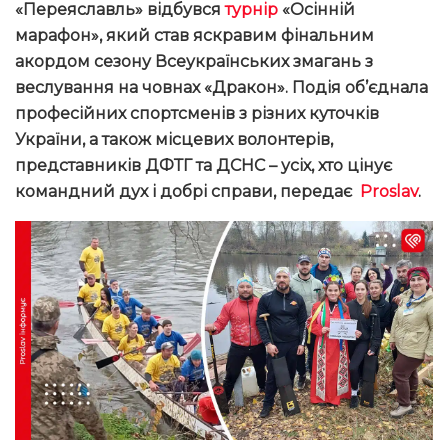
«Переяславль» відбувся
турнір
«Осінній
марафон», який став яскравим фінальним
акордом сезону Всеукраїнських змагань з
веслування на човнах «Дракон». Подія об’єднала
професійних спортсменів з різних куточків
України, а також місцевих волонтерів,
представників ДФТГ та ДСНС – усіх, хто цінує
командний дух і добрі справи, передає
Proslav
.