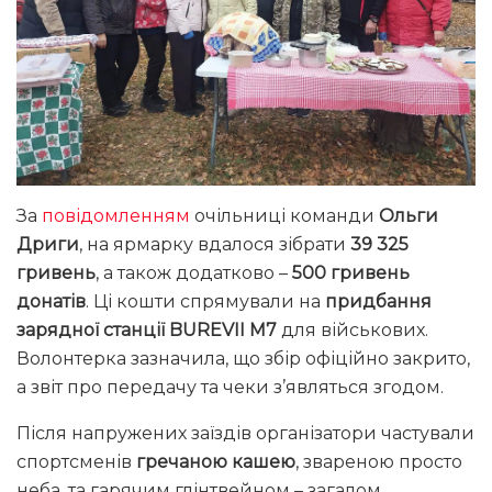
За
повідомленням
очільниці команди
Ольги
Дриги
, на ярмарку вдалося зібрати
39 325
гривень
, а також додатково –
500 гривень
донатів
. Ці кошти спрямували на
придбання
зарядної станції BUREVII M7
для військових.
Волонтерка зазначила, що збір офіційно закрито,
а звіт про передачу та чеки з’являться згодом.
Після напружених заїздів організатори частували
спортсменів
гречаною кашею
, звареною просто
неба, та гарячим глінтвейном – загалом