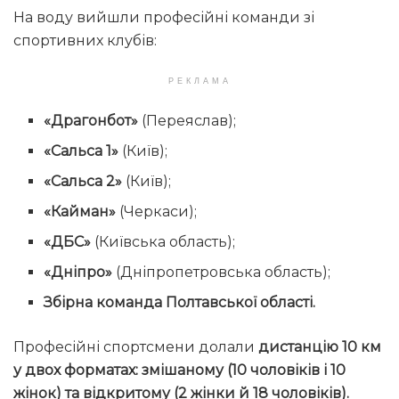
На воду вийшли професійні команди зі
спортивних клубів:
РЕКЛАМА
«Драгонбот»
(Переяслав);
«Сальса 1»
(Київ);
«Сальса 2»
(Київ);
«Кайман»
(Черкаси);
«ДБС»
(Київська область);
«Дніпро»
(Дніпропетровська область);
Збірна команда Полтавської області.
Професійні спортсмени долали
дистанцію 10 км
у двох форматах: змішаному (10 чоловіків і 10
жінок) та відкритому (2 жінки й 18 чоловіків).