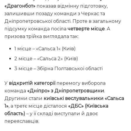
«Драгонбот»
показав відмінну підготовку,
залишивши позаду команди з Черкас та
Дніпропетровської області. Проте в загальному
підсумку команда посіла
четверте місце
. А
призова трійка виглядала так:
1 місце – «Сальса 1» (Київ)
2 місце – «Сальса 2» (Київ)
3 місце – Збірна Полтавської області
У
відкритій категорії
перемогу виборола
команда
«Дніпро» з Дніпропетровщини
.
Другими стали
київські веслувальники «Сальса
1»
, а третє місце дісталося
«ДБС» (Київська
область)
– у її складі виступали й двоє
переяславців.