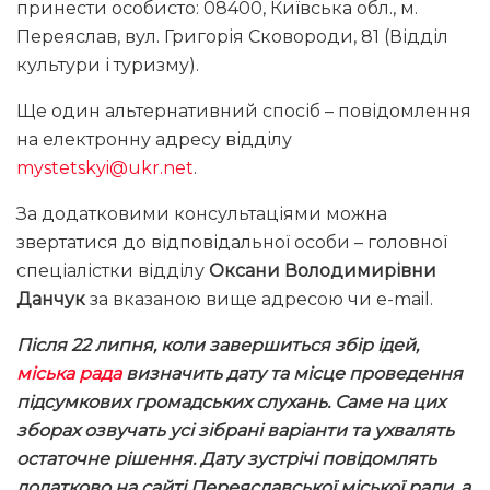
принести особисто: 08400, Київська обл., м.
Переяслав, вул. Григорія Сковороди, 81 (Відділ
культури і туризму).
Ще один альтернативний спосіб – повідомлення
на електронну адресу відділу
mystetskyi@ukr.net
.
За додатковими консультаціями можна
звертатися до відповідальної особи – головної
спеціалістки відділу
Оксани Володимирівни
Данчук
за вказаною вище адресою чи e-mail.
Після 22 липня, коли завершиться збір ідей,
міська рада
визначить дату та місце проведення
підсумкових громадських слухань. Саме на цих
зборах озвучать усі зібрані варіанти та ухвалять
остаточне рішення. Дату зустрічі повідомлять
додатково на сайті Переяславської міської ради, а