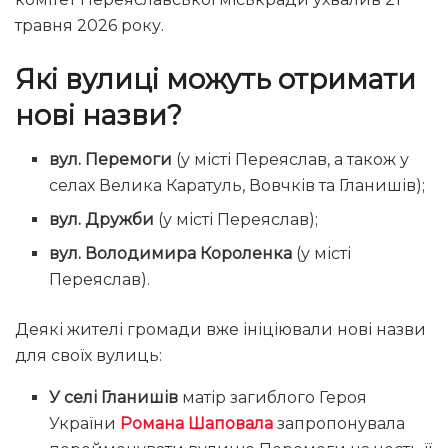
травня 2026 року.
Які вулиці можуть отримати
нові назви?
вул. Перемоги
(у місті Переяслав, а також у
селах Велика Каратуль, Вовчків та Гланишів);
вул. Дружби
(у місті Переяслав);
вул. Володимира Короленка
(у місті
Переяслав).
Деякі жителі громади вже ініціювали нові назви
для своїх вулиць:
У селі Гланишів
матір загиблого Героя
України
Романа Шаповала
запропонувала