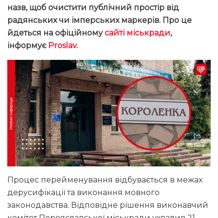
назв, щоб очистити публічний простір від
радянських чи імперських маркерів
. Про це
йдеться на офіційному
сайті міськради
,
інформує
Proslav
.
Процес перейменування відбувається в межах
дерусифікації та виконання мовного
законодавства. Відповідне рішення виконавчий
комітет Переяславської міськради ухвалив 21