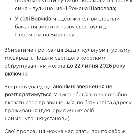
перейменувати вулицю Перемоги на честь її
сина – вулицю імені Романа Шаповала;
У селі Вовчків
місцеві жителі висловили
бажання змінити назву своєї вулиці
Перемоги на Вишневу.
Збиратиме пропозиції Відділ культури і туризму
міськради. Подати свої ідеї з коротким
обґрунтуванням можна
до 22 липня 2026 року
включно
.
Зверніть увагу, що
анонімні звернення не
розглядатимуться
. У листі обов’язково потрібно
вказати своє прізвище, ім’я, по батькові та адресу
проживання (для юридичних осіб –
найменування установи).
Свої пропозиції можна надіслати поштоюабо ж