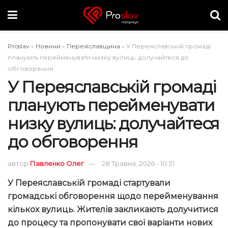
Proslav
»
Новини
»
Переяславщина
»
У Переяславській громаді
планують перейменувати низку вулиць: долучайтеся до
обговорення
У Переяславській громаді
планують перейменувати
низку вулиць: долучайтеся
до обговорення
автор
Павленко Олег
28 Травня, 2026 - 10:31
У Переяславській громаді стартували
громадські обговорення щодо перейменування
кількох вулиць.
Ж
ителів закликають долучитися
до процесу та пропонувати свої варіанти нових