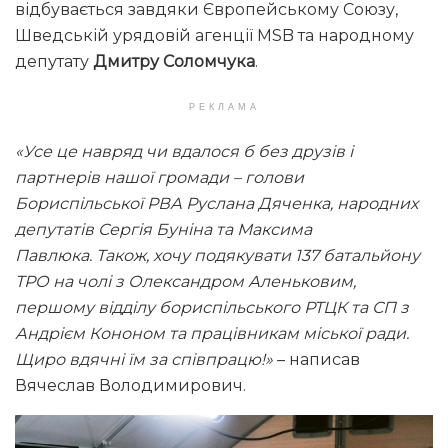
відбувається завдяки Європейському Союзу,
Шведській урядовій агенції MSB та народному
депутату
Дмитру Соломчука
.
РЕКЛАМА
«Усе це навряд чи вдалося б без друзів і
партнерів нашої громади – голови
Бориспільської РВА Руслана Дяченка, народних
депутатів Сергія Буніна та Максима
Павлюка. Також, хочу подякувати 137 батальйону
ТРО на чолі з Олександром Аленьковим,
першому відділу бориспільського РТЦК та СП з
Андрієм Кононом та працівникам міської ради.
Щиро вдячні їм за співпрацю!»
– написав
Вячеслав Володимирович.