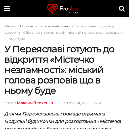
Proslav
»
Новини
»
Переяславщина
»
У Переяславі готують до
відкриття «Містечко незламності»: міський голова розповів що в
ньому буде
У Переяславі готують до
відкриття «Містечко
незламності»: міський
голова розповів що в
ньому буде
автор
Максим Левченко
15 Грудня, 2022 - 15:38
Днями Переяславська громада отримала
модульні будиночки для розгортання «Містечка
незламності» що буде працювати у випадку