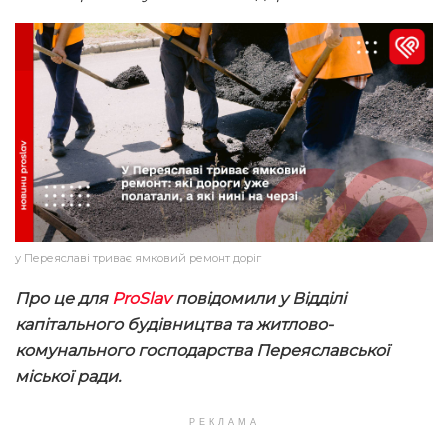
у Переяславі триває ямковий ремонт доріг
Про це для
ProSlav
повідомили у Відділі
капітального будівництва та житлово-
комунального господарства Переяславської
міської ради.
РЕКЛАМА