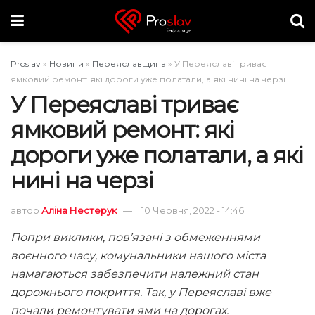
Proslav
»
Новини
»
Переяславщина
»
У Переяславі триває
ямковий ремонт: які дороги уже полатали, а які нині на черзі
У Переяславі триває
ямковий ремонт: які
дороги уже полатали, а які
нині на черзі
автор
Аліна Нестерук
10 Червня, 2022 - 14:46
Попри виклики, пов’язані з обмеженнями
воєнного часу, комунальники нашого міста
намагаються забезпечити належний стан
дорожнього покриття. Так, у Переяславі вже
почали ремонтувати ями на дорогах.