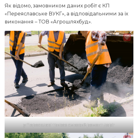
Як відомо, замовником даних робіт є КП
«Переяславське ВУКГ», а відповідальними за їх
виконання – ТОВ «Агрошляхбуд».
у Переяславі триває ямковий ремонт доріг