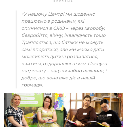
РЕКЛАМА
«У нашому Центрі ми щоденно
працюємо з родинами, які
опинилися в СЖО – через хворобу,
безробіття, війну, інвалідність тощо.
Трапляється, що батьки не можуть
самі впоратися, але ми маємо дати
можливість дитині розвиватися,
вчитися, оздоровлюватися. Послуга
патронату – надзвичайно важлива, і
добре, що вона вже діє в нашій
громаді».