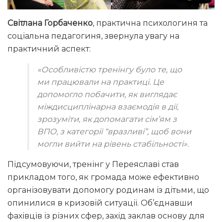
Світлана Горбаченко
, практична психологиня та
соціальна педагогиня, звернула увагу на
практичний аспект:
«Особливістю тренінгу було те, що
ми працювали на практиці. Це
допомогло побачити, як виглядає
міждисциплінарна взаємодія в дії,
зрозуміти, як допомагати сім’ям з
ВПО, з категорії “вразливі”, щоб вони
могли вийти на рівень стабільності».
Підсумовуючи, тренінг у Переяславі став
прикладом того, як громада може ефективно
організовувати допомогу родинам із дітьми, що
опинилися в кризовій ситуації. Об’єднавши
фахівців із різних сфер, захід заклав основу для