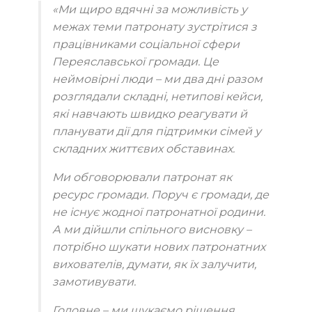
«Ми щиро вдячні за можливість у
межах теми патронату зустрітися з
працівниками соціальної сфери
Переяславської громади. Це
неймовірні люди – ми два дні разом
розглядали складні, нетипові кейси,
які навчають швидко реагувати й
планувати дії для підтримки сімей у
складних життєвих обставинах.
Ми обговорювали патронат як
ресурс громади. Поруч є громади, де
не існує жодної патронатної родини.
А ми дійшли спільного висновку –
потрібно шукати нових патронатних
вихователів, думати, як їх залучити,
замотивувати.
Головне – ми шукаємо рішення