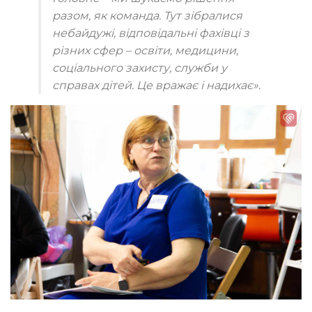
разом, як команда. Тут зібралися
небайдужі, відповідальні фахівці з
різних сфер – освіти, медицини,
соціального захисту, служби у
справах дітей. Це вражає і надихає».