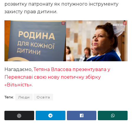
розвитку патронату як потужного інструменту
захисту прав дитини.
Нагадаємо,
Тетяна Власова презентувала у
Переяславі свою нову поетичну збірку
«Вільність»
.
Теги:
Люди
Освіта