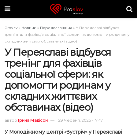
Proslav
»
Новини
»
Переяславщина
»
У Переяславі відбувся
тренінг для фахівців соціальної сфери: як допомогти родинам у
складних життєвих обставинах (відео)
У Переяславі відбувся
тренінг для фахівців
соціальної сфери: як
допомогти родинам у
складних життєвих
обставинах (відео)
автор
Ірина Мадісон
29 Червня, 2025 - 17:47
У Молодіжному центрі «Зустріч» у Переяславі