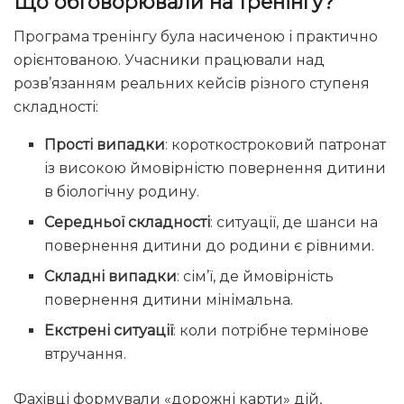
Що обговорювали на тренінгу?
Програма тренінгу була насиченою і практично
орієнтованою. Учасники працювали над
розв’язанням реальних кейсів різного ступеня
складності:
Прості випадки
: короткостроковий патронат
із високою ймовірністю повернення дитини
в біологічну родину.
Середньої складності
: ситуації, де шанси на
повернення дитини до родини є рівними.
Складні випадки
: сім’ї, де ймовірність
повернення дитини мінімальна.
Екстрені ситуації
: коли потрібне термінове
втручання.
Фахівці формували «дорожні карти» дій,