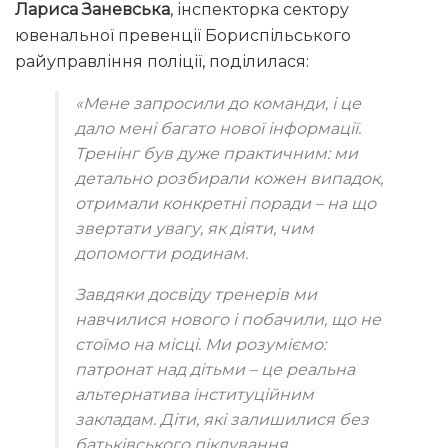
Лариса Заневська
, інспекторка сектору
ювенальної превенції Бориспільського
райуправління поліції, поділилася:
«Мене запросили до команди, і це
дало мені багато нової інформації.
Тренінг був дуже практичним: ми
детально розбирали кожен випадок,
отримали конкретні поради – на що
звертати увагу, як діяти, чим
допомогти родинам.
Завдяки досвіду тренерів ми
навчилися нового і побачили, що не
стоїмо на місці. Ми розуміємо:
патронат над дітьми – це реальна
альтернатива інституційним
закладам. Діти, які залишилися без
батьківського піклування,