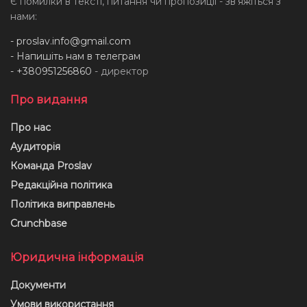
Є помилки в тексті, питання чи пропозиції - звʼяжіться з
нами:
-
proslav.info@gmail.com
- Напишіть нам в телеграм
- +380951256860
- директор
Про видання
Про нас
Аудиторія
Команда Proslav
Редакційна політика
Політика виправлень
Crunchbase
Юридична інформація
Документи
Умови використання