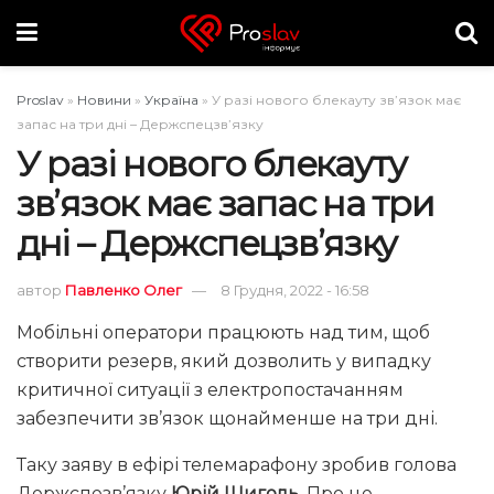
Proslav
»
Новини
»
Україна
»
У разі нового блекауту зв’язок має
запас на три дні – Держспецзв’язку
У разі нового блекауту
зв’язок має запас на три
дні – Держспецзв’язку
автор
Павленко Олег
8 Грудня, 2022 - 16:58
Мобільні оператори працюють над тим, щоб
створити резерв, який дозволить у випадку
критичної ситуації з електропостачанням
забезпечити зв’язок щонайменше на три дні.
Таку заяву в ефірі телемарафону зробив голова
Держспезв’язку
Юрій Щиголь
. Про це