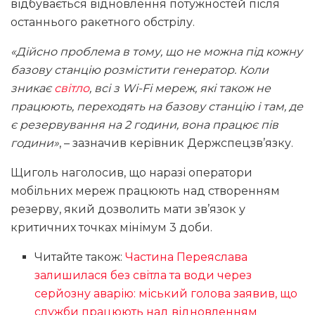
відбувається відновлення потужностей після
останнього ракетного обстрілу.
«Дійсно проблема в тому, що не можна під кожну
базову станцію розмістити генератор. Коли
зникає
світло
, всі з Wi-Fi мереж, які також не
працюють, переходять на базову станцію і там, де
є резервування на 2 години, вона працює пів
години»
, – зазначив керівник Держспецзв’язку.
Щиголь наголосив, що наразі оператори
мобільних мереж працюють над створенням
резерву, який дозволить мати зв’язок у
критичних точках мінімум 3 доби.
Читайте також:
Частина Переяслава
залишилася без світла та води через
серйозну аварію: міський голова заявив, що
служби працюють над відновленням