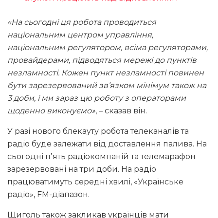
«На сьогодні ця робота проводиться
національним центром управління,
національним регулятором, всіма регуляторами,
провайдерами, підводяться мережі до пунктів
незламності. Кожен пункт незламності повинен
бути зарезервований зв’язком мінімум також на
3 доби, і ми зараз цю роботу з операторами
щоденно виконуємо»
, – сказав він.
У разі нового блекауту робота телеканалів та
радіо буде залежати від доставлення палива. На
сьогодні пʼять радіокомпаній та телемарафон
зарезервовані на три доби. На радіо
працюватимуть середні хвилі, «Українське
радіо», FM-діапазон.
Щиголь також закликав українців мати