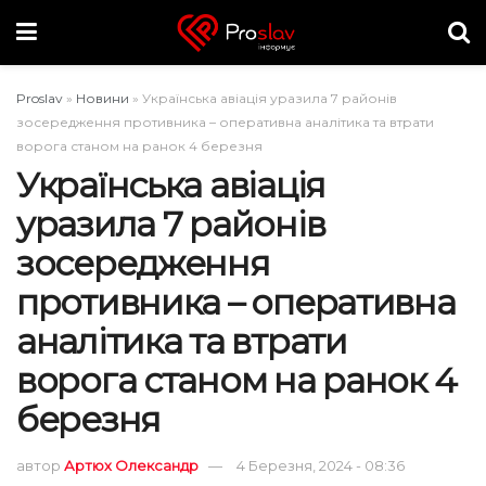
Proslav
»
Новини
»
Українська авіація уразила 7 районів
зосередження противника – оперативна аналітика та втрати
ворога станом на ранок 4 березня
Українська авіація
уразила 7 районів
зосередження
противника – оперативна
аналітика та втрати
ворога станом на ранок 4
березня
автор
Артюх Олександр
4 Березня, 2024 - 08:36