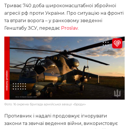
Триває 740 доба широкомасштабної збройної
агресії рф проти України. Про ситуацію на фронті
та втрати ворога – у ранковому зведенні
Генштабу ЗСУ, передає
Proslav
.
Фото: 16 окрема бригада армійської авіації «Броди»
Противник і надалі продовжує ігнорувати
закони та звичаї ведення війни, використовує