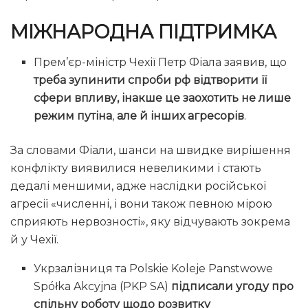
МІЖНАРОДНА ПІДТРИМКА
Прем’єр-міністр Чехії Петр Фіала заявив, що
треба зупинити спроби рф відтворити її
сфери впливу, інакше це заохотить не лише
режим путіна
,
але й інших агресорів
.
За словами Фіали, шанси на швидке вирішення
конфлікту виявилися невеликими і стають
дедалі меншими, адже наслідки російської
агресії «численні, і вони також певною мірою
сприяють нервозності», яку відчувають зокрема
й у Чехії.
Укрзалізниця та Polskie Koleje Panstwowe
Spółka Akcyjna (PKP SA)
підписали угоду про
спільну роботу щодо розвитку