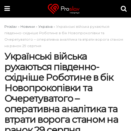
Proslav
»
Новини
»
Україна
»
Українські війська рухаються
південно-східніше Роботине в бік Новопрокопівки та
Очеретуватого – оперативна аналітика та втрати ворога станом
на ранок 29 серпня
Українські війська
рухаються південно-
східніше Роботине в бік
Новопрокопівки та
Очеретуватого –
оперативна аналітика та
втрати ворога станом на
ранок 29 серпня