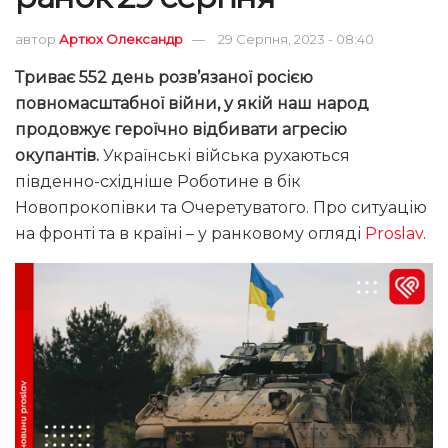
автор
Артюх Олександр
29 Серпня, 2023 - 08:40
Триває 552 день розв’язаної росією
повномасштабної війни, у якій наш народ
продовжує героїчно відбивати агресію
окупантів.
Українські війська рухаються
південно-східніше Роботине в бік
Новопрокопівки та Очеретуватого. Про ситуацію
на фронті та в країні – у ранковому огляді
Proslav
.