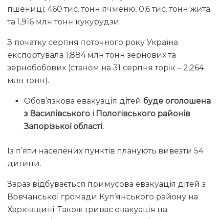
пшениці; 460 тис. тонн ячменю; 0,6 тис. тонн жита
та 1,916 млн тонн кукурудзи.
З початку серпня поточного року Україна
експортувала 1,884 млн тонн зернових та
зернобобових (станом на 31 серпня торік – 2,264
млн тонн).
Обов’язкова евакуація дітей
буде оголошена
з Василівського і Пологівського районів
Запорізької області.
Із п’яти населених пунктів планують вивезти 54
дитини.
Зараз відбувається примусова евакуація дітей з
Вовчанської громади Куп’янського району на
Харківщині. Також триває евакуація на