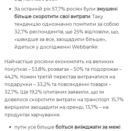
За останній рік 57,7% росіян були
змушені
більше скоротити свої витрати
. Таку
тенденцію однозначно помітили за собою
32,7% респондентів, ще 25% відповіли, що,
«швидше за все, заощадили більше»,
йдеться у дослідженні Webbankir.
Найчастіше росіяни економлять на великих
покупках – 53,8%, розвагах – 50% та подорожах –
44,2%. Кожен третій перестав витрачатися на
подарунки – 33,2% та повсякденні товари –
32,7%. Ще 19,2% опитаних заявили, що їм
довелося скоротити витрати на транспорт. 15,7%
вирішили заощадити на оренді, 13,7% – на
продуктах харчування.
путін усе більше
боїться виїжджати за межі