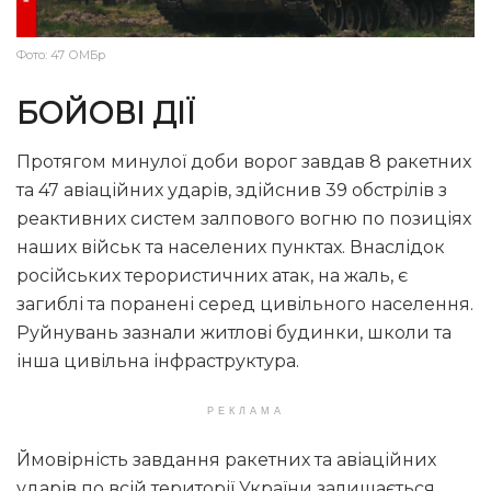
Фото: 47 ОМБр
БОЙОВІ ДІЇ
Протягом минулої доби ворог завдав 8 ракетних
та 47 авіаційних ударів, здійснив 39 обстрілів з
реактивних систем залпового вогню по позиціях
наших військ та населених пунктах. Внаслідок
російських терористичних атак, на жаль, є
загиблі та поранені серед цивільного населення.
Руйнувань зазнали житлові будинки, школи та
інша цивільна інфраструктура.
РЕКЛАМА
Ймовірність завдання ракетних та авіаційних
ударів по всій території України залишається