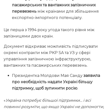
пасажирських та вантажних залізничних
перевезень
між країнами для збільшення
експортно-імпортного потенціалу.
Це перша з 1994 року угода такого рівня між
залізницями двох країн.
Документ відкриває можливість підписувати
окремі контракти між PKP SA та УЗ у сфері
управління залізничною інфраструктурою,
вантажних та пасажирських перевезень.
Президентка Молдови Мая Санду
заявила
про необхідність надати Україні більшу
підтримку, щоб зупинити росію
.
«
Україна потребує більшої підтримки… і всі
повинні розуміти, що якщо Україні не допомогти,