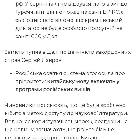
рф
. У серпні так і не відбувся його візит до
Туреччини, він не поїхав на саміт БРІКС, а
сьогодні стало відомо, що кремлівський
диктатор не буде особисто присутній на
саміті G20 у Делі.
Замість путіна в Делі поїде міністр закордонних
справ Сергєй Лавров.
Російська освітня система оголосила про
пріоритети:
китайську мову включать у
програми російських вишів
.
Чиновники пояснюють, що це буде зроблено
нібито з метою доступу до наукової літератури.
Водночас користувачі соцмереж, реагуючи на
цю новину, зазначають, що рф усе більше
переходить під протекторат Китаю.