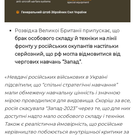
Розвідка Великої Британії припускає, що
брак особового складу й техніки на лінії
фронту у російських окупантів настільки
серйозний, що рф могла відмовитися від
чергових навчань “Запад”.
«
Невдачі російських військових в Україні
підсвітили, що “спільні стратегічні навчання”
мали обмежену навчальну цінність і значною
мірою проводилися для видовища. Скоріш за все,
росія скасувала “Запад-2023” через те, що для них
доступні надто мало особового складу і техніки.
Також є реалістична ймовірність, що російське
керівництво побоюється внутрішньої критики за