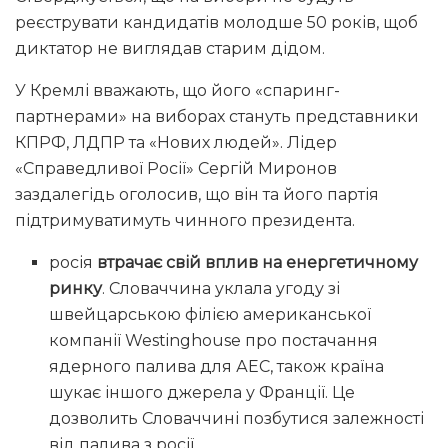
реєструвати кандидатів молодше 50 років, щоб
диктатор не виглядав старим дідом.
У Кремлі вважають, що його «спаринг-
партнерами» на виборах стануть представники
КПРФ, ЛДПР та «Нових людей». Лідер
«Справедливої Росії» Сергій Миронов
заздалегідь оголосив, що він та його партія
підтримуватимуть чинного президента.
росія
втрачає свій вплив на енергетичному
ринку
. Словаччина уклала угоду зі
швейцарською філією американської
компанії Westinghouse про постачання
ядерного палива для АЕС, також країна
шукає іншого джерела у Франції. Це
дозволить Словаччині позбутися залежності
від палива з росії.