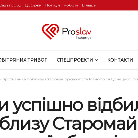
Сад і город
Добірки
Поліція
Робота
Більше
ОВІТРЯНИХ ТРИВОГ
СПЕЦПРОЕКТИ
КОНТАКТИ
ки противника поблизу Старомайорського та Рівнополя Донецької обла
ни успішно відби
близу Старомай