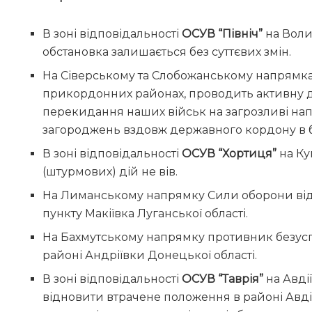
В зоні відповідальності
ОСУВ “Північ”
на Воли
обстановка залишається без суттєвих змін.
На Сіверському та Слобожанському напрямках
прикордонних районах, проводить активну д
перекидання наших військ на загрозливі на
загороджень вздовж державного кордону в б
В зоні відповідальності
ОСУВ “Хортиця”
на Ку
(штурмових) дій не вів.
На Лиманському напрямку Сили оборони від
пункту Макіївка Луганської області.
На Бахмутському напрямку противник безус
районі Андріївки Донецької області.
В зоні відповідальності
ОСУВ “Таврія”
на Авді
відновити втрачене положення в районі Авдіїв