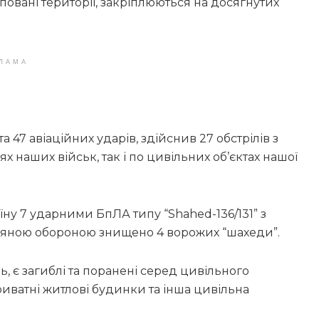
повані території, закріплюються на досягнутих
ЛАМА
 47 авіаційних ударів, здійснив 27 обстрілів з
 наших військ, так і по цивільних об’єктах нашої
їну 7 ударними БпЛА типу “Shahed-136/131” з
ряною обороною знищено 4 ворожих “шахеди”.
, є загиблі та поранені серед цивільного
иватні житлові будинки та інша цивільна