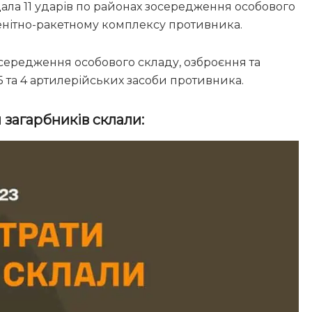
ала 11 ударів по районах зосередження особового
о зенітно-ракетному комплексу противника.
середження особового складу, озброєння та
ЕБ та 4 артилерійських засоби противника.
 загарбників склали: