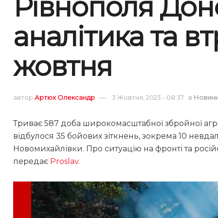
Рівнополя Доне
аналітика та в
жовтня
автор
Артюх Олександр
3 Жовтня, 2023 - 08:37
в
Новин
Триває 587 доба широкомасштабної збройної агрес
відбулося 35 бойових зіткнень, зокрема 10 невдал
Новомихайлівки. Про ситуацію на фронті та росій
передає
Proslav
.