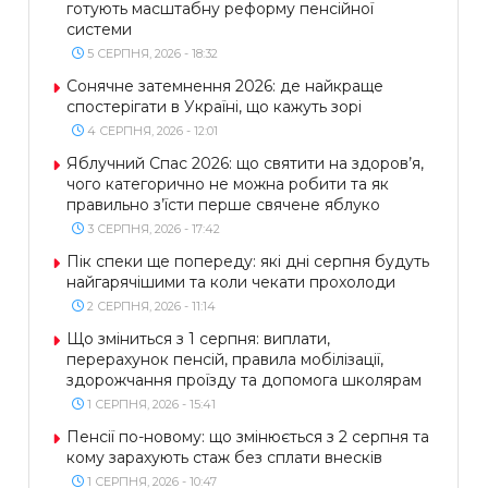
готують масштабну реформу пенсійної
системи
5 СЕРПНЯ, 2026 - 18:32
Сонячне затемнення 2026: де найкраще
спостерігати в Україні, що кажуть зорі
4 СЕРПНЯ, 2026 - 12:01
Яблучний Спас 2026: що святити на здоров’я,
чого категорично не можна робити та як
правильно з’їсти перше свячене яблуко
3 СЕРПНЯ, 2026 - 17:42
Пік спеки ще попереду: які дні серпня будуть
найгарячішими та коли чекати прохолоди
2 СЕРПНЯ, 2026 - 11:14
Що зміниться з 1 серпня: виплати,
перерахунок пенсій, правила мобілізації,
здорожчання проїзду та допомога школярам
1 СЕРПНЯ, 2026 - 15:41
Пенсії по-новому: що змінюється з 2 серпня та
кому зарахують стаж без сплати внесків
1 СЕРПНЯ, 2026 - 10:47