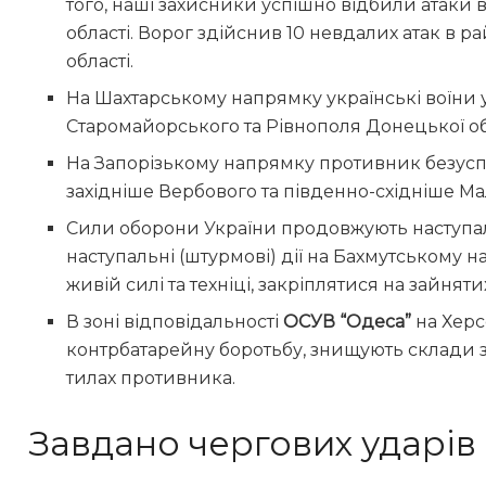
того, наші захисники успішно відбили атаки 
області. Ворог здійснив 10 невдалих атак в 
області.
На Шахтарському напрямку українські воїни
Старомайорського та Рівнополя Донецької об
На Запорізькому напрямку противник безус
західніше Вербового та південно-східніше Мал
Сили оборони України продовжують наступа
наступальні (штурмові) дії на Бахмутському 
живій силі та техніці, закріплятися на зайнят
В зоні відповідальності
ОСУВ “Одеса”
на Херс
контрбатарейну боротьбу, знищують склади 
тилах противника.
Завдано чергових ударів