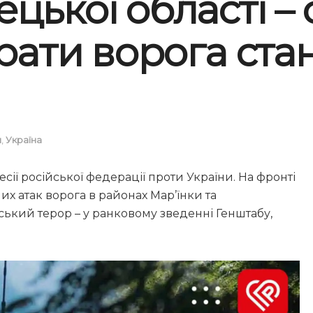
цької області –
трати ворога ста
и
,
Україна
ії російської федерації проти України. На фронті
их атак ворога в районах Мар’їнки та
ський терор – у ранковому зведенні Генштабу,