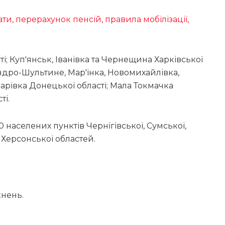
ти, перерахунок пенсій, правила мобілізації,
ті; Куп′янськ, Іванівка та Чернещина Харківської
сандро-Шультине, Мар′їнка, Новомихайлівка,
арівка Донецької області; Мала Токмачка
ті.
населених пунктів Чернігівської, Сумської,
а Херсонської областей.
кнень.