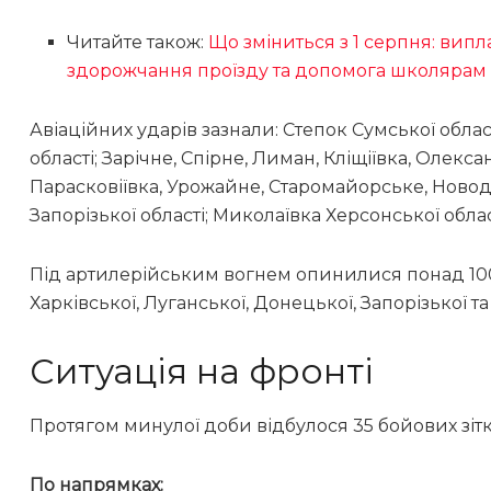
Читайте також:
Що зміниться з 1 серпня: випла
здорожчання проїзду та допомога школярам
Авіаційних ударів зазнали: Степок Сумської облас
області; Зарічне, Спірне, Лиман, Кліщіївка, Олек
Парасковіївка, Урожайне, Старомайорське, Новод
Запорізької області; Миколаївка Херсонської облас
Під артилерійським вогнем опинилися понад 100 
Харківської, Луганської, Донецької, Запорізької т
Ситуація на фронті
Протягом минулої доби відбулося 35 бойових зіт
По напрямках: