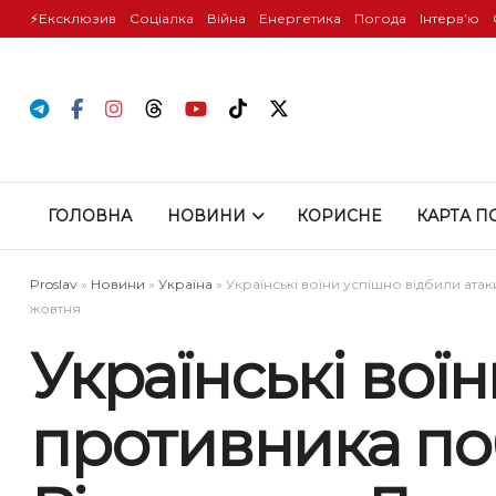
⚡️Ексклюзив
Соціалка
Війна
Енергетика
Погода
Інтервʼю
ГОЛОВНА
НОВИНИ
КОРИСНЕ
КАРТА П
Proslav
»
Новини
»
Україна
»
Українські воїни успішно відбили ата
жовтня
Українські вої
противника по