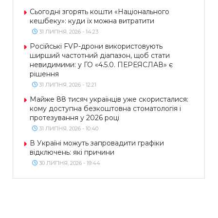
Сьогодні згорять кошти «Національного
кешбеку»: куди їх можна витратити
31 ЛИПНЯ, 2026 - 14:23
Російські FVP-дрони використовують
ширший частотний діапазон, щоб стати
невидимими: у ГО «4.5.0. ПЕРЕЯСЛАВ» є
рішення
31 ЛИПНЯ, 2026 - 12:21
Майже 88 тисяч українців уже скористалися:
кому доступна безкоштовна стоматологія і
протезування у 2026 році
31 ЛИПНЯ, 2026 - 10:40
В Україні можуть запровадити графіки
відключень: які причини
30 ЛИПНЯ, 2026 - 19:44