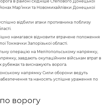
ворога в районі східніше Степового Донецької
районах Мар’їнки та Новомихайлівки Донецької
 успішно відбили атаки противника поблизу
ласті.
пішно намагався відновити втрачене положення
ої Токмачки Запорізької області.
льну операцію на Мелітопольському напрямку,
напрямку, завдають окупаційним військам втрат в
их рубежах та виснажують ворога.
онському напрямку Сили оборони ведуть
забезпечення та наносять успішне ураження по
 по ворогу