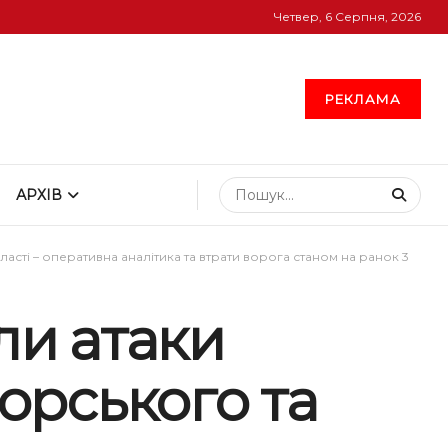
Четвер, 6 Серпня, 2026
РЕКЛАМА
АРХІВ
сті – оперативна аналітика та втрати ворога станом на ранок 3
ли атаки
орського та