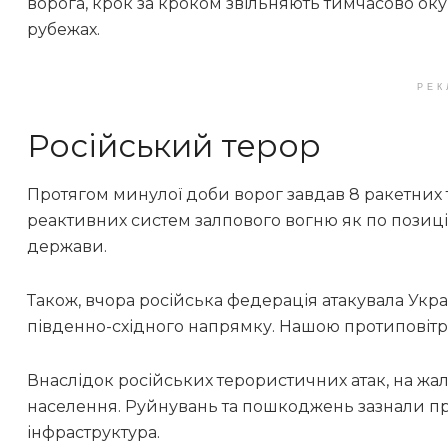
ворога, крок за кроком звільняють тимчасово оку
рубежах.
РЕК
Російський терор
Протягом минулої доби ворог завдав 8 ракетних та
реактивних систем залпового вогню як по позиціях
держави.
Також, вчора російська федерація атакувала Укра
південно-східного напрямку. Нашою протиповіт
Внаслідок російських терористичних атак, на жаль
населення. Руйнувань та пошкоджень зазнали пр
інфраструктура.