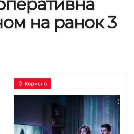
 оперативна
ном на ранок 3
Корисно