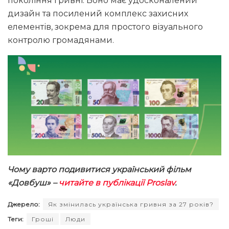
покоління гривні. Воно має удосконалений
дизайн та посилений комплекс захисних
елементів, зокрема для простого візуального
контролю громадянами.
Чому варто подивитися український фільм
«Довбуш» –
читайте в публікації Proslav
.
Джерело:
Як змінилась українська гривня за 27 років?
Теги:
Гроші
Люди