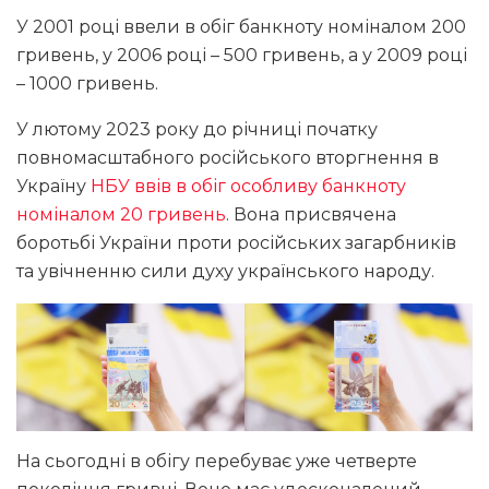
У 2001 році ввели в обіг банкноту номіналом 200
гривень, у 2006 році – 500 гривень, а у 2009 році
– 1000 гривень.
У лютому 2023 року до річниці початку
повномасштабного російського вторгнення в
Україну
НБУ ввів в обіг особливу банкноту
номіналом 20 гривень
. Вона присвячена
боротьбі України проти російських загарбників
та увічненню сили духу українського народу.
На сьогодні в обігу перебуває уже четверте