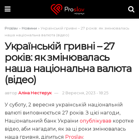
Proslav
»
Новини
»
Українській гривні – 27 років: як змінювалась
наша національна валюта (відео)
Українській гривні – 27
років: як змінювалась
наша національна валюта
(відео)
автор
Аліна Нестерук
2 Вересня, 2023 - 18:25
У суботу, 2 вересня українській національній
валюті виповнюється 27 років. З цієї нагоди,
Національний банк України
опублікував
коротке
відео, аби нагадати, як за ці роки змінювалась
наша гривня, ділиться
Proslav
.