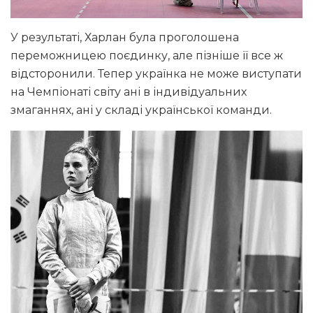
У результаті, Харлан була проголошена
переможницею поєдинку, але пізніше її все ж
відсторонили. Тепер українка не може виступати
на Чемпіонаті світу ані в індивідуальних
змаганнях, ані у складі української команди.