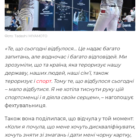
Фото: Tadashi MIYAMOTO
«Те, що сьогодні відбулося… Це надає багато
запитань, але водночас і багато відповідей. Ми
зрозуміли, що та країна, яка тероризує нашу
державу, наших людей, наші сім’ї, також
тероризує і
спорт
. Тому те, що відбулося сьогодні
– мало відбутися. Я не хотіла тиснути руку цій
спортсменці і я діяла своїм серцем»,
– наголошує
фехтувальниця.
Також вона поділилася, що відчула у той момент:
«Коли я почула, що мене хочуть дискваліфікувати,
хочуть зняти зі змагань і дати мені чорну картку,