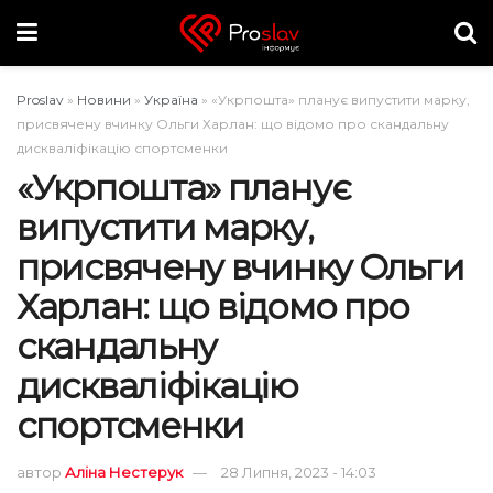
Proslav
»
Новини
»
Україна
»
«Укрпошта» планує випустити марку,
присвячену вчинку Ольги Харлан: що відомо про скандальну
дискваліфікацію спортсменки
«Укрпошта» планує
випустити марку,
присвячену вчинку Ольги
Харлан: що відомо про
скандальну
дискваліфікацію
спортсменки
автор
Аліна Нестерук
28 Липня, 2023 - 14:03