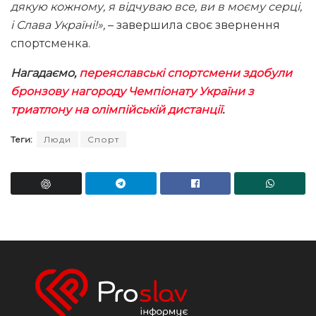
дякую кожному, я відчуваю все, ви в моєму серці,
і Слава Україні!»,
– завершила своє звернення
спортсменка.
Нагадаємо,
переяславські спортсмени здобули
бронзову нагороду Чемпіонату України з
триатлону на олімпійській дистанції
.
Теги:
Люди
Спорт