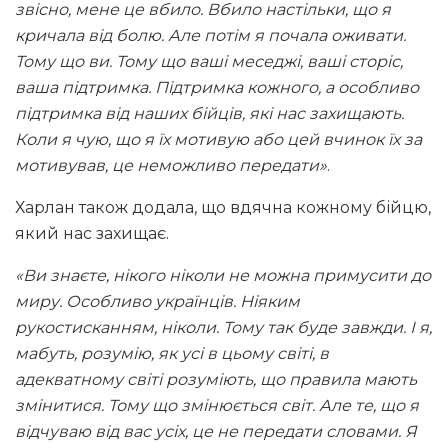
звісно, мене це вбило. Вбило настільки, що я
кричала від болю. Але потім я почала оживати.
Тому що ви. Тому що ваші меседжі, ваші сторіс,
ваша підтримка. Підтримка кожного, а особливо
підтримка від наших бійців, які нас захищають.
Коли я чую, що я їх мотивую або цей вчинок їх за
мотивував, це неможливо передати»
.
Харлан також додала, що вдячна кожному бійцю,
який нас захищає.
«Ви знаєте, нікого ніколи не можна примусити до
миру. Особливо українців. Ніяким
рукостисканням, ніколи. Тому так буде завжди. І я,
мабуть, розумію, як усі в цьому світі, в
адекватному світі розуміють, що правила мають
змінитися. Тому що змінюється світ. Але те, що я
відчуваю від вас усіх, це не передати словами. Я