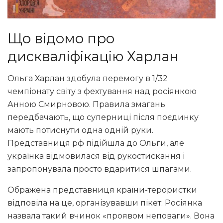
Що відомо про
дискваліфікацію Харлан
Ольга Харлан здобула перемогу в 1/32
чемпіонату світу з фехтування над росіянкою
Анною Смирновою. Правила змагань
передбачають, що суперниці після поєдинку
мають потиснути одна одній руки.
Представниця рф підійшла до Ольги, але
українка відмовилася від рукостискання і
запропонувала просто вдаритися шпагами.
Ображена представниця країни-терористки
відповіла на це, організувавши пікет. Росіянка
назвала такий вчинок «проявом неповаги». Вона