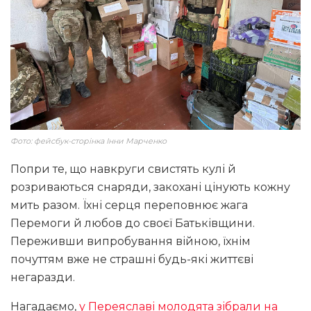
Фото: фейсбук-сторінка Інни Марченко
Попри те, що навкруги свистять кулі й
розриваються снаряди, закохані цінують кожну
мить разом. Їхні серця переповнює жага
Перемоги й любов до своєї Батьківщини.
Переживши випробування війною, їхнім
почуттям вже не страшні будь-які життєві
негаразди.
Нагадаємо,
у Переяславі молодята зібрали на