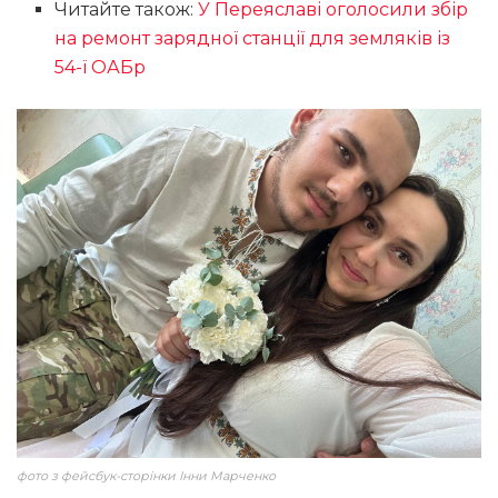
Читайте також:
У Переяславі оголосили збір
на ремонт зарядної станції для земляків із
54-ї ОАБр
фото з фейсбук-сторінки Інни Марченко