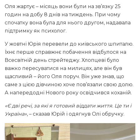
Оля жартує – місяць вони були на зв’язку 25
годин на добу 8 днів на тиждень. При чому
спочатку вона була для нього другом, надавала
підтримку як психолог.
У жовтні Юрія перевели до київського шпиталю.
Їхнє перше справжнє побачення відбулося на
Всесвітній день стрейтеджу. Хлопцеві було
важко пересуватися на милицях, але він був
щасливий – його Оля поруч. Він уже знав, що
саме з цією дівчиною хоче пов’язали свою долю.
А напередодні Нового року освідчився коханій.
«Є дві речі, за які я готовий віддати життя. Це ти і
Україна»
, – сказав Юрій і одягнув Олі обручку.