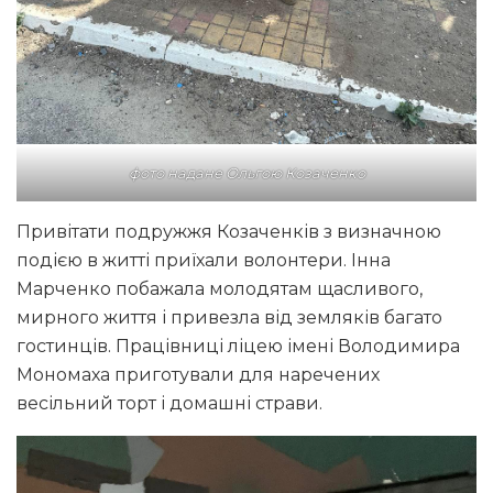
фото надане Ольгою Козаченко
Привітати подружжя Козаченків з визначною
подією в житті приїхали волонтери. Інна
Марченко побажала молодятам щасливого,
мирного життя і привезла від земляків багато
гостинців. Працівниці ліцею імені Володимира
Мономаха приготували для наречених
весільний торт і домашні страви.