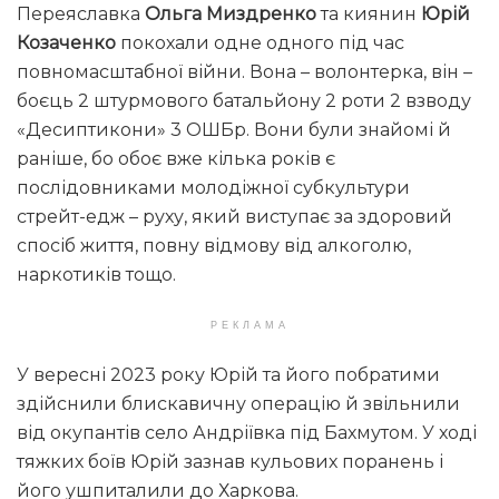
Переяславка
Ольга Миздренко
та киянин
Юрій
Козаченко
покохали одне одного під час
повномасштабної війни. Вона – волонтерка, він –
боєць 2 штурмового батальйону 2 роти 2 взводу
«Десиптикони» 3 ОШБр. Вони були знайомі й
раніше, бо обоє вже кілька років є
послідовниками молодіжної субкультури
стрейт-едж – руху, який виступає за здоровий
спосіб життя, повну відмову від алкоголю,
наркотиків тощо.
РЕКЛАМА
У вересні 2023 року Юрій та його побратими
здійснили блискавичну операцію й звільнили
від окупантів село Андріївка під Бахмутом. У ході
тяжких боїв Юрій зазнав кульових поранень і
його ушпиталили до Харкова.