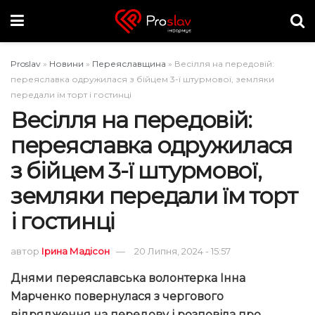
Proslav
»
Новини
»
Переяславщина
»
Весілля на передовій:
переяславка одружилася з бійцем 3-ї штурмової, земляки
передали їм торт і гостинці
Весілля на передовій:
переяславка одружилася
з бійцем 3-ї штурмової,
земляки передали їм торт
і гостинці
автор
Ірина Мадісон
20 Липня, 2024 - 15:57
Днями переяславська волонтерка Інна
Марченко повернулася з чергового
відрядження на передову і розповіла про