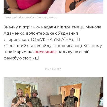
Фото: фейсбук-сторінка Інни Марченко
Значну підтримку надали підприємець Микола
Адаменко, волонтерське об’єднання
«Переяслав», ГО «АФІНА УКРАЇНА», ТЦ
«Підсінний» та небайдужі переяславці. Кожному
Інна Марченко
висловила
подяку на своїй
фейсбук-сторінці.
РЕКЛАМА