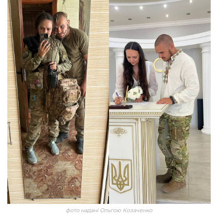
фото надані Ольгою Козаченко