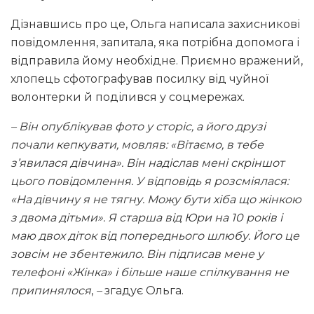
Дізнавшись про це, Ольга написала захисникові
повідомлення, запитала, яка потрібна допомога і
відправила йому необхідне. Приємно вражений,
хлопець сфотографував посилку від чуйної
волонтерки й поділився у соцмережах.
– Він опублікував фото у сторіс, а його друзі
почали кепкувати, мовляв: «Вітаємо, в тебе
з’явилася дівчина». Він надіслав мені скріншот
цього повідомлення. У відповідь я розсміялася:
«На дівчину я не тягну. Можу бути хіба що жінкою
з двома дітьми». Я старша від Юри на 10 років і
маю двох діток від попереднього шлюбу. Його це
зовсім не збентежило. Він підписав мене у
телефоні «Жінка» і більше наше спілкування не
припинялося
,
–
згадує Ольга.