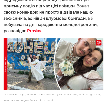
приємну подію під час цієї поїздки. Вона зі
своєю командою не просто відвідала наших
захисників, воїнів 3-ї штурмової бригади, а й
побувала на дні народження молодої родини,
розповідає
Proslav
.
Весілля на передовій: переяславка одружилася з бійцем 3-ї штурмової,
земляки передали їм торт і гостинці