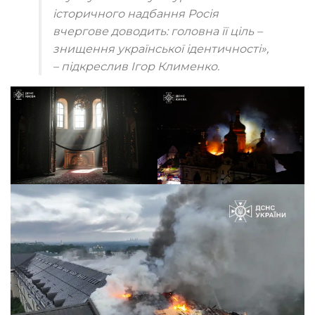
історичного надбання Росія
вчергове доводить: головна її ціль –
знищення української ідентичності
»
,
– підкреслив Ігор Клименко.