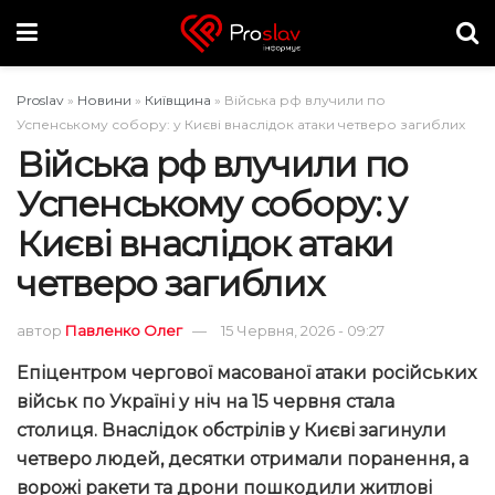
Proslav
»
Новини
»
Київщина
»
Війська рф влучили по
Успенському собору: у Києві внаслідок атаки четверо загиблих
Війська рф влучили по
Успенському собору: у
Києві внаслідок атаки
четверо загиблих
автор
Павленко Олег
15 Червня, 2026 - 09:27
Епіцентром чергової масованої атаки російських
військ по Україні
у ніч на 15 червня
стала
столиця. Внаслідок обстрілів у Києві загинули
четверо людей, десятки отримали поранення, а
ворожі ракети та дрони пошкодили житлові