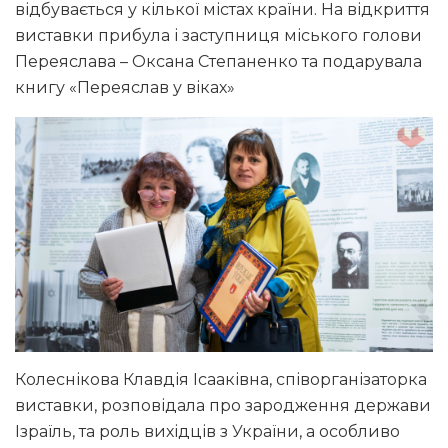
відбувається у кілької містах країни. На відкриття
виставки прибула і заступниця міського голови
Переяслава – Оксана Степаненко та подарувала
книгу «Переяслав у віках»
Колеснікова Клавдія Ісааківна, співорганізаторка
виставки, розповідала про зародження держави
Ізраїль, та роль вихідців з України, а особливо