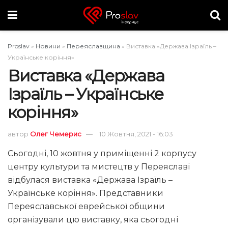
Proslav
»
Новини
»
Переяславщина
»
Виставка «Держава Ізраїль –
Українське коріння»
Виставка «Держава
Ізраїль – Українське
коріння»
автор
Олег Чемерис
10 Жовтня, 2021 - 16:03
Сьогодні, 10 жовтня у приміщенні 2 корпусу
центру культури та мистецтв у Переяславі
відбулася виставка «Держава Ізраїль –
Українське коріння». Представники
Переяславської еврейської общини
організували цю виставку, яка сьогодні