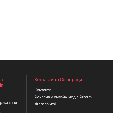
а
Контакти та Співпраця
ія
Контакти
Реклама у онлайн-медіа Proslav
ристання
sitemap.xml