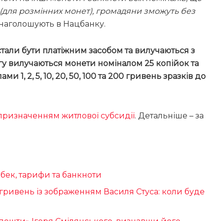
м (для розмінних монет), громадяни зможуть без
– наголошують в Нацбанку.
естали бути платіжним засобом та вилучаються з
бігу вилучаються монети номіналом 25 копійок та
1, 2, 5, 10, 20, 50, 100 та 200 гривень зразків до
 призначенням житлової субсидії
. Детальніше – за
ешбек, тарифи та банкноти
 гривень із зображенням Василя Стуса: коли буде