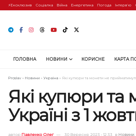
⚡️Ексклюзив
Соціалка
Війна
Енергетика
Погода
Інтервʼю
ГОЛОВНА
НОВИНИ
КОРИСНЕ
КАРТА П
Proslav
»
Новини
»
Україна
»
Які купюри та монети не прийматимуть
Які купюри та
Україні з 1 жо
автор
Павленко Олег
30 Вересня, 2023 - 12:33
в
Новини
,