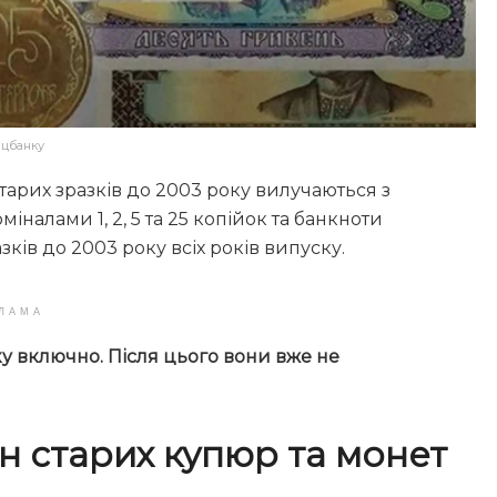
ацбанку
тарих зразків до 2003 року вилучаються з
іналами 1, 2, 5 та 25 копійок та банкноти
разків до 2003 року всіх років випуску.
ЛАМА
ку включно. Після цього вони вже не
н старих купюр та монет