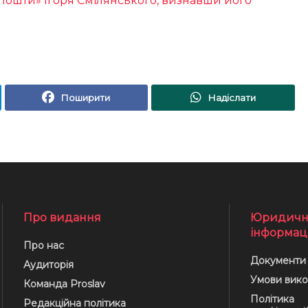
пошти» Ігоря Смілянського, визнавши його
Поширити
Надіслати
Про видання
Юридичн
інформац
Про нас
Документи
Аудиторія
Умови вико
Команда Proslav
Політика
Редакційна політика