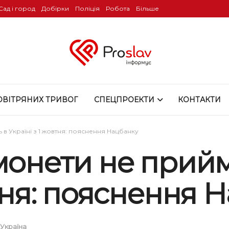
Сад і город
Добірки
Поліція
Робота
Більше
ОВІТРЯНИХ ТРИВОГ
СПЕЦПРОЕКТИ
КОНТАКТИ
 в Україні з 1 жовтня: пояснення Нацбанку
 монети не прий
втня: пояснення 
Україна