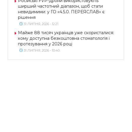
Російські FVP-дрони використовують
ширший частотний діапазон, щоб стати
невидимими: у ГО «4.5.0. ПЕРЕЯСЛАВ» є
рішення
31 ЛИПНЯ, 2026 - 12:21
Майже 88 тисяч українців уже скористалися:
кому доступна безкоштовна стоматологія і
протезування у 2026 році
31 ЛИПНЯ, 2026 - 10:40