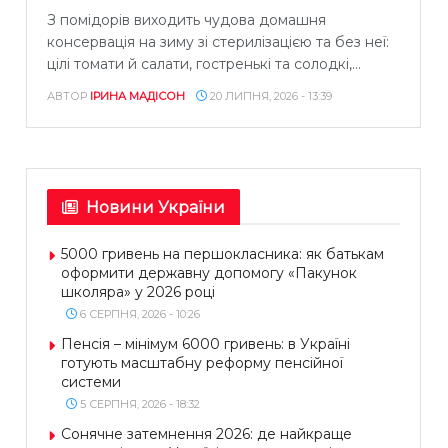
З помідорів виходить чудова домашня
консервація на зиму зі стерилізацією та без неї:
цілі томати й салати, гостренькі та солодкі,...
АВТОР
ІРИНА МАДІСОН
20 ЛИПНЯ, 2026 - 13:39
Новини України
5000 гривень на першокласника: як батькам
оформити державну допомогу «Пакунок
школяра» у 2026 році
6 СЕРПНЯ, 2026 - 10:26
Пенсія – мінімум 6000 гривень: в Україні
готують масштабну реформу пенсійної
системи
5 СЕРПНЯ, 2026 - 18:32
Сонячне затемнення 2026: де найкраще