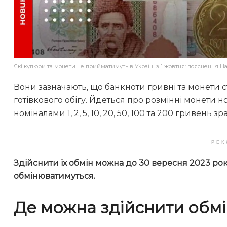
Які купюри та монети не прийматимуть в Україні з 1 жовтня: пояснення Н
Вони зазначають, що банкноти гривні та монети с
готівкового обігу. Йдеться про розмінні монети ном
номіналами 1, 2, 5, 10, 20, 50, 100 та 200 гривень з
РЕК
Здійснити їх обмін можна до 30 вересня 2023 ро
обмінюватимуться.
Де можна здійснити обмі