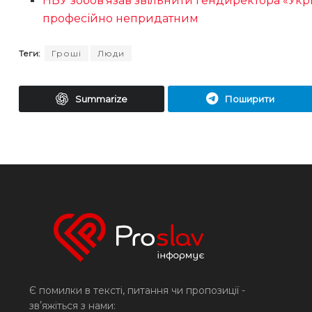
НБУ зобов’язав звільнити гендиректора «Укр
професійно непридатним
Теги:
Гроші
Люди
Summarize
Поширити
Є помилки в тексті, питання чи пропозиції -
звʼяжіться з нами: