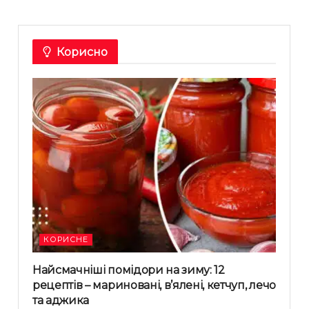
Корисно
КОРИСНЕ
Найсмачніші помідори на зиму: 12
рецептів – мариновані, в’ялені, кетчуп, лечо
та аджика