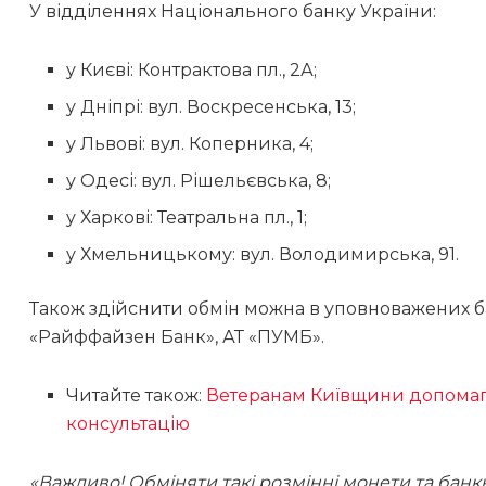
У відділеннях Національного банку України:
у Києві: Контрактова пл., 2А;
у Дніпрі: вул. Воскресенська, 13;
у Львові: вул. Коперника, 4;
у Одесі: вул. Рішельєвська, 8;
у Харкові: Театральна пл., 1;
у Хмельницькому: вул. Володимирська, 91.
Також здійснити обмін можна в уповноважених ба
«Райффайзен Банк», АТ «ПУМБ».
Читайте також:
Ветеранам Київщини допомага
консультацію
«Важливо! Обміняти такі розмінні монети та банкн