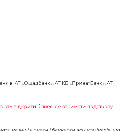
нків: АТ «Ощадбанк», АТ КБ «ПриватБанк», АТ
ють відкрити бізнес: де отримати податкову
оти на інші монети і банкноти всіх номіналів, що