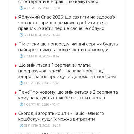
спостерігати в Україні, що кажуть зорі
4 СЕРПНЯ, 2026 - 12:01
Яблучний Спас 2026: що святити на здоров’я,
чого категорично не можна робити та як
правильно з’їсти перше свячене яблуко
3 СЕРПНЯ, 2026 - 17:42
Пік спеки ще попереду: які дні серпня будуть
найгарячішими та коли чекати прохолоди
2 СЕРПНЯ, 2026 - 11:14
Що зміниться з 1 серпня: виплати,
перерахунок пенсій, правила мобілізації,
здорожчання проїзду та допомога школярам
1 СЕРПНЯ, 2026 - 15:41
Пенсії по-новому: що змінюється з 2 серпня та
кому зарахують стаж без сплати внесків
1 СЕРПНЯ, 2026 - 10:47
Сьогодні згорять кошти «Національного
кешбеку»: куди їх можна витратити
31 ЛИПНЯ, 2026 - 14:23