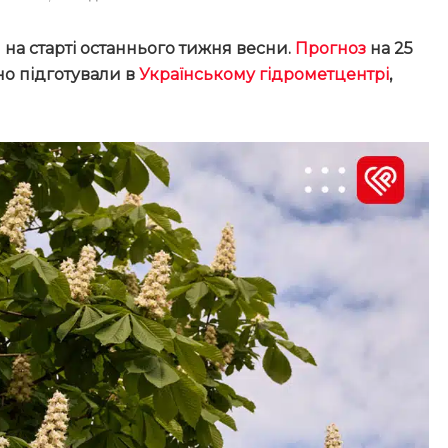
 на старті останнього тижня весни.
Прогноз
на 25
но підготували в
Українському гідрометцентрі
,