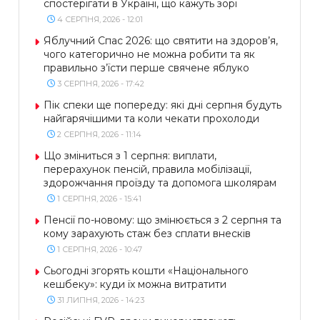
спостерігати в Україні, що кажуть зорі
4 СЕРПНЯ, 2026 - 12:01
Яблучний Спас 2026: що святити на здоров’я,
чого категорично не можна робити та як
правильно з’їсти перше свячене яблуко
3 СЕРПНЯ, 2026 - 17:42
Пік спеки ще попереду: які дні серпня будуть
найгарячішими та коли чекати прохолоди
2 СЕРПНЯ, 2026 - 11:14
Що зміниться з 1 серпня: виплати,
перерахунок пенсій, правила мобілізації,
здорожчання проїзду та допомога школярам
1 СЕРПНЯ, 2026 - 15:41
Пенсії по-новому: що змінюється з 2 серпня та
кому зарахують стаж без сплати внесків
1 СЕРПНЯ, 2026 - 10:47
Сьогодні згорять кошти «Національного
кешбеку»: куди їх можна витратити
31 ЛИПНЯ, 2026 - 14:23