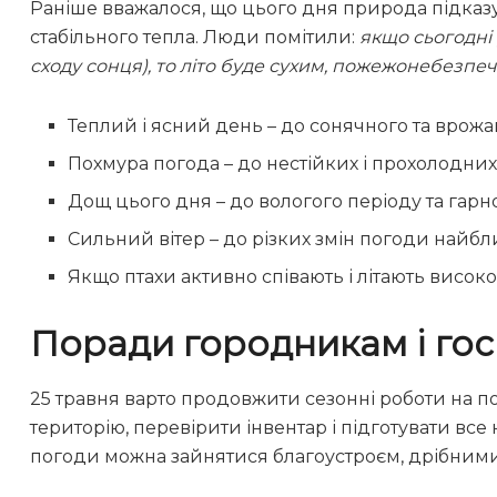
Раніше вважалося, що цього дня природа підказує
стабільного тепла. Люди помітили:
якщо сьогодні 
сходу сонця), то літо буде сухим, пожежонебезпе
Теплий і ясний день – до сонячного та врожай
Похмура погода – до нестійких і прохолодних
Дощ цього дня – до вологого періоду та гарн
Сильний вітер – до різких змін погоди найб
Якщо птахи активно співають і літають високо
Поради городникам і го
25 травня варто продовжити сезонні роботи на по
територію, перевірити інвентар і підготувати вс
погоди можна зайнятися благоустроєм, дрібним