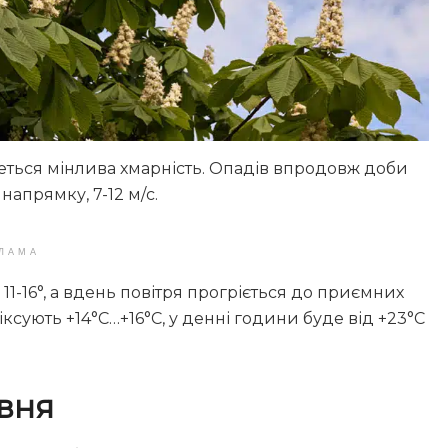
жеться мінлива хмарність. Опадів впродовж доби
напрямку, 7-12 м/с.
ЛАМА
11-16°, а вдень повітря прогріється до приємних
іксують +14°С…+16°С, у денні години буде від +23°С
вня