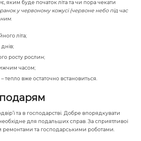
, яким буде початок літа та чи пора чекати
ранок у червоному кожусі (червоне небо під час
чним
.
ного літа;
 днів;
ого росту рослин;
лижчим часом;
 – тепло вже остаточно встановиться.
сподарям
двір’ї та в господарстві. Добре впорядкувати
е необхідне для подальших справ. За сприятливої
и ремонтами та господарськими роботами.