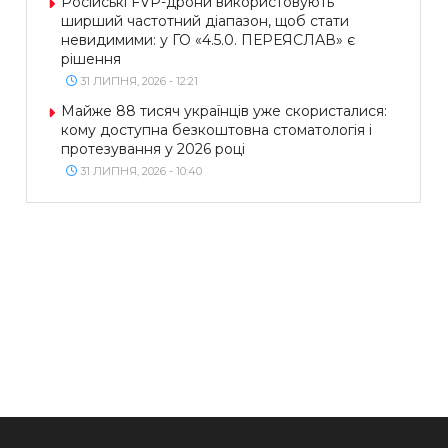
Російські FVP-дрони використовують
ширший частотний діапазон, щоб стати
невидимими: у ГО «4.5.0. ПЕРЕЯСЛАВ» є
рішення
31 ЛИПНЯ, 2026 - 12:21
Майже 88 тисяч українців уже скористалися:
кому доступна безкоштовна стоматологія і
протезування у 2026 році
31 ЛИПНЯ, 2026 - 10:40