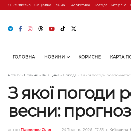
⚡️Ексклюзив
Соціалка
Війна
Енергетика
Погода
Інтервʼю
ГОЛОВНА
НОВИНИ
КОРИСНЕ
КАРТА П
Proslav
»
Новини
»
Київщина
»
Погода
»
З якої погоди розпочнетьс
З якої погоди 
весни: прогноз
автор
Павленко Олег
24 Травня, 2026 - 17:55
в
Київщина
,