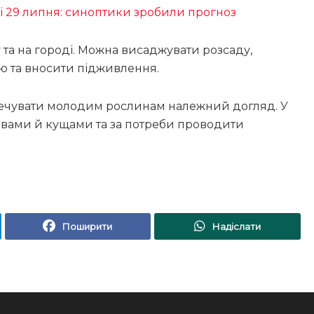
і 29 липня: синоптики зробили прогноз
 та на городі. Можна висаджувати розсаду,
ю та вносити підживлення.
печувати молодим рослинам належний догляд. У
евами й кущами та за потреби проводити
Поширити
Надіслати