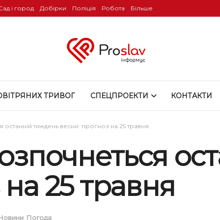
Сад і город
Добірки
Поліція
Робота
Більше
ОВІТРЯНИХ ТРИВОГ
СПЕЦПРОЕКТИ
КОНТАКТИ
я останній тиждень весни: прогноз на 25 травня
розпочнеться ос
 на 25 травня
Новини
,
Погода