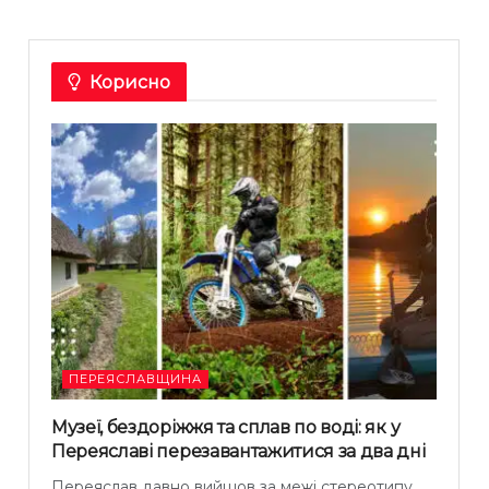
Корисно
ПЕРЕЯСЛАВЩИНА
Музеї, бездоріжжя та сплав по воді: як у
Переяславі перезавантажитися за два дні
Переяслав давно вийшов за межі стереотипу