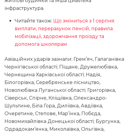
житлові будинки та інша цивільна
інфраструктура.
Читайте також:
Що зміниться з 1 серпня:
виплати, перерахунок пенсій, правила
мобілізації, здорожчання проїзду та
допомога школярам
Авіаційних ударів зазнали: Грем’яч, Галаганівка
Чернігівської області; Піщане, Дружелюбівка,
Чернещина Харківської області; Надія,
Білогорівка, Серебрянське лісництво,
Новолюбівка Луганської області; Григорівка,
Сіверськ, Спірне, Кліщіївка, Олександро-
Шультине, Біла Гора, Диліївка, Авдіївка,
Очеретине, Степове, Мар’їнка, Побєда,
Новомихайлівка Донецької області; Бургунка,
Одрадокам’янка, Миколаївка, Ольгівка,