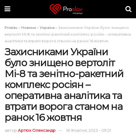
Proslav
»
Новини
»
Україна
»
Захисниками України було знищено
вертоліт Мі-8 та зенітно-ракетний комплекс росіян – оперативна
аналітика та втрати ворога станом на ранок 16 жовтня
Захисниками України
було знищено вертоліт
Мі-8 та зенітно-ракетний
комплекс росіян –
оперативна аналітика та
втрати ворога станом на
ранок 16 жовтня
автор
Артюх Олександр
16 Жовтня, 2023 - 09:21