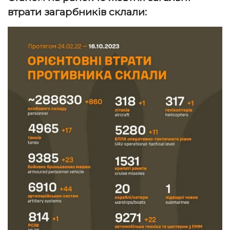
втрати загарбників склали: