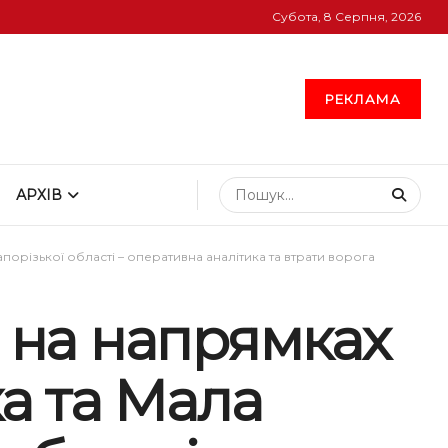
Субота, 8 Серпня, 2026
РЕКЛАМА
АРХІВ
орізької області – оперативна аналітика та втрати ворога
я на напрямках
а та Мала