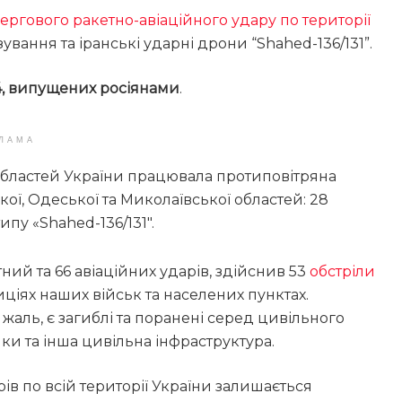
ергового ракетно-авіаційного удару по території
ування та іранські ударні дрони “Shahed-136/131”.
44, випущених росіянами
.
ЛАМА
 областей України працювала протиповітряна
кої, Одеської та Миколаївської областей: 28
ипу «Shahed-136/131″.
ний та 66 авіаційних ударів, здійснив 53
обстріли
ціях наших військ та населених пунктах.
жаль, є загиблі та поранені серед цивільного
ки та інша цивільна інфраструктура.
ів по всій території України залишається