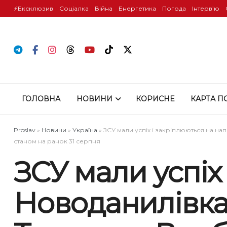
⚡️Ексклюзив
Соціалка
Війна
Енергетика
Погода
Інтервʼю
ГОЛОВНА
НОВИНИ
КОРИСНЕ
КАРТА П
Proslav
»
Новини
»
Україна
»
ЗСУ мали успіх і закріплюються на н
станом на ранок 31 серпня
ЗСУ мали успіх
Новоданилівка