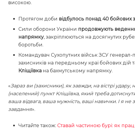
високою.
Протягом доби
відбулось понад 40 бойових з
Сили оборони України
продовжують ведення 
напрямку
, закріплюються на досягнутих руб
боротьби.
Командувач Сухопутних військ ЗСУ генерал
захисників на передньому краї бойових дій 
Кліщіївка
на бахмутському напрямку.
«
Зараз ви (захисники), як завжди, на вістрі удару, 
(населений) пункт Кліщіївка, який треба дотиснут
ваша відвага, ваша мужність, ваші навички. І я не
завдання
».
Читайте також:
Ставай частиною бурі: як пра