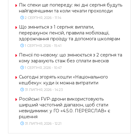
Пік спеки ще попереду: які дні серпня будуть
найгарячішими та коли чекати прохолоди
2 СЕРПНЯ, 2026 - 11:14
Що зміниться з 1 серпня: виплати,
перерахунок пенсій, правила мобілізації,
здорожчання проїзду та допомога школярам
1 СЕРПНЯ, 2026 - 15:41
Пенсії по-новому: що змінюється з 2 серпня та
кому зарахують стаж без сплати внесків
1 СЕРПНЯ, 2026 - 10:47
Сьогодні згорять кошти «Національного
кешбеку»: куди їх можна витратити
31 ЛИПНЯ, 2026 - 14:23
Російські FVP-дрони використовують
ширший частотний діапазон, щоб стати
невидимими: у ГО «4.5.0. ПЕРЕЯСЛАВ» є
рішення
31 ЛИПНЯ, 2026 - 12:21