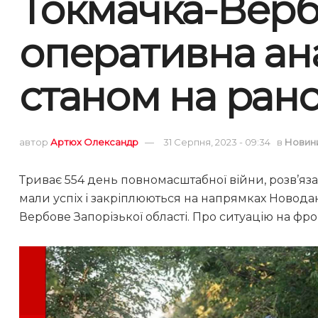
Токмачка-Вербо
оперативна ана
станом на рано
автор
Артюх Олександр
31 Серпня, 2023 - 09:34
в
Новин
Триває 554 день повномасштабної війни, розв’яз
мали успіх і закріплюються на напрямках Новода
Вербове Запорізької області. Про ситуацію на фрон