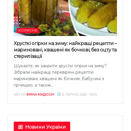
КОРИСНЕ
Хрусткі огірки на зиму: найкращі рецепти –
мариновані, квашені як бочкові, без оцту та
стерилізації
Шукаєте, як закрити хрусткі огірки на зиму?
Зібрали найкращі перевірені рецепти:
мариновані, квашені як бочкові, бабусині з
гірчицею, а також...
АВТОР
ІРИНА МАДІСОН
12 ЛИПНЯ, 2026 - 15:54
Новини України