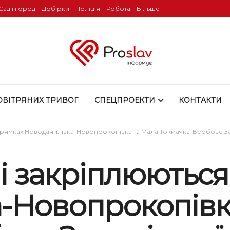
Сад і город
Добірки
Поліція
Робота
Більше
ОВІТРЯНИХ ТРИВОГ
СПЕЦПРОЕКТИ
КОНТАКТИ
апрямках Новоданилівка-Новопрокопівка та Мала Токмачка-Вербове Зап
 і закріплюютьс
-Новопрокопівк