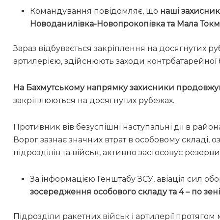
Командування повідомляє, що
наші захисник
Новоданилівка-Новопрокопівка та Мала Ток
Зараз відбувається закріплення на досягнутих р
артилерією, здійснюють заходи контрбатарейної 
На Бахмутському напрямку захисники продовжуют
закріплюються на досягнутих рубежах.
Противник вів безуспішні наступальні дії в район
Ворог зазнає значних втрат в особовому складі, о
підрозділів та військ, активно застосовує резерви
За інформацією Генштабу ЗСУ, авіація сил о
зосередження особового складу та 4 – по зе
Підрозділи ракетних військ і артилерії протяго