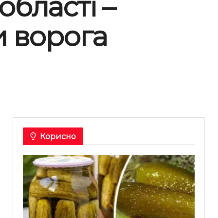
області –
и ворога
Корисно