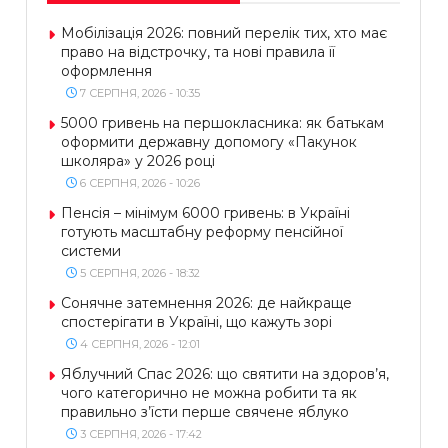
Мобілізація 2026: повний перелік тих, хто має
право на відстрочку, та нові правила її
оформлення
7 СЕРПНЯ, 2026 - 10:35
5000 гривень на першокласника: як батькам
оформити державну допомогу «Пакунок
школяра» у 2026 році
6 СЕРПНЯ, 2026 - 10:26
Пенсія – мінімум 6000 гривень: в Україні
готують масштабну реформу пенсійної
системи
5 СЕРПНЯ, 2026 - 18:32
Сонячне затемнення 2026: де найкраще
спостерігати в Україні, що кажуть зорі
4 СЕРПНЯ, 2026 - 12:01
Яблучний Спас 2026: що святити на здоров’я,
чого категорично не можна робити та як
правильно з’їсти перше свячене яблуко
3 СЕРПНЯ, 2026 - 17:42