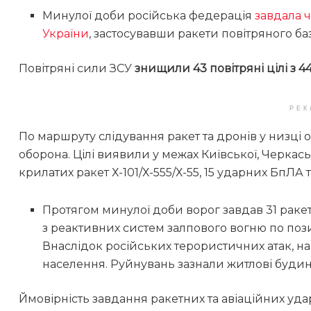
Минулої доби російська федерація
завдала ч
України
, застосувавши ракети повітряного баз
Повітряні сили ЗСУ
знищили 43 повітряні цілі з 
РЕК
По маршруту слідування ракет та дронів у низці
оборона. Цілі виявили у межах Київської, Черкась
крилатих ракет Х-101/Х-555/Х-55, 15 ударних БпЛА т
Протягом минулої доби ворог завдав 31 ракет
з реактивних систем залпового вогню по пози
Внаслідок російських терористичних атак, на 
населення. Руйнувань зазнали житлові будин
Ймовірність завдання ракетних та авіаційних удар