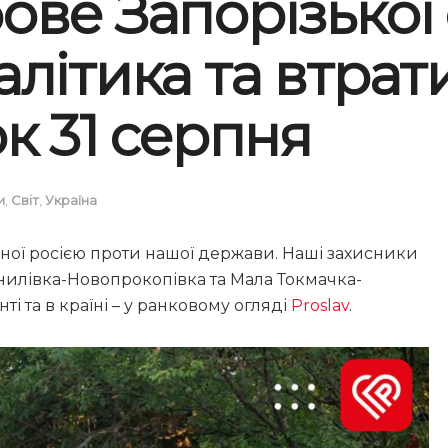
ве Запорізької 
літика та втрат
к 31 серпня
и
,
Світ
,
Україна
аної росією проти нашої держави. Наші захисники
нилівка-Новопрокопівка та Мала Токмачка-
ті та в країні – у ранковому огляді
Proslav
.