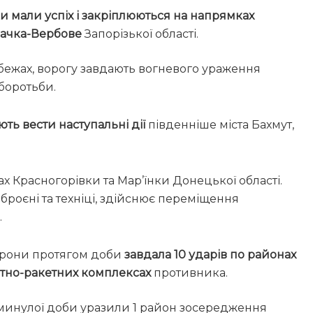
и мали успіх і закріплюються на напрямках
мачка-Вербове
Запорізької області.
убежах, ворогу завдають вогневого ураження
боротьби.
ь вести наступальні дії
південніше міста Бахмут,
ах Красногорівки та Мар’їнки Донецької області.
зброєні та техніці, здійснює переміщення
.
борони протягом доби
завдала 10 ударів по районах
нітно-ракетних комплексах
противника.
м минулої доби уразили 1 район зосередження