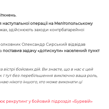
іткнень.
наступальної операції на Мелітопольському
ежах, здійснюють заходи контрбатарейної
-полковник Олександр Сирський відвідав
та
поставив задачу «дотиснути» населений пункт
на вістрі бойових дій. Ви знаєте, що в нас є цей
и. І тут без перебільшення виключно ваша роль,
 знаю нікого іншого, хто може виконати ці
цює рекрутинг у бойовий підрозділ «Буревій»