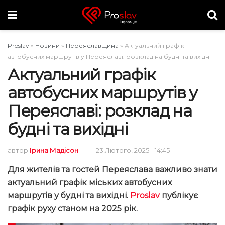
Proslav
»
Новини
»
Переяславщина
»
Актуальний графік
автобусних маршрутів у Переяславі: розклад на будні та вихідні
Актуальний графік
автобусних маршрутів у
Переяславі: розклад на
будні та вихідні
автор
Ірина Мадісон
23 Лютого, 2025 - 14:45
Для жителів та гостей Переяслава важливо знати
актуальний графік міських автобусних
маршрутів у будні та вихідні.
Proslav
публікує
графік руху станом на 2025 рік.