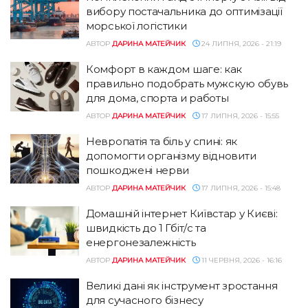
вибору постачальника до оптимізації
морської логістики
АВТОР
ДАРИНА МАТЕЙЧИК
24 ЛИПНЯ, 2026 - 21:19
Комфорт в каждом шаге: как
правильно подобрать мужскую обувь
для дома, спорта и работы
АВТОР
ДАРИНА МАТЕЙЧИК
17 ЛИПНЯ, 2026 - 15:55
Невропатія та біль у спині: як
допомогти організму відновити
пошкоджені нерви
АВТОР
ДАРИНА МАТЕЙЧИК
17 ЛИПНЯ, 2026 - 15:48
Домашній інтернет Київстар у Києві:
швидкість до 1 Гбіт/с та
енергонезалежність
АВТОР
ДАРИНА МАТЕЙЧИК
11 ЧЕРВНЯ, 2026 - 16:16
Великі дані як інструмент зростання
для сучасного бізнесу