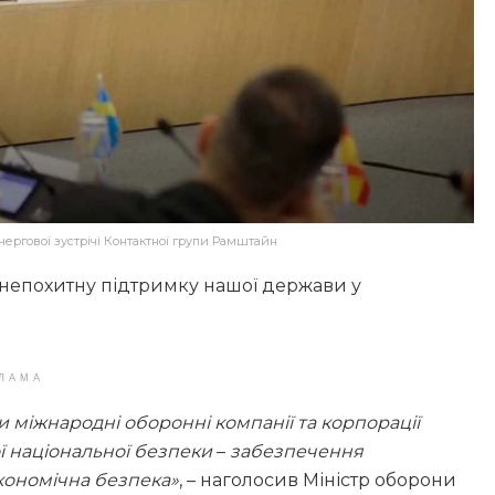
 чергової зустрічі Контактної групи Рамштайн
ро непохитну підтримку нашої держави у
ЛАМА
и міжнародні оборонні компанії та корпорації
ї національної безпеки
–
забезпечення
кономічна безпека»
, – наголосив Міністр оборони