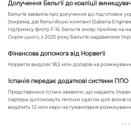
Долучення Бельгії до коаліції винищува
Бельгія заявила про долучення до підготовки укра
Зокрема, дві бельгійські компанії (Sabena Engineer
підтримку флоту F-16. Бельгія знову прийме на нав
Окрім цього, з 2025 року Бельгія надаватиме Укра
Фінансова допомога від Норвегії
Норвегія виділяє 18,5 млн доларів на розмінуванн
Іспанія передає додаткові системи ППО
Представники Іспанії заявили, що надають Україн
партери допоможуть теплим одягом для воїнів т
виділить 1,5 млн євро на гуманітарне розмінуванн
РЕК