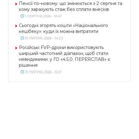
Пенсії по-новому: що змінюється з 2 серпня та
кому зарахують стаж без сплати внесків
1 СЕРПНЯ, 2026 - 10:47
Сьогодні згорять кошти «Національного
кешбеку»: куди їх можна витратити
31 ЛИПНЯ, 2026 - 14:23
Російські FVP-дрони використовують
ширший частотний діапазон, щоб стати
невидимими: у ГО «4.5.0. ПЕРЕЯСЛАВ» є
рішення
31 ЛИПНЯ, 2026 - 12:21