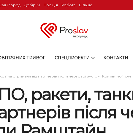
Сад і город
Добірки
Поліція
Робота
Більше
ОВІТРЯНИХ ТРИВОГ
СПЕЦПРОЕКТИ
КОНТАКТИ
країна отримала від партнерів після чергової зустрічі Контактної гру
О, ракети, танк
ртнерів після че
упи Рамштайн