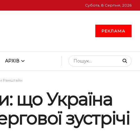
Субота, 8 Серпня, 2026
РЕКЛАМА
АРХІВ
пи Рамштайн
и: що Україна
ргової зустрічі