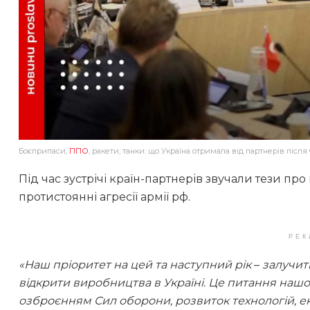
Боєприпаси,
ППО
, ракети, танки: що Україна отримала від партнерів після
Під час зустрічі країн-партнерів звучали тези п
протистоянні агресії армії рф.
РЕК
«Наш пріоритет на цей та наступний рік
–
залучит
відкрити виробництва в Україні. Це питання нашо
озброєнням Сил оборони, розвиток технологій, е