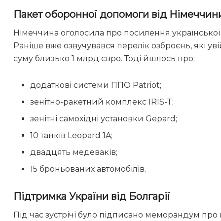
Пакет оборонної допомоги від Німеччин
Німеччина оголосила про посилення української
Раніше вже озвучувався перелік озброєнь, які ув
суму близько 1 млрд євро. Тоді йшлось про:
додаткові системи ППО Patriot;
зенітно-ракетний комплекс IRIS-T;
зенітні самохідні установки Gepard;
10 танків Leopard 1A;
двадцять медеваків;
15 броньованих автомобілів.
Підтримка України від Болгарії
Під час зустрічі було підписано меморандум про 