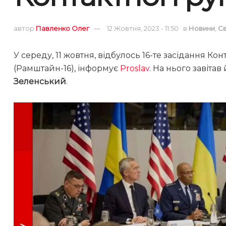
автор
Павленко Олег
12 Жовтня, 2023 - 11:50
в
Новини
,
Св
У середу, 11 жовтня, відбулось 16-те засідання Ко
(Рамштайн-16), інформує
Proslav
. На нього завіта
Зеленський
.