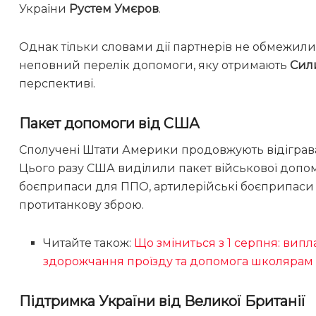
України
Рустем Умєров
.
Однак тільки словами дії партнерів не обмежили
неповний перелік допомоги, яку отримають
Сил
перспективі.
Пакет допомоги від США
Сполучені Штати Америки продовжують відіграват
Цього разу США виділили пакет військової допом
боєприпаси для ППО, артилерійські боєприпаси т
протитанкову зброю.
Читайте також:
Що зміниться з 1 серпня: випла
здорожчання проїзду та допомога школярам
Підтримка України від Великої Британії