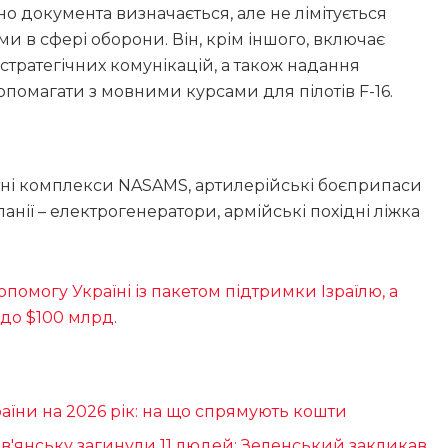
но документа визначається, але не лімітується
и в сфері оборони. Він, крім іншого, включає
стратегічних комунікацій, а також надання
опомагати з мовними курсами для пілотів F-16.
кетні комплекси NASAMS, артилерійські боєприпаси
анії – електрогенератори, армійські похідні ліжка
помогу Україні із пакетом підтримки Ізраїлю, а
 до $100 млрд
.
їни на 2026 рік: на що спрямують кошти
ов'янську загинули 11 людей: Зеленський закликав