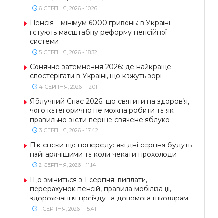
6 СЕРПНЯ, 2026 - 10:26
Пенсія – мінімум 6000 гривень: в Україні
готують масштабну реформу пенсійної
системи
5 СЕРПНЯ, 2026 - 18:32
Сонячне затемнення 2026: де найкраще
спостерігати в Україні, що кажуть зорі
4 СЕРПНЯ, 2026 - 12:01
Яблучний Спас 2026: що святити на здоров’я,
чого категорично не можна робити та як
правильно з’їсти перше свячене яблуко
3 СЕРПНЯ, 2026 - 17:42
Пік спеки ще попереду: які дні серпня будуть
найгарячішими та коли чекати прохолоди
2 СЕРПНЯ, 2026 - 11:14
Що зміниться з 1 серпня: виплати,
перерахунок пенсій, правила мобілізації,
здорожчання проїзду та допомога школярам
1 СЕРПНЯ, 2026 - 15:41