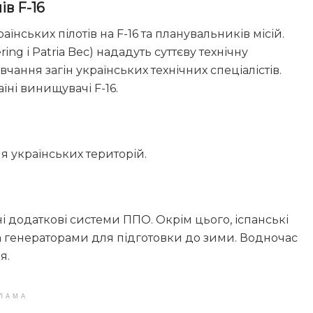
чів
F-16
їнських пілотів на F-16 та планувальників місій.
ing і Patria Bec) нададуть суттєву технічну
чання загін українських технічних спеціалістів.
їні винищувачі F-16.
я українських територій.
і додаткові системи ППО. Окрім цього, іспанські
а генераторами для підготовки до зими. Водночас
я.
ЛАМА