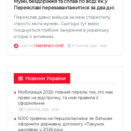
Музеї, бездоріжжя та сплав по воді: як у
Переяславі перезавантажитися за два дні
Переяслав давно вийшов за межі стереотипу
«просто міста музеїв». Сьогодні тут вміло
поєднується глибоке занурення в українську
історію з активним,...
АВТОР
ПАВЛЕНКО ОЛЕГ
17 ЛИПНЯ, 2026 - 18:50
Новини України
Мобілізація 2026: повний перелік тих, хто має
право на відстрочку, та нові правила її
оформлення
7 СЕРПНЯ, 2026 - 10:35
5000 гривень на першокласника: як батькам
оформити державну допомогу «Пакунок
школяра» у 2026 році