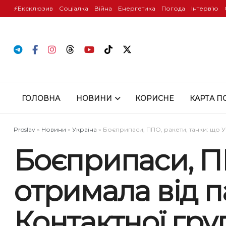
⚡️Ексклюзив
Соціалка
Війна
Енергетика
Погода
Інтервʼю
ГОЛОВНА
НОВИНИ
КОРИСНЕ
КАРТА П
Proslav
»
Новини
»
Україна
»
Боєприпаси, ППО, ракети, танки: що У
Боєприпаси, ПП
отримала від па
Контактної гр