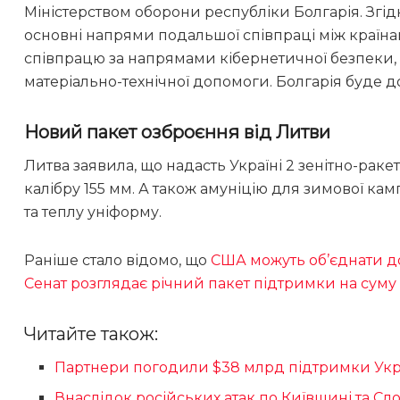
Міністерством оборони республіки Болгарія. Згід
основні напрями подальшої співпраці між країнам
співпрацю за напрямами кібернетичної безпеки, 
матеріально-технічної допомоги. Болгарія буде д
Новий пакет озброєння від Литви
Литва заявила, що надасть Україні 2 зенітно-ра
калібру 155 мм. А також амуніцію для зимової камп
та теплу уніформу.
Раніше стало відомо, що
США можуть об’єднати до
Сенат розглядає річний пакет підтримки на суму
Читайте також:
Партнери погодили $38 млрд підтримки Укра
Внаслідок російських атак по Київщині та Сл