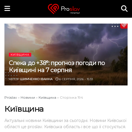
КИЇВЩИНА
Спека до +38°: прогноз погоди по
Київщині на 7 серпня
АВТОР
ШИМЧЕНКО ІВАННА
6 СЕРПНЯ, 2026 - 15:33
Proslav
»
Новини
»
Київщина
»
Сторінка 194
Київщина
Актуальні новини Київщини за сьогодні. Новини Київської
області це proslav. Київська область і все що її стосується.