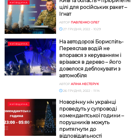
Київ та область – пріоритетні
КИЇВЩИНА
цілі для російських ракет –
Ігнат
АВТОР
ПАВЛЕНКО ОЛЕГ
27 ГРУДНЯ, 2022 - 10:29
На автодорозі Бориспіль-
КИЇВЩИНА
Переяслав водій не
впорався з керуванням і
врізався в дерево – його
довелося деблокувати з
автомобіля
АВТОР
АЛІНА НЕСТЕРУК
26 ГРУДНЯ, 2022 - 11:14
Новорічну ніч українці
КИЇВЩИНА
проведуть у супроводі
комендантської години –
порушників можуть
притягнути до
відповідальності