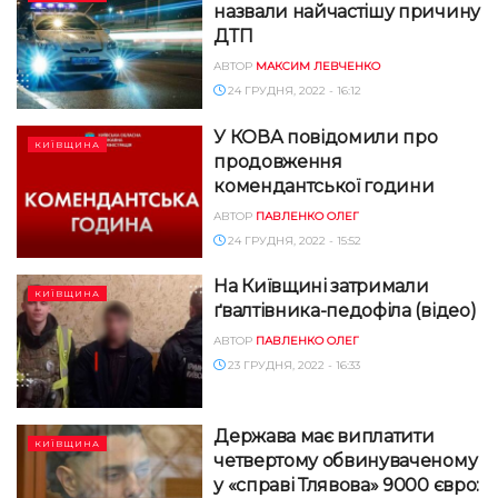
назвали найчастішу причину
ДТП
АВТОР
МАКСИМ ЛЕВЧЕНКО
24 ГРУДНЯ, 2022 - 16:12
У КОВА повідомили про
КИЇВЩИНА
продовження
комендантської години
АВТОР
ПАВЛЕНКО ОЛЕГ
24 ГРУДНЯ, 2022 - 15:52
На Київщині затримали
КИЇВЩИНА
ґвалтівника-педофіла (відео)
АВТОР
ПАВЛЕНКО ОЛЕГ
23 ГРУДНЯ, 2022 - 16:33
Держава має виплатити
КИЇВЩИНА
четвертому обвинуваченому
у «справі Тлявова» 9000 євро: