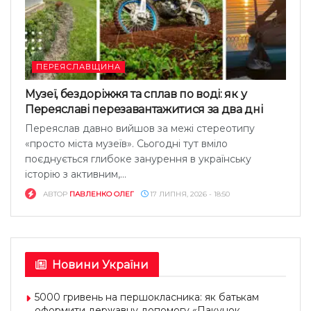
ПЕРЕЯСЛАВЩИНА
Музеї, бездоріжжя та сплав по воді: як у
Переяславі перезавантажитися за два дні
Переяслав давно вийшов за межі стереотипу
«просто міста музеїв». Сьогодні тут вміло
поєднується глибоке занурення в українську
історію з активним,...
АВТОР
ПАВЛЕНКО ОЛЕГ
17 ЛИПНЯ, 2026 - 18:50
Новини України
5000 гривень на першокласника: як батькам
оформити державну допомогу «Пакунок