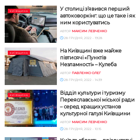
У столиці з’явився перший
КИЇВЩИНА
автоковоркінг: що це таке і як
ним користуватись
АВТОР
МАКСИМ ЛЕВЧЕНКО
28 ГРУДНЯ, 2022 - 19:28
На Київщині вже майже
КИЇВЩИНА
півтисячі «Пунктів
Незламності» – Кулеба
АВТОР
ПАВЛЕНКО ОЛЕГ
28 ГРУДНЯ, 2022 - 14:39
Відділ культури і туризму
КИЇВЩИНА
Переяславської міської ради
– серед кращих установ
культурної галузі Київщини
АВТОР
МАКСИМ ЛЕВЧЕНКО
28 ГРУДНЯ, 2022 - 10:15