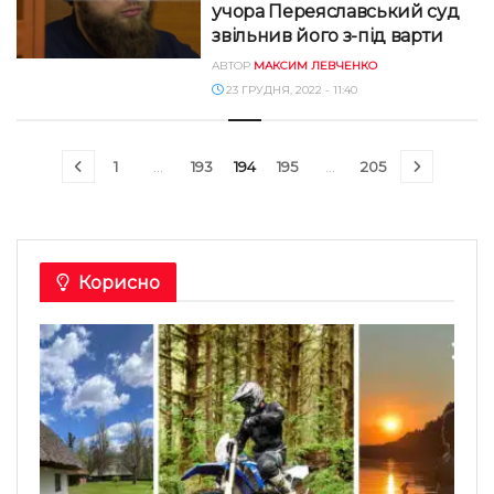
учора Переяславський суд
звільнив його з-під варти
АВТОР
МАКСИМ ЛЕВЧЕНКО
23 ГРУДНЯ, 2022 - 11:40
1
…
193
194
195
…
205
Корисно