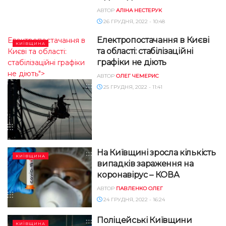
АВТОР
АЛІНА НЕСТЕРУК
26 ГРУДНЯ, 2022 - 10:48
Електропостачання в Києві
Електропостачання в
КИЇВЩИНА
та області: стабілізаційні
Києві та області:
графіки не діють
стабілізаційні графіки
не діють">
АВТОР
ОЛЕГ ЧЕМЕРИС
25 ГРУДНЯ, 2022 - 11:41
На Київщині зросла кількість
КИЇВЩИНА
випадків зараження на
коронавірус – КОВА
АВТОР
ПАВЛЕНКО ОЛЕГ
24 ГРУДНЯ, 2022 - 16:24
Поліцейські Київщини
КИЇВЩИНА