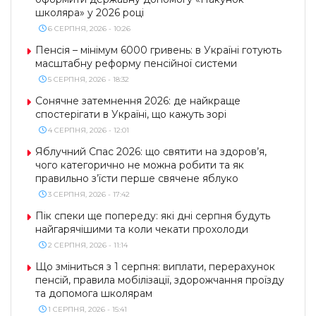
школяра» у 2026 році
6 СЕРПНЯ, 2026 - 10:26
Пенсія – мінімум 6000 гривень: в Україні готують
масштабну реформу пенсійної системи
5 СЕРПНЯ, 2026 - 18:32
Сонячне затемнення 2026: де найкраще
спостерігати в Україні, що кажуть зорі
4 СЕРПНЯ, 2026 - 12:01
Яблучний Спас 2026: що святити на здоров’я,
чого категорично не можна робити та як
правильно з’їсти перше свячене яблуко
3 СЕРПНЯ, 2026 - 17:42
Пік спеки ще попереду: які дні серпня будуть
найгарячішими та коли чекати прохолоди
2 СЕРПНЯ, 2026 - 11:14
Що зміниться з 1 серпня: виплати, перерахунок
пенсій, правила мобілізації, здорожчання проїзду
та допомога школярам
1 СЕРПНЯ, 2026 - 15:41