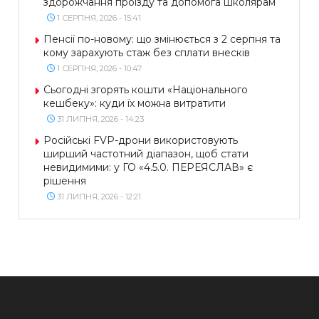
здорожчання проїзду та допомога школярам
1 СЕРПНЯ, 2026 - 15:41
Пенсії по-новому: що змінюється з 2 серпня та
кому зарахують стаж без сплати внесків
1 СЕРПНЯ, 2026 - 10:47
Сьогодні згорять кошти «Національного
кешбеку»: куди їх можна витратити
31 ЛИПНЯ, 2026 - 14:23
Російські FVP-дрони використовують
ширший частотний діапазон, щоб стати
невидимими: у ГО «4.5.0. ПЕРЕЯСЛАВ» є
рішення
31 ЛИПНЯ, 2026 - 12:21