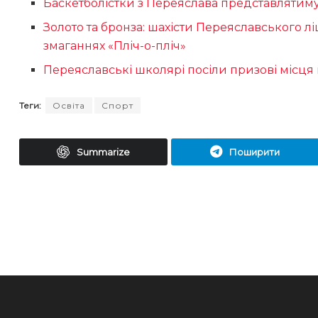
Баскетболістки з Переяслава представлятиму
Золото та бронза: шахісти Переяславського л
змаганнях «Пліч-о-пліч»
Переяславські школярі посіли призові місця 
Теги:
Освіта
Спорт
Summarize
Поширити