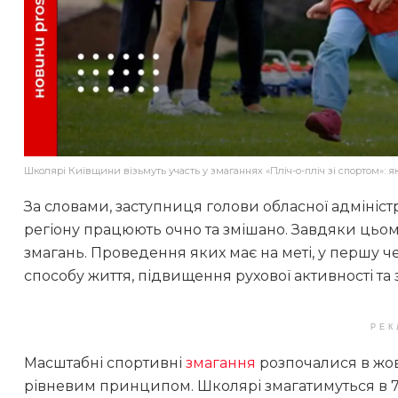
Школярі Київщини візьмуть участь у змаганнях «Пліч-о-пліч зі спортом»: я
За словами, заступниця голови обласної адмініст
регіону працюють очно та змішано. Завдяки цьом
змагань. Проведення яких має на меті, у першу ч
способу життя, підвищення рухової активності та
РЕК
Масштабні спортивні
змагання
розпочалися в жовт
рівневим принципом. Школярі змагатимуться в 7