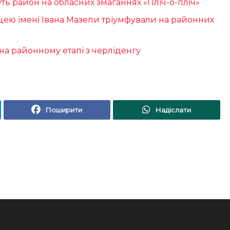
ть район на обласних змаганнях «Пліч-о-пліч»
іцею імені Івана Мазепи тріумфували на районних
на районному етапі з черліденгу
Поширити
Надіслати