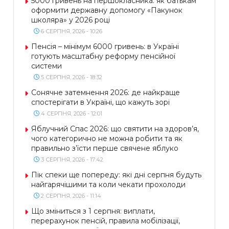
5000 гривень на першокласника: як батькам
оформити державну допомогу «Пакунок
школяра» у 2026 році
6 СЕРПНЯ, 2026 - 10:26
Пенсія – мінімум 6000 гривень: в Україні
готують масштабну реформу пенсійної
системи
5 СЕРПНЯ, 2026 - 18:32
Сонячне затемнення 2026: де найкраще
спостерігати в Україні, що кажуть зорі
4 СЕРПНЯ, 2026 - 12:01
Яблучний Спас 2026: що святити на здоров’я,
чого категорично не можна робити та як
правильно з’їсти перше свячене яблуко
3 СЕРПНЯ, 2026 - 17:42
Пік спеки ще попереду: які дні серпня будуть
найгарячішими та коли чекати прохолоди
2 СЕРПНЯ, 2026 - 11:14
Що зміниться з 1 серпня: виплати,
перерахунок пенсій, правила мобілізації,