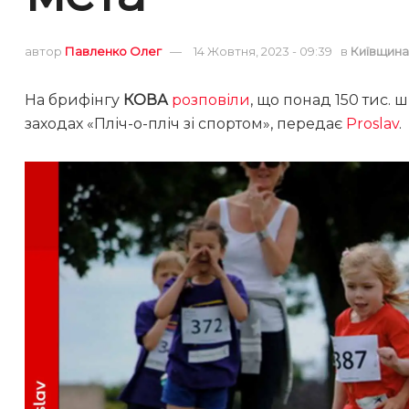
автор
Павленко Олег
14 Жовтня, 2023 - 09:39
в
Київщина
На брифінгу
КОВА
розповіли
, що понад 150 тис.
заходах «Пліч-о-пліч зі спортом», передає
Proslav
.