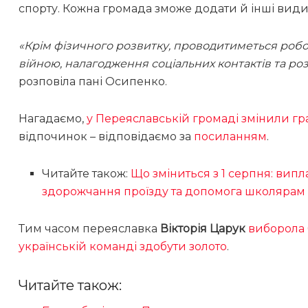
спорту. Кожна громада зможе додати й інші види 
«Крім фізичного розвитку, проводитиметься робо
війною, налагодження соціальних контактів та ро
розповіла пані Осипенко.
Нагадаємо,
у Переяславській громаді змінили гр
відпочинок – відповідаємо за
посиланням
.
Читайте також:
Що зміниться з 1 серпня: випла
здорожчання проїзду та допомога школярам
Тим часом переяславка
Вікторія Царук
виборола 
українській команді здобути золото
.
Читайте також: