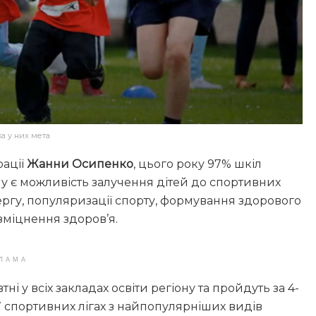
ка у них мета
рації
Жанни Осипенко
, цього року 97% шкіл
у є можливість залучення дітей до спортивних
ергу, популяризації спорту, формування здорового
 зміцнення здоров’я.
ЛАМА
ні у всіх закладах освіти регіону та пройдуть за 4-
 спортивних лігах з найпопулярніших видів