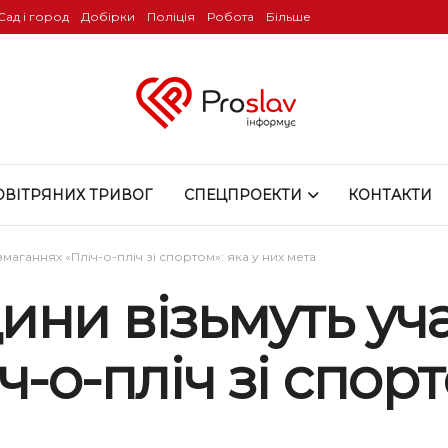
Сад і город
Добірки
Поліція
Робота
Більше
ОВІТРЯНИХ ТРИВОГ
СПЕЦПРОЕКТИ
КОНТАКТИ
маганнях «Пліч-о-пліч зі спортом»: яка у них мета
ни візьмуть уча
-о-пліч зі спорт