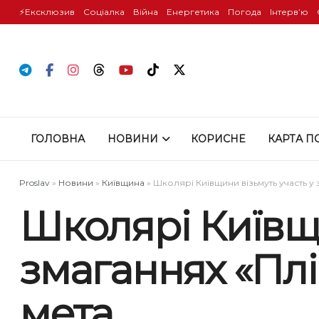
⚡️Ексклюзив
Соціалка
Війна
Енергетика
Погода
Інтервʼю
ГОЛОВНА
НОВИНИ
КОРИСНЕ
КАРТА П
Proslav
»
Новини
»
Київщина
»
Школярі Київщини візьмуть участь у з
Школярі Київщи
змаганнях «Пліч
мета