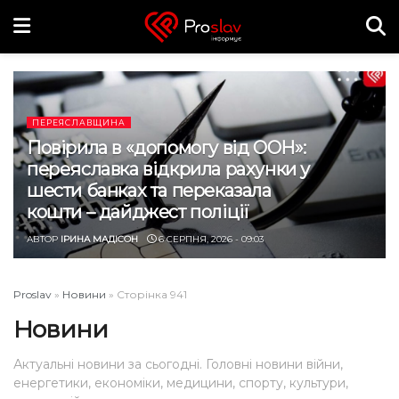
ПЕРЕЯСЛАВЩИНА
Повірила в «допомогу від ООН»:
переяславка відкрила рахунки у
шести банках та переказала
кошти – дайджест поліції
АВТОР
ІРИНА МАДІСОН
6 СЕРПНЯ, 2026 - 09:03
Proslav
»
Новини
»
Сторінка 941
Новини
Актуальні новини за сьогодні. Головні новини війни,
енергетики, економіки, медицини, спорту, культури,