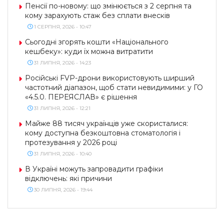
Пенсії по-новому: що змінюється з 2 серпня та
кому зарахують стаж без сплати внесків
1 СЕРПНЯ, 2026 - 10:47
Сьогодні згорять кошти «Національного
кешбеку»: куди їх можна витратити
31 ЛИПНЯ, 2026 - 14:23
Російські FVP-дрони використовують ширший
частотний діапазон, щоб стати невидимими: у ГО
«4.5.0. ПЕРЕЯСЛАВ» є рішення
31 ЛИПНЯ, 2026 - 12:21
Майже 88 тисяч українців уже скористалися:
кому доступна безкоштовна стоматологія і
протезування у 2026 році
31 ЛИПНЯ, 2026 - 10:40
В Україні можуть запровадити графіки
відключень: які причини
30 ЛИПНЯ, 2026 - 19:44