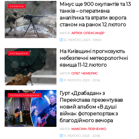
Мінус ще 900 окупантів та 13
УКРАЇНА
танків – оперативна
аналітика та втрати ворога
станом на ранок 12 лютого
АВТОР
АРТЮХ ОЛЕКСАНДР
12 ЛЮТОГО, 2023 - 09:04
На Київщині прогнозують
КИЇВЩИНА
небезпечні метеорологічні
явища 11-12 лютого
АВТОР
ОЛЕГ ЧЕМЕРИС
11 ЛЮТОГО, 2023 - 20:16
Гурт «Драбадан» з
ПЕРЕЯСЛАВЩИНА
Переяслава презентував
новий альбом «В душі
війна»: фоторепортаж з
благодійного вечора
АВТОР
МАКСИМ ЛЕВЧЕНКО
11 ЛЮТОГО, 2023 - 20:05