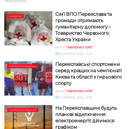
технологій.
Сім’ї ВПО Переяслава та
НОВИНИ
громади отримають
гуманітарну допомогу –
Товариство Червоного
Хреста України
АВТОР
ПАВЛЕНКО ОЛЕГ
13 ЛЮТОГО, 2023 - 12:21
Переяславські спортсмени
ПЕРЕЯСЛАВЩИНА
серед кращих на чемпіонаті
Києва та області з гирьового
спорту
АВТОР
ПАВЛЕНКО ОЛЕГ
13 ЛЮТОГО, 2023 - 12:17
На Переяславщині будуть
ПЕРЕЯСЛАВЩИНА
планові відключення
електроенергії: ділимося
графіком