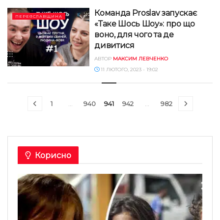
Команда Proslav запускає
ПЕРЕЯСЛАВЩИНА
«Таке Шось Шоу»: про що
воно, для чого та де
дивитися
АВТОР
МАКСИМ ЛЕВЧЕНКО
11 ЛЮТОГО, 2023 - 19:02
1
…
940
941
942
…
982
Корисно