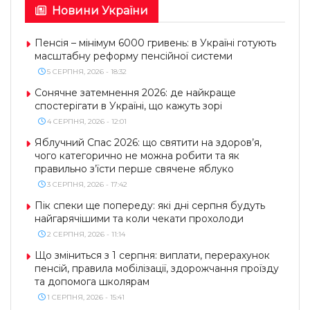
Новини України
Пенсія – мінімум 6000 гривень: в Україні готують
масштабну реформу пенсійної системи
5 СЕРПНЯ, 2026 - 18:32
Сонячне затемнення 2026: де найкраще
спостерігати в Україні, що кажуть зорі
4 СЕРПНЯ, 2026 - 12:01
Яблучний Спас 2026: що святити на здоров’я,
чого категорично не можна робити та як
правильно з’їсти перше свячене яблуко
3 СЕРПНЯ, 2026 - 17:42
Пік спеки ще попереду: які дні серпня будуть
найгарячішими та коли чекати прохолоди
2 СЕРПНЯ, 2026 - 11:14
Що зміниться з 1 серпня: виплати, перерахунок
пенсій, правила мобілізації, здорожчання проїзду
та допомога школярам
1 СЕРПНЯ, 2026 - 15:41