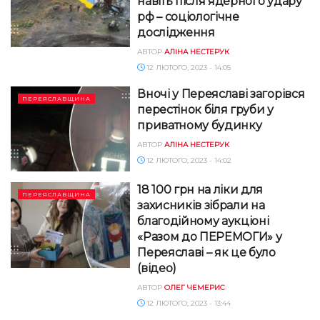
навіть після ядерного удару
рф – соціологічне
дослідження
АВТОР
АЛІНА НЕСТЕРУК
12 ЛЮТОГО, 2023 - 14:05
Вночі у Переяславі загорівся
ПЕРЕЯСЛАВЩИНА
перестінок біля груби у
приватному будинку
АВТОР
АЛІНА НЕСТЕРУК
12 ЛЮТОГО, 2023 - 14:02
18 100 грн на ліки для
ПЕРЕЯСЛАВЩИНА
захисників зібрали на
благодійному аукціоні
«Разом до ПЕРЕМОГИ» у
Переяславі – як це було
(відео)
АВТОР
ОЛЕГ ЧЕМЕРИС
12 ЛЮТОГО, 2023 - 13:44