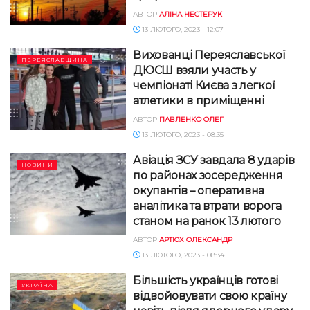
АВТОР
АЛІНА НЕСТЕРУК
13 ЛЮТОГО, 2023 - 12:07
Вихованці Переяславської
ПЕРЕЯСЛАВЩИНА
ДЮСШ взяли участь у
чемпіонаті Києва з легкої
атлетики в приміщенні
АВТОР
ПАВЛЕНКО ОЛЕГ
13 ЛЮТОГО, 2023 - 08:35
Авіація ЗСУ завдала 8 ударів
НОВИНИ
по районах зосередження
окупантів – оперативна
аналітика та втрати ворога
станом на ранок 13 лютого
АВТОР
АРТЮХ ОЛЕКСАНДР
13 ЛЮТОГО, 2023 - 08:34
Більшість українців готові
УКРАЇНА
відвойовувати свою країну