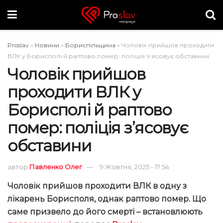
Proslav
»
Новини
»
Бориспільщина
»
Чоловік прийшов проходити
ВЛК у Борисполі й раптово помер: поліція з’ясовує обставини
Чоловік прийшов
проходити ВЛК у
Борисполі й раптово
помер: поліція з’ясовує
обставини
автор
Павленко Олег
9 Жовтня, 2025 - 17:54
Чоловік прийшов проходити ВЛК в одну з
лікарень Борисполя, однак раптово помер. Що
саме призвело до його смерті – встановлюють