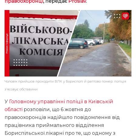
правоохоронці
, передає
Proslav
.
Чоловік прийшов проходити ВЛК у Борисполі й раптово помер: поліція
з’ясовує обставини
У
Головному управлінні поліції в Київській
області
розповіли, що 6 жовтня до
правоохоронців надійшло повідомлення від
працівника приймального відділення
Бориспільської лікарні про те, що одному з