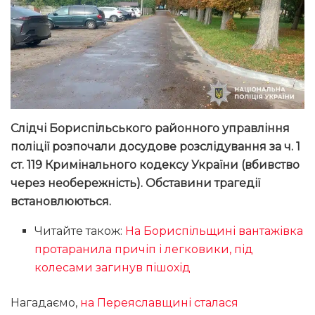
Слідчі Бориспільського районного управління
поліції розпочали досудове розслідування за ч. 1
ст. 119 Кримінального кодексу України (вбивство
через необережність). Обставини трагедії
встановлюються.
Читайте також:
На Бориспільщині вантажівка
протаранила причіп і легковики, під
колесами загинув пішохід
Нагадаємо,
на Переяславщині сталася