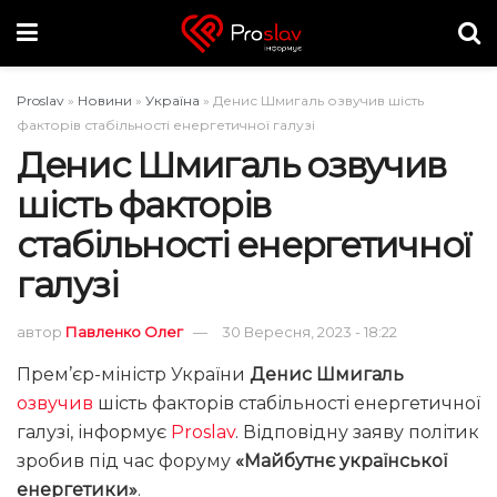
Proslav
»
Новини
»
Україна
»
Денис Шмигаль озвучив шість
факторів стабільності енергетичної галузі
Денис Шмигаль озвучив
шість факторів
стабільності енергетичної
галузі
автор
Павленко Олег
30 Вересня, 2023 - 18:22
Прем’єр-міністр України
Денис Шмигаль
озвучив
шість факторів стабільності енергетичної
галузі, інформує
Proslav
. Відповідну заяву політик
зробив під час форуму
«Майбутнє української
енергетики»
.