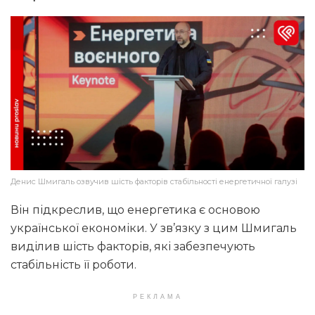
Денис Шмигаль озвучив шість факторів стабільності енергетичної галузі
Він підкреслив, що енергетика є основою
української економіки. У зв’язку з цим Шмигаль
виділив шість факторів, які забезпечують
стабільність її роботи.
РЕКЛАМА