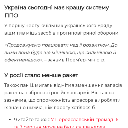
Україна сьогодні має кращу систему
ППО
У першу чергу, очільник українського Уряду
відмітив міць засобів протиповітряної оборони.
«Продовжуємо працювати над її розвитком. До
зими вона буде ще міцнішою, ще сильнішою й
ефективнішою»
, – заявив Прем’єр-міністр.
У росії стало менше ракет
Також пан Шмигаль відмітив зменшення запасів
ракет на озброєнні російської армії. Він також
зазначив, що спроможність агресора виробляти
їх значно нижча, ніж ворогу хотілося б.
Читайте також:
У Переяславській громаді 6
та 7 серпня може не бути світла через