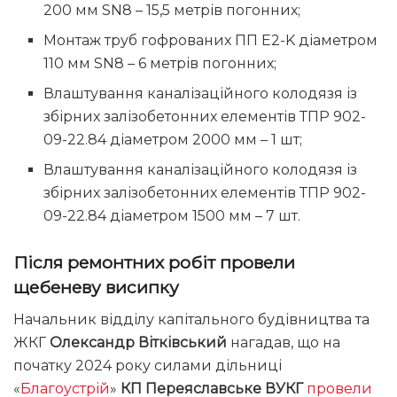
200 мм SN8 – 15,5 метрів погонних;
Монтаж труб гофрованих ПП E2-K діаметром
110 мм SN8 – 6 метрів погонних;
Влаштування каналізаційного колодязя із
збірних залізобетонних елементів ТПР 902-
09-22.84 діаметром 2000 мм – 1 шт;
Влаштування каналізаційного колодязя із
збірних залізобетонних елементів ТПР 902-
09-22.84 діаметром 1500 мм – 7 шт.
Після ремонтних робіт провели
щебеневу висипку
Начальник відділу капітального будівництва та
ЖКГ
Олександр Вітківський
нагадав, що на
початку 2024 року силами дільниці
«
Благоустрій
»
КП Переяславське ВУКГ
провели