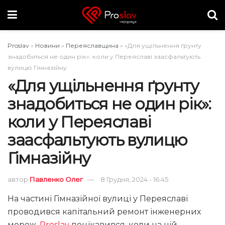
Proslav
»
Новини
»
Переяславщина
»
«Для ущільнення ґрунту
знадобиться не один рік»: коли у Переяславі заасфальтують
вулицю Гімназійну
«Для ущільнення ґрунту
знадобиться не один рік»:
коли у Переяславі
заасфальтують вулицю
Гімназійну
автор
Павленко Олег
8 Грудня, 2024 - 16:45
На частині Гімназійної вулиці у Переяславі
проводився капітальний ремонт інженерних
мереж.
Proslav
поцікавився, коли на ній