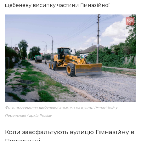
щебеневу висипку частини Гімназійної.
Фото: проведення щебеневої висипки на вулиці Гімназійній у
Переяславі / архів Proslav
Коли заасфальтують вулицю Гімназійну в
Переяславі