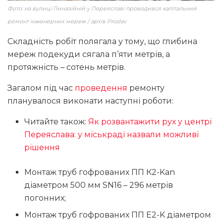
Фото: на вулиці Гімназійній у Переяславі проводився капітальний
ремонт інженерних мереж / архів Proslav
Складність робіт полягала у тому, що глибина
мереж подекуди сягала п’яти метрів, а
протяжність – сотень метрів.
Загалом під час
проведення
ремонту
планувалося виконати наступні роботи:
Читайте також:
Як розвантажити рух у центрі
Переяслава: у міськраді назвали можливі
рішення
Монтаж труб гофрованих ПП К2-Kan
діаметром 500 мм SN16 – 296 метрів
погонних;
Монтаж труб гофрованих ПП E2-K діаметром