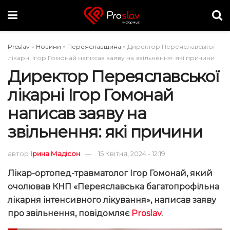
Proslav
»
Новини
»
Переяславщина
»
Директор Переяславської
лікарні Ігор Гомонай написав заяву на звільнення: які причини
Директор Переяславської
лікарні Ігор Гомонай
написав заяву на
звільнення: які причини
автор
Ірина Мадісон
15 Квітня, 2024 - 12:19
Лікар-ортопед-травматолог Ігор Гомонай, який
очолював КНП «Переяславська багатопрофільна
лікарня інтенсивного лікування», написав заяву
про звільнення, повідомляє
Proslav
.