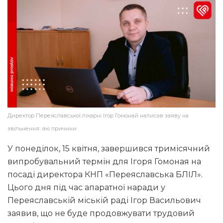
Директор Переяславської лікарні Ігор Гомонай написав заяву на
звільнення: які причини
У понеділок, 15 квітня, завершився тримісячний
випробувальний термін для Ігоря Гомоная на
посаді директора КНП «Переяславська БЛІЛ».
Цього дня під час апаратної наради у
Переяславській міській раді Ігор Васильович
заявив, що не буде продовжувати трудовий