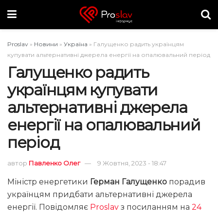
Proslav
»
Новини
»
Україна
»
Галущенко радить українцям
купувати альтернативні джерела енергії на опалювальний період
Галущенко радить
українцям купувати
альтернативні джерела
енергії на опалювальний
період
автор
Павленко Олег
9 Жовтня, 2023 - 18:47
Міністр енергетики
Герман Галущенко
порадив
українцям придбати альтернативні джерела
енергії. Повідомляє
Proslav
з посиланням на
24