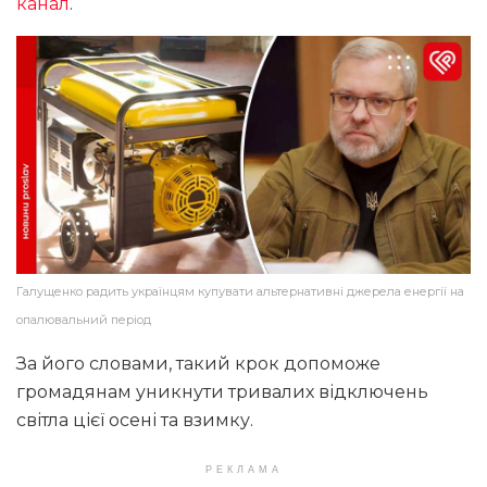
канал
.
Галущенко радить українцям купувати альтернативні джерела енергії на
опалювальний період
За його словами, такий крок допоможе
громадянам уникнути тривалих відключень
світла цієї осені та взимку.
РЕКЛАМА