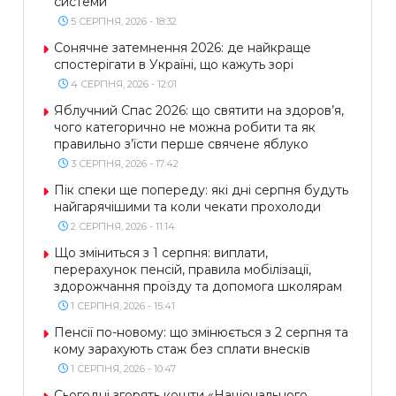
системи
5 СЕРПНЯ, 2026 - 18:32
Сонячне затемнення 2026: де найкраще
спостерігати в Україні, що кажуть зорі
4 СЕРПНЯ, 2026 - 12:01
Яблучний Спас 2026: що святити на здоров’я,
чого категорично не можна робити та як
правильно з’їсти перше свячене яблуко
3 СЕРПНЯ, 2026 - 17:42
Пік спеки ще попереду: які дні серпня будуть
найгарячішими та коли чекати прохолоди
2 СЕРПНЯ, 2026 - 11:14
Що зміниться з 1 серпня: виплати,
перерахунок пенсій, правила мобілізації,
здорожчання проїзду та допомога школярам
1 СЕРПНЯ, 2026 - 15:41
Пенсії по-новому: що змінюється з 2 серпня та
кому зарахують стаж без сплати внесків
1 СЕРПНЯ, 2026 - 10:47
Сьогодні згорять кошти «Національного