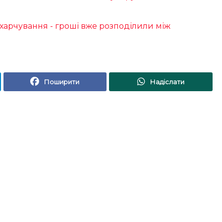
 харчування - гроші вже розподілили між
Поширити
Надіслати