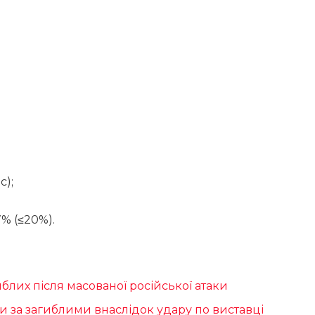
с);
% (≤20%).
иблих після масованої російської атаки
 за загиблими внаслідок удару по виставці