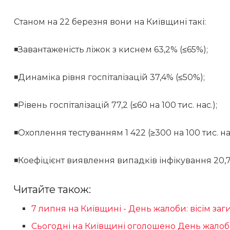
Станом на 22 березня вони на Київщині такі:
◾Завантаженість ліжок з киснем 63,2% (≤65%);
◾Динаміка рівня госпіталізацій 37,4% (≤50%);
◾Рівень госпіталізацій 77,2 (≤60 на 100 тис. нас.);
◾Охоплення тестуванням 1 422 (≥300 на 100 тис. на
◾Коефіцієнт виявлення випадків інфікування 20,7
Читайте також:
7 липня на Київщині - День жалоби: вісім заг
Сьогодні на Київщині оголошено День жалоби