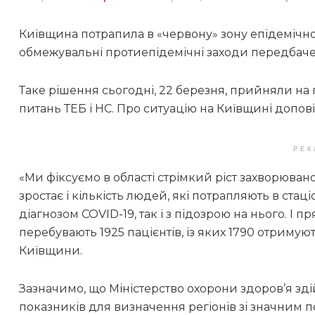
Київщина потрапила в «червону» зону епідемічної
обмежувальні протиепідемічні заходи передбаче
Таке рішення сьогодні, 22 березня, прийняли на 
питань ТЕБ і НС. Про ситуацію на Київщині допов
РЕК
«Ми фіксуємо в області стрімкий ріст захворюван
зростає і кількість людей, які потрапляють в ста
діагнозом COVID-19, так і з підозрою на нього. І 
перебувають 1925 пацієнтів, із яких 1790 отримую
Київщини.
Зазначимо, що Міністерство охорони здоров’я зд
показників для визначення регіонів зі значним 