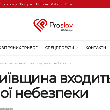
Сад і город
Добірки
Поліція
Робота
Більше
ОВІТРЯНИХ ТРИВОГ
СПЕЦПРОЕКТИ
КОНТАКТИ
ить до “червоної” зони епідемічної небезпеки
Київщина входить
ої небезпеки
авщина