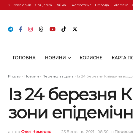
⚡️Ексклюзив
Соціалка
Війна
Енергетика
Погода
Інтервʼю
ГОЛОВНА
НОВИНИ
КОРИСНЕ
КАРТА П
Proslav
»
Новини
»
Переяславщина
»
Із 24 березня Київщина вход
Із 24 березня 
зони епідемічн
автор
Олег Чемерис
23 Березня, 2021 - 08:30
в
Переясл