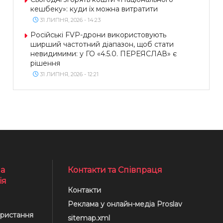
кешбеку»: куди їх можна витратити
31 ЛИПНЯ, 2026 - 14:23
Російські FVP-дрони використовують
ширший частотний діапазон, щоб стати
невидимими: у ГО «4.5.0. ПЕРЕЯСЛАВ» є
рішення
31 ЛИПНЯ, 2026 - 12:21
а
Контакти та Співпраця
ія
Контакти
Реклама у онлайн-медіа Proslav
ристання
sitemap.xml