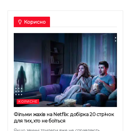
Корисно
КОРИСНЕ
Фільми жахів на Netflix: добірка 20 стрічок
для тих, хто не боїться
Якщо звичні трилери вже не справляють