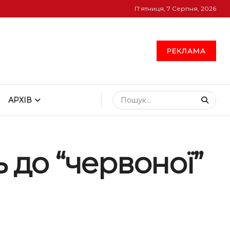
П’ятниця, 7 Серпня, 2026
РЕКЛАМА
АРХІВ
 до “червоної”