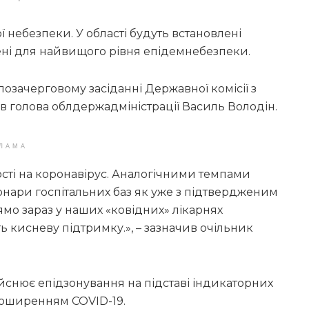
 небезпеки. У області будуть встановлені
ні для найвищого рівня епідемнебезпеки.
позачерговому засіданні Державної комісії з
ів голова облдержадміністрації Василь Володін.
ЛАМА
ості на коронавірус. Аналогічними темпами
ціонари госпітальних баз як уже з підтвердженим
прямо зараз у наших «ковідних» лікарнях
ть кисневу підтримку.», – зазначив очільник
ійснює епідзонування на підставі індикаторних
поширенням COVID-19.