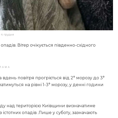
 4 грудня
 опадів. Вітер очікується південно-східного
ЛАМА
а вдень повітря прогріється від 2° морозу до 3°
атимуться на рівні 1-3° морозу, у денні години
оду над територією Київщини визначатиме
 істотних опадів. Лише у суботу, зазначають