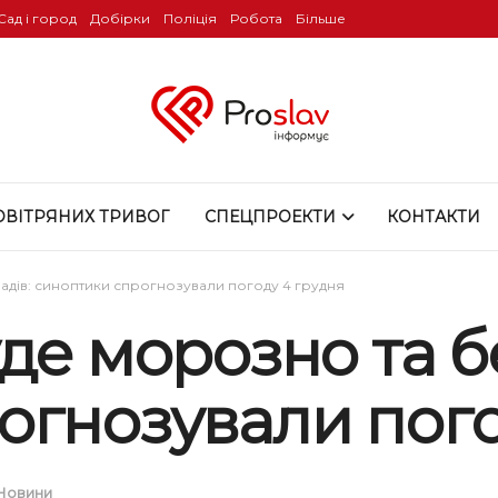
Сад і город
Добірки
Поліція
Робота
Більше
ОВІТРЯНИХ ТРИВОГ
СПЕЦПРОЕКТИ
КОНТАКТИ
падів: синоптики спрогнозували погоду 4 грудня
де морозно та бе
огнозували пого
Новини