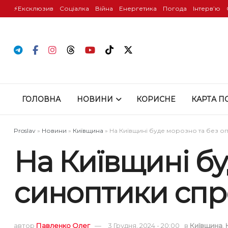
⚡️Ексклюзив
Соціалка
Війна
Енергетика
Погода
Інтервʼю
ГОЛОВНА
НОВИНИ
КОРИСНЕ
КАРТА П
Proslav
»
Новини
»
Київщина
»
На Київщині буде морозно та без о
На Київщині бу
синоптики спр
автор
Павленко Олег
3 Грудня, 2024 - 20:00
в
Київщина
,