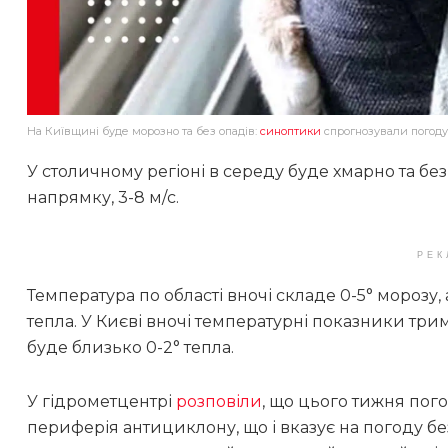
На Київщині буде морозно та без опадів:
синоптики
спрогнозували погоду
У столичному регіоні в середу буде хмарно та без
напрямку, 3-8 м/с.
РЕК
Температура по області вночі складе 0-5° морозу, 
тепла. У Києві вночі температурні показники трим
буде близько 0-2° тепла.
У гідрометцентрі
розповіли
, що цього тижня пог
периферія антициклону, що і вказує на погоду без