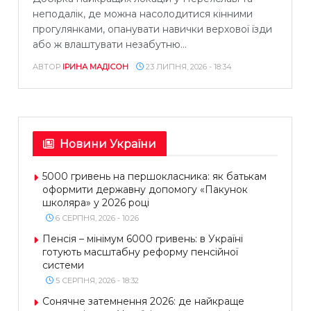
неподалік, де можна насолодитися кінними
прогулянками, опанувати навички верхової їзди
або ж влаштувати незабутню...
АВТОР
ІРИНА МАДІСОН
23 ЛИПНЯ, 2026 - 18:34
Новини України
5000 гривень на першокласника: як батькам
оформити державну допомогу «Пакунок
школяра» у 2026 році
6 СЕРПНЯ, 2026 - 10:26
Пенсія – мінімум 6000 гривень: в Україні
готують масштабну реформу пенсійної
системи
5 СЕРПНЯ, 2026 - 18:32
Сонячне затемнення 2026: де найкраще