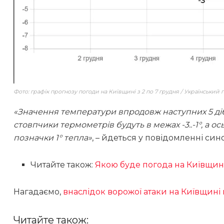
Фото: графік прогнозу погоди на Київщині з 2 по 7 грудня / Український
«Значення температури впродовж наступних 5 діб 
стовпчики термометрів будуть в межах -3..-1°, а
позначки 1° тепла»
, – йдеться у повідомленні син
Читайте також:
Якою буде погода на Київщин
Нагадаємо,
внаслідок ворожої атаки на Київщин
Читайте також: