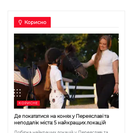
Корисно
КОРИСНЕ
Де покататися на конях у Переяславі та
неподалік міста: 5 найкращих локацій
Добірка найкращих локацій у Переяславі та