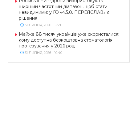
Російські FVP-дрони використовують
ширший частотний діапазон, щоб стати
невидимими: у ГО «4.5.0. ПЕРЕЯСЛАВ» є
рішення
31 ЛИПНЯ, 2026 - 12:21
Майже 88 тисяч українців уже скористалися:
кому доступна безкоштовна стоматологія і
протезування у 2026 році
31 ЛИПНЯ, 2026 - 10:40