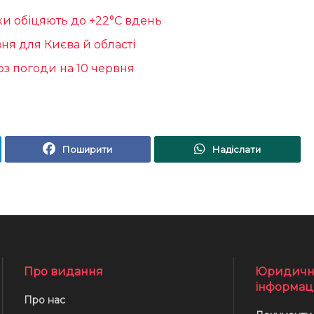
ики обіцяють до +22°С вдень
вня для Києва й області
оз погоди на 10 червня
Поширити
Надіслати
Про видання
Юридичн
інформац
Про нас