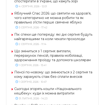
спостерігати в Україні, що кажуть зорі
4 СЕРПНЯ, 2026 - 12:01
Яблучний Спас 2026: що святити на здоров’я,
чого категорично не можна робити та як
правильно з’їсти перше свячене яблуко
3 СЕРПНЯ, 2026 - 17:42
Пік спеки ще попереду: які дні серпня будуть
найгарячішими та коли чекати прохолоди
2 СЕРПНЯ, 2026 - 11:14
Що зміниться з 1 серпня: виплати,
перерахунок пенсій, правила мобілізації,
здорожчання проїзду та допомога школярам
1 СЕРПНЯ, 2026 - 15:41
Пенсії по-новому: що змінюється з 2 серпня та
кому зарахують стаж без сплати внесків
1 СЕРПНЯ, 2026 - 10:47
Сьогодні згорять кошти «Національного
кешбеку»: куди їх можна витратити
31 ЛИПНЯ, 2026 - 14:23