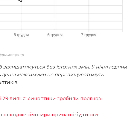
 гідрометцентр
залишатимуться без істотних змін. У нічні години
 ось денні максимуми не перевищуватимуть
оптиків.
і 29 липня: синоптики зробили прогноз
і пошкоджені чотири приватні будинки
.