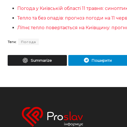
Погода у Київській області 11 травня: синопт
Тепло та без опадів: прогноз погоди на 11 чер
Літнє тепло повертається на Київщину: прогн
Теги:
Погода
Summarize
Поширити