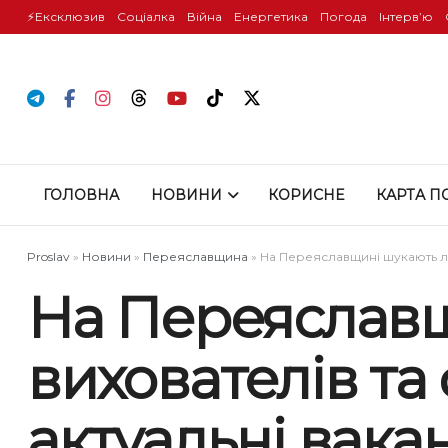
⚡️Ексклюзив
Соціалка
Війна
Енергетика
Погода
Інтервʼю
ГОЛОВНА
НОВИНИ
КОРИСНЕ
КАРТА П
Proslav
»
Новини
»
Переяславщина
»
На Переяславщині шукають ліка
На Переяславщ
вихователів та 
актуальні вакан