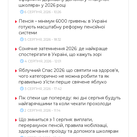
школяра» у 2026 році
6 СЕРПНЯ, 2026 - 10:26
Пенсія – мінімум 6000 гривень: в Україні
готують масштабну реформу пенсійної
системи
5 СЕРПНЯ, 2026 - 18:32
Сонячне затемнення 2026: де найкраще
спостерігати в Україні, що кажуть зорі
4 СЕРПНЯ, 2026 - 12:01
Яблучний Спас 2026: що святити на здоров’я,
чого категорично не можна робити та як
правильно з’їсти перше свячене яблуко
3 СЕРПНЯ, 2026 - 17:42
Пік спеки ще попереду: які дні серпня будуть
найгарячішими та коли чекати прохолоди
2 СЕРПНЯ, 2026 - 11:14
Що зміниться з 1 серпня: виплати,
перерахунок пенсій, правила мобілізації,
здорожчання проїзду та допомога школярам