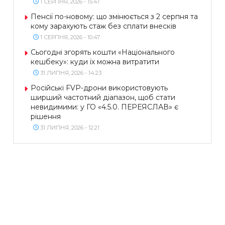
1 СЕРПНЯ, 2026 - 15:41
Пенсії по-новому: що змінюється з 2 серпня та
кому зарахують стаж без сплати внесків
1 СЕРПНЯ, 2026 - 10:47
Сьогодні згорять кошти «Національного
кешбеку»: куди їх можна витратити
31 ЛИПНЯ, 2026 - 14:23
Російські FVP-дрони використовують
ширший частотний діапазон, щоб стати
невидимими: у ГО «4.5.0. ПЕРЕЯСЛАВ» є
рішення
31 ЛИПНЯ, 2026 - 12:21