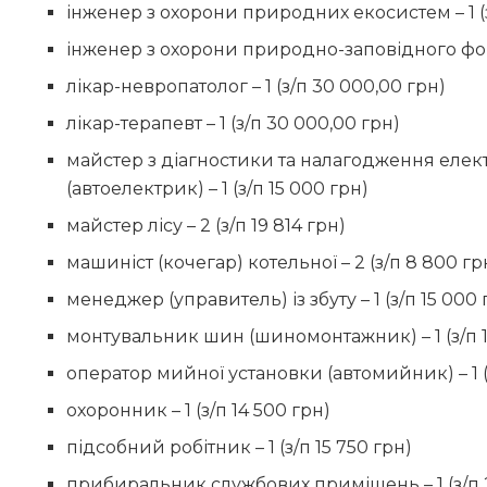
інженер з охорони природних екосистем – 1 (з
інженер з охорони природно-заповідного фонлу
лікар-невропатолог – 1 (з/п 30 000,00 грн)
лікар-терапевт – 1 (з/п 30 000,00 грн)
майстер з діагностики та налагодження елек
(автоелектрик) – 1 (з/п 15 000 грн)
майстер лісу – 2 (з/п 19 814 грн)
машиніст (кочегар) котельної – 2 (з/п 8 800 гр
менеджер (управитель) із збуту – 1 (з/п 15 000 
монтувальник шин (шиномонтажник) – 1 (з/п 1
оператор мийної установки (автомийник) – 1 (
охоронник – 1 (з/п 14 500 грн)
підсобний робітник – 1 (з/п 15 750 грн)
прибиральник службових приміщень – 1 (з/п 