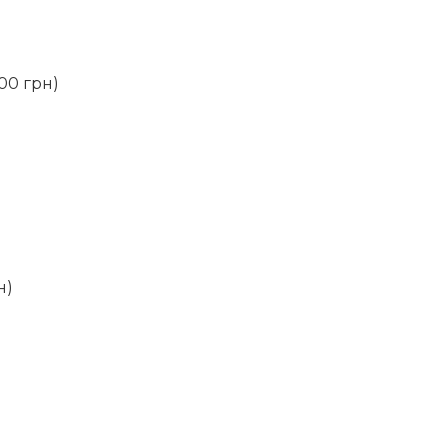
000 грн)
н)