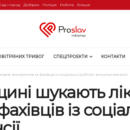
Сад і город
Добірки
Поліція
Робота
Більше
ОВІТРЯНИХ ТРИВОГ
СПЕЦПРОЕКТИ
КОНТАКТИ
рів, вихователів та фахівців із соціальної роботи: актуальні вакансії
ині шукають лік
фахівців із соціа
сії