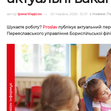
автор
Ірина Мадісон
30 Червня, 2026 - 12:07
в
Новини
,
П
Шукаєте роботу?
Proslav
публікує актуальний перел
Переяславського управління Бориспільської філії