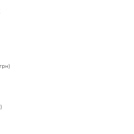
:
 грн)
)