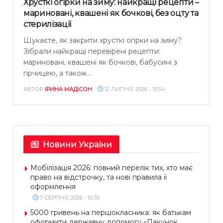
Хрусткі огірки на зиму: найкращі рецепти –
мариновані, квашені як бочкові, без оцту та
стерилізації
Шукаєте, як закрити хрусткі огірки на зиму?
Зібрали найкращі перевірені рецепти:
мариновані, квашені як бочкові, бабусині з
гірчицею, а також...
АВТОР
ІРИНА МАДІСОН
12 ЛИПНЯ, 2026 - 15:54
Новини України
Мобілізація 2026: повний перелік тих, хто має
право на відстрочку, та нові правила її
оформлення
7 СЕРПНЯ, 2026 - 10:35
5000 гривень на першокласника: як батькам
оформити державну допомогу «Пакунок