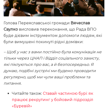
Голова Переяславської громади
Вячеслав
Саулко
висловив переконання, що Рада ВПО
буде дієвим інструментом допомоги людям, які
були вимушені покинуті рідні домівки:
– Щоб у нас з вами постійно була комунікація не
тільки через ЦНАП і Відділ соціального захисту,
які піклуються про вас, а й безпосередньо. Я
думаю, подібні зустрічі ми будемо проводити
регулярно, щоб ми чули ваші проблеми та
питання.
Читайте також:
Ставай частиною бурі: як
працює рекрутинг у бойовий підрозділ
«Буревій»