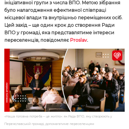
ініціативної групи з числа ВПО. Метою зібрання
було налагодження ефективної співпраці
місцевої влади та внутрішньо переміщених осіб.
Цей захід – ще один крок до створення Ради
ВПО у громаді, яка представлятиме інтереси
переселенців, повідомляє
Proslav
.
«Наша головна потреба – це житло»: як Рада ВПО, яку створюють у
Переяславській громаді, допомагатиме переселенцям