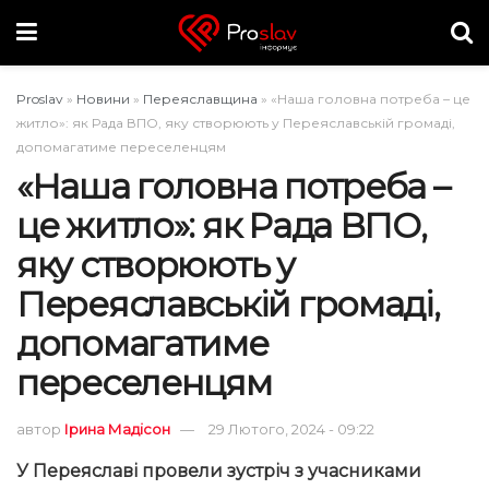
Proslav
»
Новини
»
Переяславщина
»
«Наша головна потреба – це
житло»: як Рада ВПО, яку створюють у Переяславській громаді,
допомагатиме переселенцям
«Наша головна потреба –
це житло»: як Рада ВПО,
яку створюють у
Переяславській громаді,
допомагатиме
переселенцям
автор
Ірина Мадісон
29 Лютого, 2024 - 09:22
У Переяславі провели зустріч з учасниками