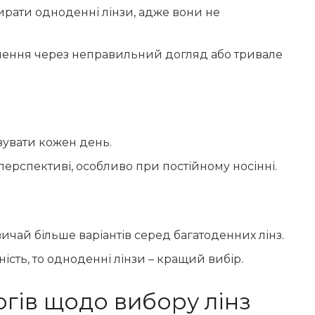
бирати одноденні лінзи, адже вони не
нення через неправильний догляд або тривале
вувати кожен день.
перспективі, особливо при постійному носінні.
вичай більше варіантів серед багатоденних лінз.
ість, то одноденні лінзи – кращий вибір.
гів щодо вибору лінз