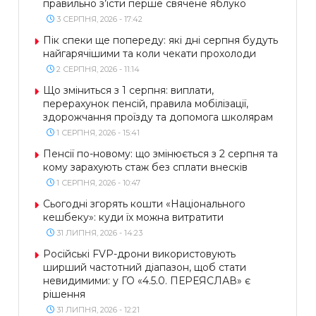
правильно з’їсти перше свячене яблуко
3 СЕРПНЯ, 2026 - 17:42
Пік спеки ще попереду: які дні серпня будуть
найгарячішими та коли чекати прохолоди
2 СЕРПНЯ, 2026 - 11:14
Що зміниться з 1 серпня: виплати,
перерахунок пенсій, правила мобілізації,
здорожчання проїзду та допомога школярам
1 СЕРПНЯ, 2026 - 15:41
Пенсії по-новому: що змінюється з 2 серпня та
кому зарахують стаж без сплати внесків
1 СЕРПНЯ, 2026 - 10:47
Сьогодні згорять кошти «Національного
кешбеку»: куди їх можна витратити
31 ЛИПНЯ, 2026 - 14:23
Російські FVP-дрони використовують
ширший частотний діапазон, щоб стати
невидимими: у ГО «4.5.0. ПЕРЕЯСЛАВ» є
рішення
31 ЛИПНЯ, 2026 - 12:21