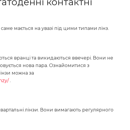
гатоденні контактні
саме мається на увазі під цими типами лінз.
ються вранці та викидаються ввечері. Вони не
вується нова пара. Ознайомитися з
інзи можна за
inzy/
.
а квартальні лінзи. Вони вимагають регулярного