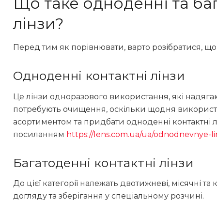
Що таке одноденні та ба
лінзи?
Перед тим як порівнювати, варто розібратися, що 
Одноденні контактні лінзи
Це лінзи одноразового використання, які надяга
потребують очищення, оскільки щодня використо
асортиментом та придбати одноденні контактні л
посиланням
https://lens.com.ua/ua/odnodnevnye-l
Багатоденні контактні лінзи
До цієї категорії належать двотижневі, місячні т
догляду та зберігання у спеціальному розчині.