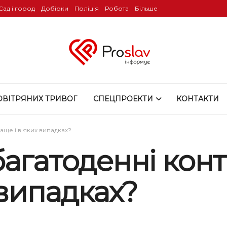
Сад і город
Добірки
Поліція
Робота
Більше
ОВІТРЯНИХ ТРИВОГ
СПЕЦПРОЕКТИ
КОНТАКТИ
раще і в яких випадках?
гатоденні контак
 випадках?