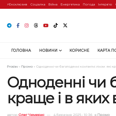
⚡️Ексклюзив
Соціалка
Війна
Енергетика
Погода
Інтервʼю
ГОЛОВНА
НОВИНИ
КОРИСНЕ
КАРТА П
Proslav
»
Промо
»
Одноденні чи багатоденні контактні лінзи: які к
Одноденні чи ба
краще і в яких
автор
Олег Чемерис
4 Березня, 2025 - 10:36
в
Промо