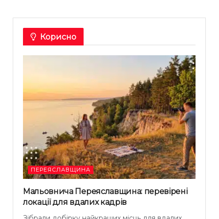
Корисно
ПЕРЕЯСЛАВЩИНА
Мальовнича Переяславщина: перевірені
локації для вдалих кадрів
Зібрали добірку найкращих місць для вдалих