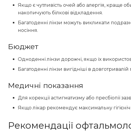
Якщо є чутливість очей або алергія, краще о
накопичують білкові відкладення.
Багатоденні лінзи можуть викликати подраз
носіння.
Бюджет
Одноденні лінзи дорожчі, якщо їх використо
Багатоденні лінзи вигідніші в довготривалій 
Медичні показання
Для корекції астигматизму або пресбіопії заз
Якщо лікар рекомендує максимальну гігієнічн
Рекомендації офтальмоло