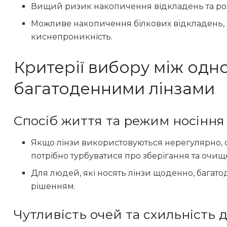
Вищий ризик накопичення відкладень та роз
Можливе накопичення білкових відкладень,
киснепроникність.
Критерії вибору між одн
багатоденними лінзами
Спосіб життя та режим носіння
Якщо лінзи використовуються нерегулярно, 
потрібно турбуватися про зберігання та очищ
Для людей, які носять лінзи щоденно, багат
рішенням.
Чутливість очей та схильність д