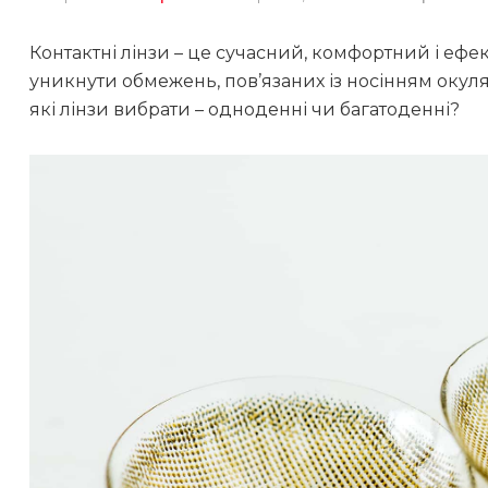
Контактні лінзи – це сучасний, комфортний і ефе
уникнути обмежень, пов’язаних із носінням окул
які лінзи вибрати – одноденні чи багатоденні?