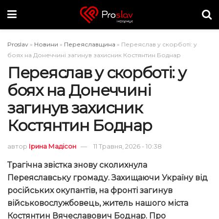
Proslav
»
Новини
»
Переяславщина
»
Переяслав у скорботі: у
боях на Донеччині загинув захисник Костянтин Боднар
Переяслав у скорботі: у
боях на Донеччині
загинув захисник
Костянтин Боднар
автор
Ірина Мадісон
11 Травня, 2026 - 10:38
Трагічна звістка знову сколихнула
Переяславську громаду. Захищаючи Україну від
російських окупантів, на фронті загинув
військовослужбовець, житель нашого міста
Костянтин Вячеславович Боднар.
Про