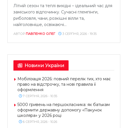
Літній сезон та теплі вихідні – ідеальний час для
заміського відпочинку. Сучасні глемпінги,
риболовля, чани, розкішні вілли та,
найголовніше, освіжаючі...
АВТОР
ПАВЛЕНКО ОЛЕГ
3 СЕРПНЯ, 2026 - 19:35
Новини України
Мобілізація 2026: повний перелік тих, хто має
право на відстрочку, та нові правила її
оформлення
7 СЕРПНЯ, 2026 - 10:35
5000 гривень на першокласника: як батькам
оформити державну допомогу «Пакунок
школяра» у 2026 році
6 СЕРПНЯ, 2026 - 10:26