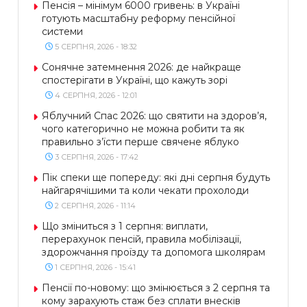
Пенсія – мінімум 6000 гривень: в Україні
готують масштабну реформу пенсійної
системи
5 СЕРПНЯ, 2026 - 18:32
Сонячне затемнення 2026: де найкраще
спостерігати в Україні, що кажуть зорі
4 СЕРПНЯ, 2026 - 12:01
Яблучний Спас 2026: що святити на здоров’я,
чого категорично не можна робити та як
правильно з’їсти перше свячене яблуко
3 СЕРПНЯ, 2026 - 17:42
Пік спеки ще попереду: які дні серпня будуть
найгарячішими та коли чекати прохолоди
2 СЕРПНЯ, 2026 - 11:14
Що зміниться з 1 серпня: виплати,
перерахунок пенсій, правила мобілізації,
здорожчання проїзду та допомога школярам
1 СЕРПНЯ, 2026 - 15:41
Пенсії по-новому: що змінюється з 2 серпня та
кому зарахують стаж без сплати внесків