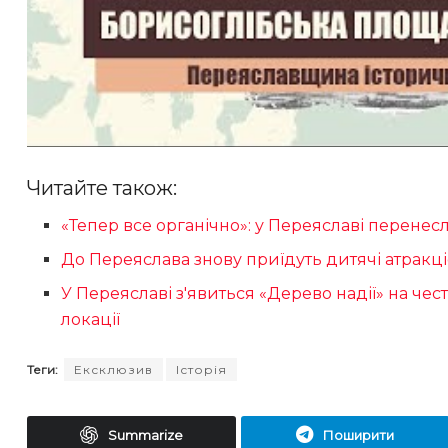
Читайте також:
«Тепер все органічно»: у Переяславі перене
До Переяслава знову приїдуть дитячі атракц
У Переяславі з'явиться «Дерево надії» на чес
локації
Теги:
Ексклюзив
Історія
Summarize
Поширити