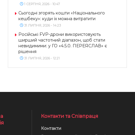
1 СЕРПНЯ, 2026 - 10:47
Сьогодні згорять кошти «Національного
кешбеку»: куди їх можна витратити
31 ЛИПНЯ, 2026 - 14:23
Російські FVP-дрони використовують
ширший частотний діапазон, щоб стати
невидимими: у ГО «4.5.0. ПЕРЕЯСЛАВ» є
рішення
31 ЛИПНЯ, 2026 - 12:21
а
Контакти та Співпраця
ія
Контакти