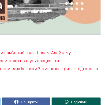
сли пам’ятний знак Шолом-Алейхему
іони: коли почнуть працювати
ть зниклих безвісти Захисників: триває підготовка
Поширити
Надіслати