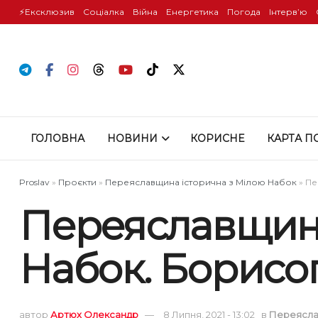
⚡️Ексклюзив
Соціалка
Війна
Енергетика
Погода
Інтервʼю
ГОЛОВНА
НОВИНИ
КОРИСНЕ
КАРТА П
Proslav
»
Проєкти
»
Переяславщина історична з Мілою Набок
»
Пе
Переяславщин
Набок. Борисог
автор
Артюх Олександр
8 Липня, 2021 - 13:02
в
Переясла