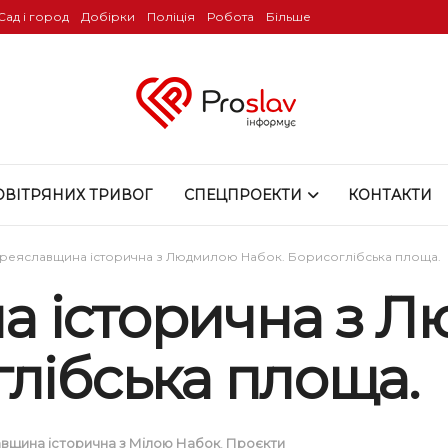
Сад і город
Добірки
Поліція
Робота
Більше
ОВІТРЯНИХ ТРИВОГ
СПЕЦПРОЕКТИ
КОНТАКТИ
реяславщина історична з Людмилою Набок. Борисоглібська площа.
а історична з 
лібська площа.
вщина історична з Мілою Набок
,
Проєкти