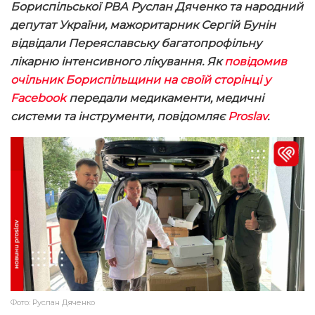
Бориспільської РВА Руслан Дяченко та народний
депутат України, мажоритарник Сергій Бунін
відвідали Переяславську багатопрофільну
лікарню інтенсивного лікування. Як
повідомив
очільник Бориспільщини на своїй сторінці у
Facebook
передали медикаменти, медичні
системи та інструменти, повідомляє
Proslav
.
Фото: Руслан Дяченко