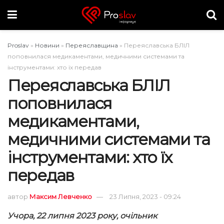
Proslav
»
Новини
»
Переяславщина
»
Переяславська БЛІЛ
поповнилася медикаментами, медичними системами та
інструментами: хто їх передав
Переяславська БЛІЛ
поповнилася
медикаментами,
медичними системами та
інструментами: хто їх
передав
автор
Максим Левченко
23 Липня, 2023 - 09:24
Учора, 22 липня 2023 року, очільник