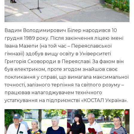
Вадим Володимирович Білер народився 10
грудня 1989 року. Після закінчення ліцею імені
Івана Мазепи (на той час – Переяславської
гімназії) здобув вищу освіту в Університеті
Григорія Сковороди в Переяславі. За фахом він
був електриком, проте згодом знайшов своє
покликання у справі, що вимагала максимальної
точності, залізного терпіння та світлого розуму –
працював налагоджувачем технічного
устаткування на підприємстві «КОСТАЛ Україна».