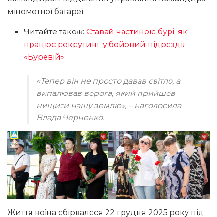
мінометної батареї.
Читайте також:
Ставай частиною бурі: як
працює рекрутинг у бойовий підрозділ
«Буревій»
«Тепер він не просто давав світло, а
випалював ворога, який прийшов
нищити нашу землю», – наголосила
Влада Черненко.
Життя воїна обірвалося 22 грудня 2025 року під