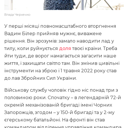
Влада Черненко
У перші місяці повномасштабного вторгнення
Вадим Білер прийняв мужнє, виважене
рішення. Він зрозумів: замало наводити лад у
тилу, коли руйнується
доля
твоєї країни. Треба
йти туди, де ворог намагається загасити наше
життя, і захищати світло там. Він змінив цивільні
інструменти на зброю і 1 травня 2022 року став
до лав Збройних Сил України.
Військову службу чоловік гідно ніс понад три з
половиною роки. Спочатку – в легендарній 72-й
окремій механізованій бригаді імені Чорних
Запорожців, згодом – у 150-й бригаді та у 2-му
єгерському батальйоні. На фронті він став
командиром відділення управління командира