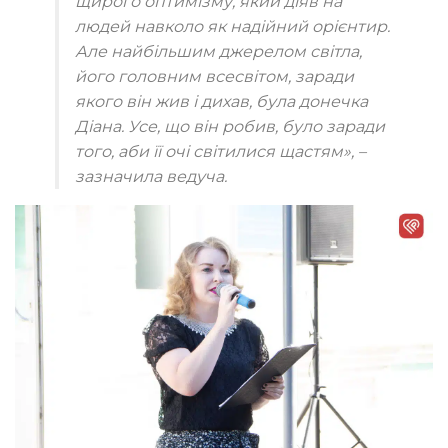
щирого оптимізму, який діяв на
людей навколо як надійний орієнтир.
Але найбільшим джерелом світла,
його головним всесвітом, заради
якого він жив і дихав, була донечка
Діана. Усе, що він робив, було заради
того, аби її очі світилися щастям», –
зазначила ведуча.