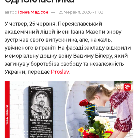
автор
Ірина Мадісон
25 Червня, 2026 - 11:02
У четвер, 25 червня, Переяславський
академічний ліцей імені Івана Мазепи знову
зустрічав свого випускника, але, на жаль,
увічненого в граніті. На фасаді закладу відкрили
меморіальну дошку воїну Вадиму Білеру, який
загинув у боротьбі за свободу та незалежність
України,
передає
Proslav
.