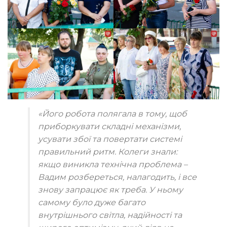
«Його робота полягала в тому, щоб
приборкувати складні механізми,
усувати збої та повертати системі
правильний ритм. Колеги знали:
якщо виникла технічна проблема –
Вадим розбереться, налагодить, і все
знову запрацює як треба. У ньому
самому було дуже багато
внутрішнього світла, надійності та