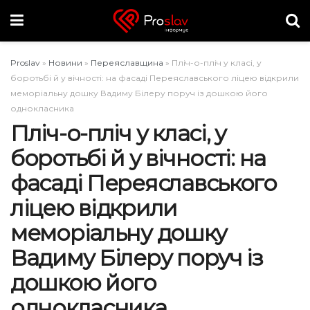
Proslav
»
Новини
»
Переяславщина
»
Пліч-о-пліч у класі, у
боротьбі й у вічності: на фасаді Переяславського ліцею відкрили
меморіальну дошку Вадиму Білеру поруч із дошкою його
однокласника
Пліч-о-пліч у класі, у
боротьбі й у вічності: на
фасаді Переяславського
ліцею відкрили
меморіальну дошку
Вадиму Білеру поруч із
дошкою його
однокласника