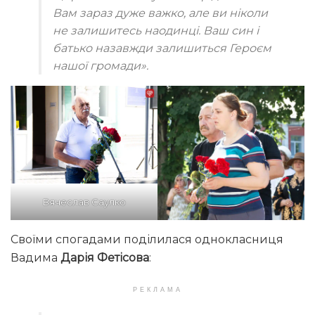
Вам зараз дуже важко, але ви ніколи
не залишитесь наодинці. Ваш син і
батько назавжди залишиться Героєм
нашої громади».
Вячеслав Саулко
Своїми спогадами поділилася однокласниця
Вадима
Дарія Фетісова
:
РЕКЛАМА