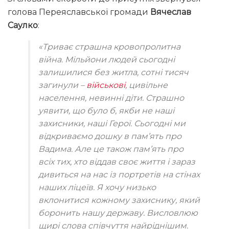
голова Переяславської громади
Вячеслав
Саулко
:
«Триває страшна кровопролитна
війна. Мільйони людей сьогодні
залишилися без житла, сотні тисяч
загинули –
військові
, цивільне
населення, невинні діти. Страшно
уявити, що було б, якби не наші
захисники, наші Герої. Сьогодні ми
відкриваємо дошку в пам’ять про
Вадима. Але це також пам’ять про
всіх тих, хто віддав своє життя і зараз
дивиться на нас із портретів на стінах
наших ліцеїв. Я хочу низько
вклонитися кожному захиснику, який
боронить нашу державу. Висловлюю
щирі слова співчуття найріднішим.