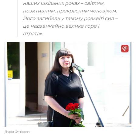
наших шкільних роках – світлим,
позитивним, прекрасним чоловіком.
Його загибель у такому розквіті сил –
це надзвичайно велике горе і
втрата».
Дарія Фетісова