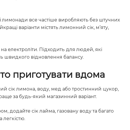
ні лимонади все частіше виробляють без штучних
йкращі варіанти містять лимонний сік, м’яту,
й на електроліти. Підходить для людей, які
ють швидкого відновлення балансу.
сто приготувати вдома
ий сік лимона, воду, мед або тростинний цукор,
 краще за будь-який магазинний варіант.
кром, додайте сік лайма, газовану воду та багато
а легкістю.