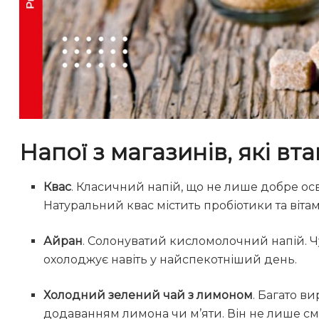
Напої з магазинів, які вт
Квас
. Класичний напій, що не лише добре осв
Натуральний квас містить пробіотики та вітам
Айран
. Солонуватий кисломолочний напій. Ч
охолоджує навіть у найспекотніший день.
Холодний зелений чай з лимоном
. Багато в
додаванням лимона чи м’яти. Він не лише см