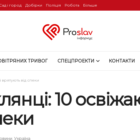
Сад і город
Добірки
Поліція
Робота
Більше
ОВІТРЯНИХ ТРИВОГ
СПЕЦПРОЕКТИ
КОНТАКТИ
і врятують від спеки
янці: 10 освіжаю
пеки
овини
,
Україна