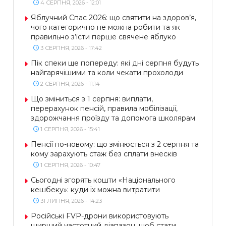
4 СЕРПНЯ, 2026 - 12:01
Яблучний Спас 2026: що святити на здоров’я,
чого категорично не можна робити та як
правильно з’їсти перше свячене яблуко
3 СЕРПНЯ, 2026 - 17:42
Пік спеки ще попереду: які дні серпня будуть
найгарячішими та коли чекати прохолоди
2 СЕРПНЯ, 2026 - 11:14
Що зміниться з 1 серпня: виплати,
перерахунок пенсій, правила мобілізації,
здорожчання проїзду та допомога школярам
1 СЕРПНЯ, 2026 - 15:41
Пенсії по-новому: що змінюється з 2 серпня та
кому зарахують стаж без сплати внесків
1 СЕРПНЯ, 2026 - 10:47
Сьогодні згорять кошти «Національного
кешбеку»: куди їх можна витратити
31 ЛИПНЯ, 2026 - 14:23
Російські FVP-дрони використовують
ширший частотний діапазон, щоб стати