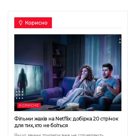
Корисно
КОРИСНЕ
Фільми жахів на Netflix: добірка 20 стрічок
для тих, хто не боїться
Якщо звичні трилери вже не справляють