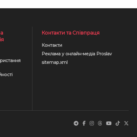
а
Контакти та Співпраця
ія
Контакти
Реклама у онлайн-медіа Proslav
ристання
sitemap.xml
йності