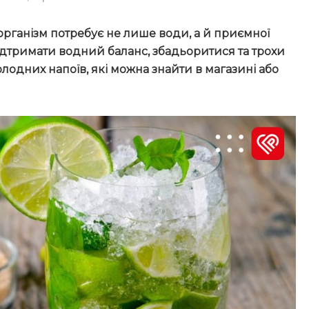
 організм потребує не лише води, а й приємної
підтримати водний баланс, збадьоритися та трохи
олодних напоїв, які можна знайти в магазині або