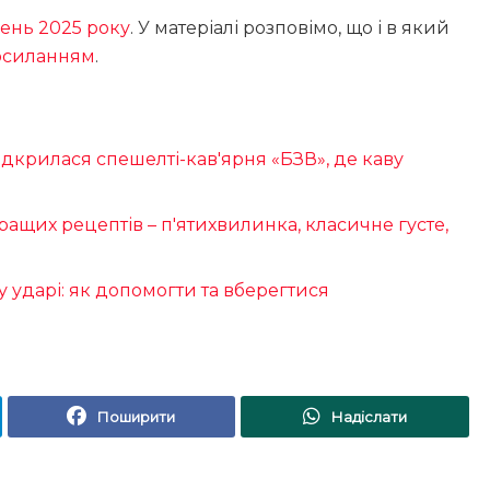
ень 2025 року
. У матеріалі розповімо, що і в який
осиланням
.
ідкрилася спешелті-кав'ярня «БЗВ», де каву
ащих рецептів – п'ятихвилинка, класичне густе,
ударі: як допомогти та вберегтися
Поширити
Надіслати