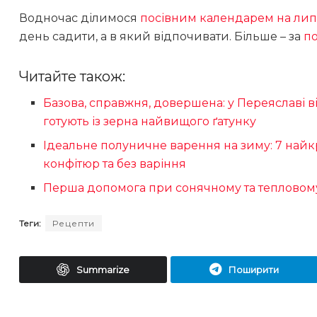
Водночас ділимося
посівним календарем на лип
день садити, а в який відпочивати. Більше – за
п
Читайте також:
Базова, справжня, довершена: у Переяславі в
готують із зерна найвищого ґатунку
Ідеальне полуничне варення на зиму: 7 найкр
конфітюр та без варіння
Перша допомога при сонячному та тепловому 
Теги:
Рецепти
Summarize
Поширити