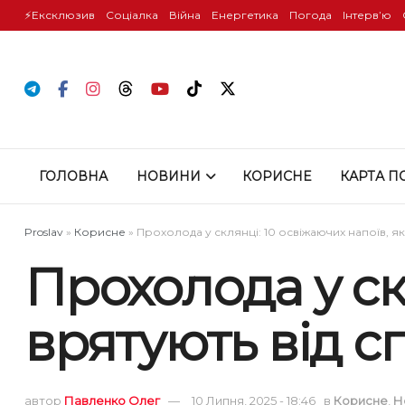
⚡️Ексклюзив
Соціалка
Війна
Енергетика
Погода
Інтервʼю
ГОЛОВНА
НОВИНИ
КОРИСНЕ
КАРТА П
Proslav
»
Корисне
»
Прохолода у склянці: 10 освіжаючих напоїв, як
Прохолода у скл
врятують від с
автор
Павленко Олег
10 Липня, 2025 - 18:46
в
Корисне
,
Н