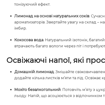
тонізуючий ефект.
Лимонад на основі натуральних соків
. Сучас
ароматизаторів. Звертайте увагу на склад – на
імбир.
Кокосова вода
. Натуральний ізотонік, багати
втрачають багато вологи через піт і потребу
Освіжаючі напої, які про
Домашній лимонад
. Змішайте свіжовичавлен
додайте кілька листків м’яти та лід. Освіжає
Мохіто безалкогольний
. Потовчіть м’яту з цу
льоду. Напій, що асоціюється з відпочинком т