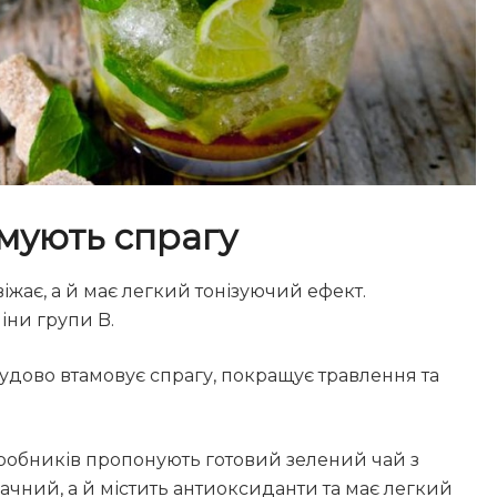
амують спрагу
іжає, а й має легкий тонізуючий ефект.
іни групи B.
удово втамовує спрагу, покращує травлення та
иробників пропонують готовий зелений чай з
ачний, а й містить антиоксиданти та має легкий