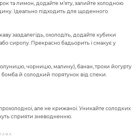
гірок та лимон, додайте м’яту, залийте холодною
дину. Ідеально підходить для щоденного
ь каву заздалегідь, охолодіть, додайте кубики
 або сиропу. Прекрасно бадьорить і смакує у
полуницю, чорницю, малину), банан, трохи йогурту
нна бомба й солодкий порятунок від спеки.
прохолодної, але не крижаної. Уникайте солодких
можуть сприяти зневодненню.
ЛАМА