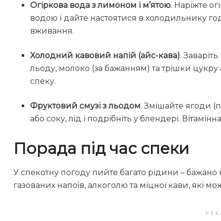
Огіркова вода з лимоном і м’ятою
. Наріжте о
водою і дайте настоятися в холодильнику го
вживання.
Холодний кавовий напій (айс-кава)
. Заваріт
льоду, молоко (за бажанням) та трішки цукру
спеку.
Фруктовий смузі з льодом
. Змішайте ягоди (
або соку, лід і подрібніть у блендері. Вітамі
Порада під час спеки
У спекотну погоду пийте багато рідини – бажано 
газованих напоїв, алкоголю та міцної кави, які 
РЕК