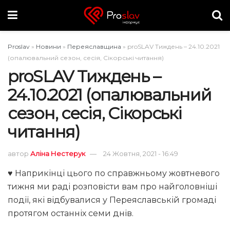
Proslav
»
Новини
»
Переяславщина
»
proSLAV Тиждень – 24.10.2021
(опалювальний сезон, сесія, Сікорські читання)
proSLAV Тиждень –
24.10.2021 (опалювальний
сезон, сесія, Сікорські
читання)
автор
Аліна Нестерук
24 Жовтня, 2021 - 16:49
♥️ Наприкінці цього по справжньому жовтневого
тижня ми раді розповісти вам про найголовніші
події, які відбувалися у Переяславській громаді
протягом останніх семи днів.