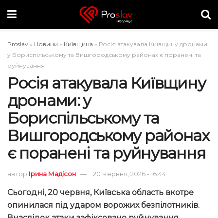
Proslav
»
Новини
»
Київщина
»
Росія атакувала Київщину дронами:
у Бориспільському та Вишгородському районах є поранені та
руйнування
Росія атакувала Київщину
дронами: у
Бориспільському та
Вишгородському районах
є поранені та руйнування
автор
Ірина Мадісон
20 Червня, 2026 - 16:44
Сьогодні, 20 червня, Київська область вкотре
опинилася під ударом ворожих безпілотників.
Внаслідок атаки зафіксовано руйнування,